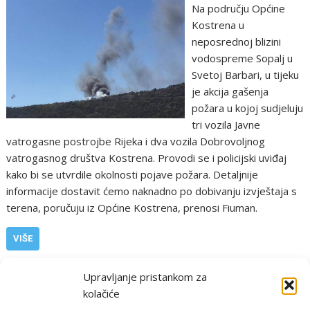
Na području Općine
Kostrena u
neposrednoj blizini
vodospreme Sopalj u
Svetoj Barbari, u tijeku
je akcija gašenja
požara u kojoj sudjeluju
tri vozila Javne
vatrogasne postrojbe Rijeka i dva vozila Dobrovoljnog
vatrogasnog društva Kostrena. Provodi se i policijski uviđaj
kako bi se utvrdile okolnosti pojave požara. Detaljnije
informacije dostavit ćemo naknadno po dobivanju izvještaja s
terena, poručuju iz Općine Kostrena, prenosi Fiuman.
VIŠE
,
,
PGŽ i Hrvatska
Požar
kostrena
požar
Upravljanje pristankom za
kolačiće