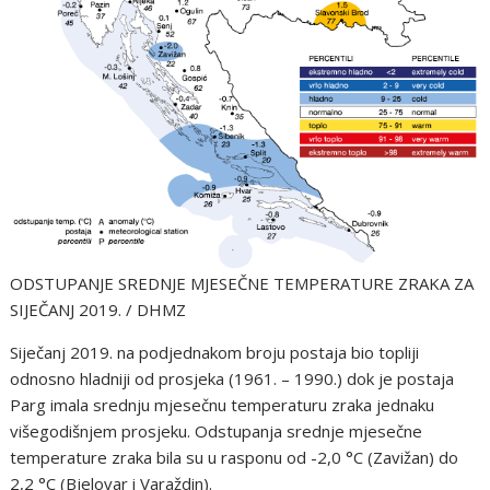
ODSTUPANJE SREDNJE MJESEČNE TEMPERATURE ZRAKA ZA
SIJEČANJ 2019. / DHMZ
Siječanj 2019. na podjednakom broju postaja bio topliji
odnosno hladniji od prosjeka (1961. – 1990.) dok je postaja
Parg imala srednju mjesečnu temperaturu zraka jednaku
višegodišnjem prosjeku. Odstupanja srednje mjesečne
temperature zraka bila su u rasponu od -2,0 °C (Zavižan) do
2,2 °C (Bjelovar i Varaždin).