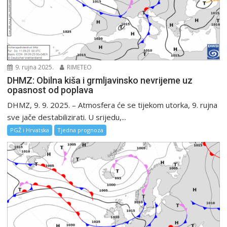
9. rujna 2025.
RIMETEO
DHMZ: Obilna kiša i grmljavinsko nevrijeme uz
opasnost od poplava
DHMZ, 9. 9. 2025. – Atmosfera će se tijekom utorka, 9. rujna
sve jače destabilizirati. U srijedu,...
PGŽ i Hrvatska
Tjedna prognoza