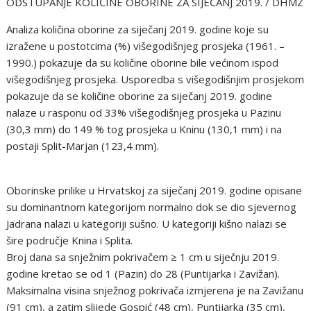
ODSTUPANJE KOLIČINE OBORINE ZA SIJEČANJ 2019. / DHMZ
Analiza količina oborine za siječanj 2019. godine koje su
izražene u postotcima (%) višegodišnjeg prosjeka (1961. –
1990.) pokazuje da su količine oborine bile većinom ispod
višegodišnjeg prosjeka. Usporedba s višegodišnjim prosjekom
pokazuje da se količine oborine za siječanj 2019. godine
nalaze u rasponu od 33% višegodišnjeg prosjeka u Pazinu
(30,3 mm) do 149 % tog prosjeka u Kninu (130,1 mm) i na
postaji Split-Marjan (123,4 mm).
Oborinske prilike u Hrvatskoj za siječanj 2019. godine opisane
su dominantnom kategorijom normalno dok se dio sjevernog
Jadrana nalazi u kategoriji sušno. U kategoriji kišno nalazi se
šire područje Knina i Splita.
Broj dana sa snježnim pokrivačem ≥ 1 cm u siječnju 2019.
godine kretao se od 1 (Pazin) do 28 (Puntijarka i Zavižan).
Maksimalna visina snježnog pokrivača izmjerena je na Zavižanu
(91 cm), a zatim slijede Gospić (48 cm), Puntijarka (35 cm),