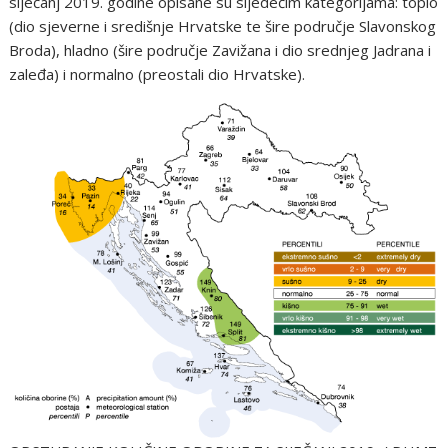
siječanj 2019. godine opisane su sljedećim kategorijama: toplo
(dio sjeverne i središnje Hrvatske te šire područje Slavonskog
Broda), hladno (šire područje Zavižana i dio srednjeg Jadrana i
zaleđa) i normalno (preostali dio Hrvatske).