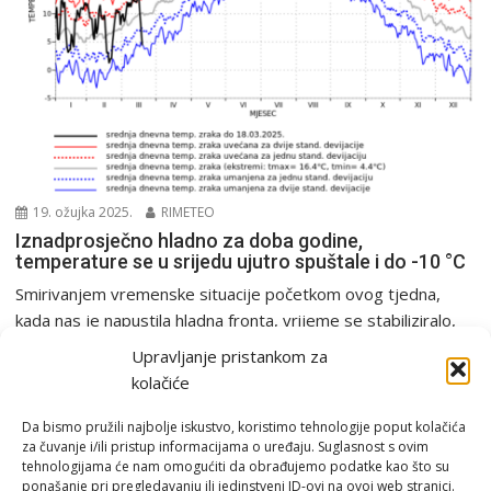
19. ožujka 2025.
RIMETEO
Iznadprosječno hladno za doba godine,
temperature se u srijedu ujutro spuštale i do -10 °C
Smirivanjem vremenske situacije početkom ovog tjedna,
kada nas je napustila hladna fronta, vrijeme se stabiliziralo,
a...
Upravljanje pristankom za
PGŽ i Hrvatska
Tjedna prognoza
kolačiće
Da bismo pružili najbolje iskustvo, koristimo tehnologije poput kolačića
za čuvanje i/ili pristup informacijama o uređaju. Suglasnost s ovim
tehnologijama će nam omogućiti da obrađujemo podatke kao što su
ponašanje pri pregledavanju ili jedinstveni ID-ovi na ovoj web stranici.