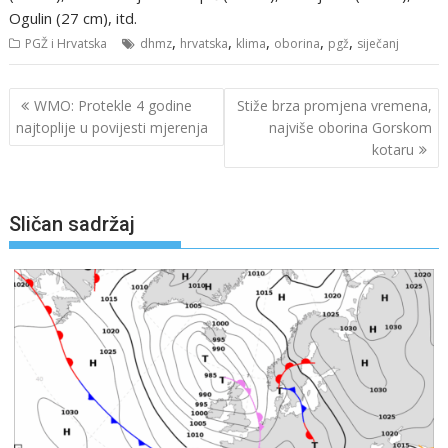
Ogulin (27 cm), itd.
,
,
,
,
,
PGŽ i Hrvatska
dhmz
hrvatska
klima
oborina
pgž
siječanj
Navigacija
WMO: Protekle 4 godine
Stiže brza promjena vremena,
objava
najtoplije u povijesti mjerenja
najviše oborina Gorskom
kotaru
Sličan sadržaj