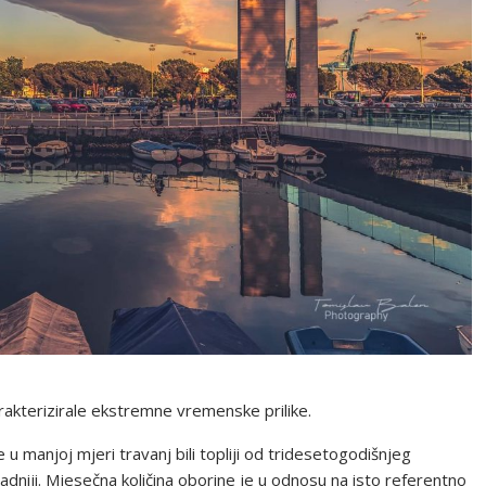
arakterizirale ekstremne vremenske prilike.
u manjoj mjeri travanj bili topliji od tridesetogodišnjeg
ladniji. Mjesečna količina oborine je u odnosu na isto referentno