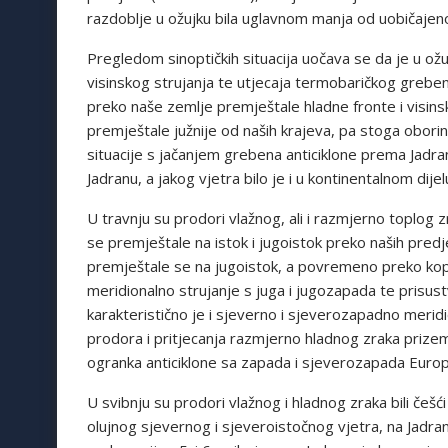
razdoblje u ožujku bila uglavnom manja od uobičajeno
Pregledom sinoptičkih situacija uočava se da je u ož
visinskog strujanja te utjecaja termobaričkog greben
preko naše zemlje premještale hladne fronte i visin
premještale južnije od naših krajeva, pa stoga obori
situacije s jačanjem grebena anticiklone prema Jadranu 
Jadranu, a jakog vjetra bilo je i u kontinentalnom dijel
U travnju su prodori vlažnog, ali i razmjerno toplog 
se premještale na istok i jugoistok preko naših predj
premještale se na jugoistok, a povremeno preko kopn
meridionalno strujanje s juga i jugozapada te prisu
karakteristično je i sjeverno i sjeverozapadno meridi
prodora i pritjecanja razmjerno hladnog zraka prize
ogranka anticiklone sa zapada i sjeverozapada Europe
U svibnju su prodori vlažnog i hladnog zraka bili češći 
olujnog sjevernog i sjeveroistočnog vjetra, na Jadran