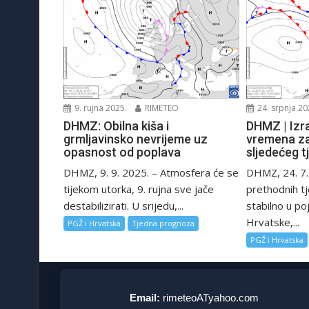
9. rujna 2025.
RIMETEO
24. srpnja 20
DHMZ: Obilna kiša i
DHMZ | Izr
grmljavinsko nevrijeme uz
vremena za
opasnost od poplava
sljedećeg t
DHMZ, 9. 9. 2025. – Atmosfera će se
DHMZ, 24. 7.
tijekom utorka, 9. rujna sve jače
prethodnih tj
destabilizirati. U srijedu,...
stabilno u po
Hrvatske,...
PGŽ i Hrvatska
Tjedna prognoza
PGŽ i Hrvatska
Email:
rimeteoATyahoo.com