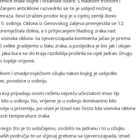
stimice imala olujne i orkanske udare. S hladnom frontom i
ačanjem anticiklone razvedrilo se te je uslijed noćnog
mraza. Novi izraženi prodor koji je u cijeloj zemlji donio
. svibnja. Ciklona iz Genovskog zaljeva premjestila se 12.
e premještala dolina, a s pritjecanjem hladnog zraka nad
 visinska ciklona. Sa sjeverozapada kontinenta jačao je prema
elike gradijente u tlaku zraka, a posljedica je bio jak i olujan
Jaka bura se do kraja razdoblja proširila na cijeli Jadran. Drugu
o toplije vrijeme.
ilnom i iznadprosječnom ožujku nakon kojeg je uslijedilo
ne, posebice u svibnju.
ova koji pripadaju ovom režimu najveću učestalost imao tip
 bilo u svibnju. No, vrijeme je u svibnju dominantno bilo
e u prizemlju, po visini je iznad nas često bila visinska ciklona
dnosti temperature zraka.
ji nego što je to uobičajeno, osobito na Jadranu i to u ožujku.
naših područja te uz utjecaj grebena sa sjeverozapada, iznad