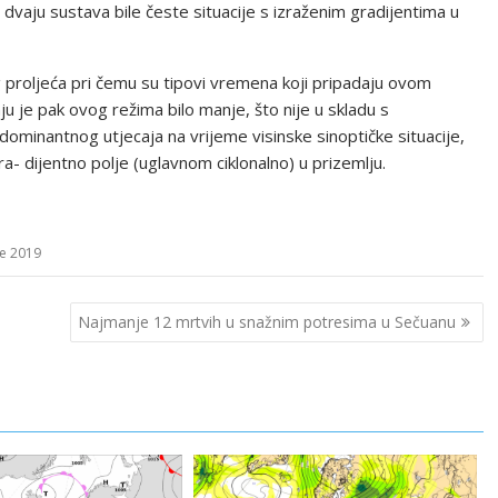
h dvaju sustava bile česte situacije s izraženim gradijentima u
 proljeća pri čemu su tipovi vremena koji pripadaju ovom
nju je pak ovog režima bilo manje, što nije u skladu s
ominantnog utjecaja na vrijeme visinske sinoptičke situacije,
ra- dijentno polje (uglavnom ciklonalno) u prizemlju.
će 2019
Najmanje 12 mrtvih u snažnim potresima u Sečuanu