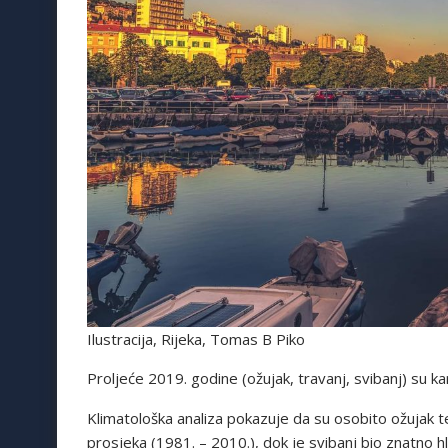
Ilustracija, Rijeka, Tomas B Piko
Proljeće 2019. godine (ožujak, travanj, svibanj) su k
Klimatološka analiza pokazuje da su osobito ožujak te 
prosjeka (1981. – 2010.), dok je svibanj bio znatno h