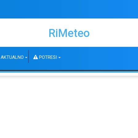
RiMeteo
AKTUALNO
POTRESI