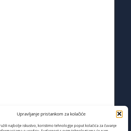
Upravljanje pristankom za kolačiće
žili najbolje iskustvo, koristimo tehnologije poput kolačića za čuvanje
up informacijama o uređaju. Suglasnost s ovim tehnologijama će nam