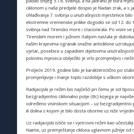
padao snijeg 5. i 6. svibnja, a na Jadranu je bura mje
ciklonom u naše predjele dospio je hladan zrak, a s j
ohlađivanja 7. svibnja u unutrašnjosti mjestimice bilo 
ekstremne vremenske prilike dogodio se od 12. do 15
svibnja nad Tirensko more i stacionirala. Po visini s
Tirenskim morem i južnom Italijom nastala je duboka
našim krajevima ogranak snažne anticiklone uzrokujući v
vjetar, posebice u zapadnim dijelovima unutrašnjosti. 
polovinu mjeseca obilježilo je vrlo promjenljivo i nešt
Proljeće 2019. godine bilo je karakteristično po stab
promjenljivije i manje toplo razdoblje s viškom obori
Radijacijski je režim bio najčešći pri čemu je od tip
bezgradijentno ciklonalno polje (Bc) kojega je najviše
određeno visinskom situacijom – uz bezgradijentno polj
ili dolina s kojom je bilo dosta oborine uz niže vrije
Uz radijacijski ističe se i vjetrovni režim kao učestali
Naime, uz premještanje ciklona uglavnom južnije od 