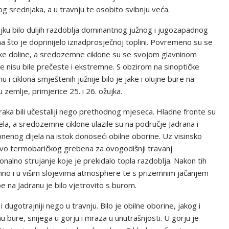
g srednjaka, a u travnju te osobito svibnju veća.
ujku bilo duljih razdoblja dominantnog južnog i jugozapadnog
a što je doprinijelo iznadprosječnoj toplini. Povremeno su se
ske doline, a sredozemne ciklone su se svojom glavninom
ne nisu bile prečeste i ekstremne. S obzirom na sinoptičke
i ciklona smještenih južnije bilo je jake i olujne bure na
u zemlje, primjerice 25. i 26. ožujka.
zraka bili učestaliji nego prethodnog mjeseca. Hladne fronte su
ela, a sredozemne ciklone ulazile su na područje Jadrana i
enog dijela na istok donoseći obilne oborine. Uz visinsko
stvo termobaričkog grebena za ovogodišnji travanj
onalno strujanje koje je prekidalo topla razdoblja. Nakon tih
mno i u višim slojevima atmosphere te s prizemnim jačanjem
 na Jadranu je bilo vjetrovito s burom.
i dugotrajniji nego u travnju. Bilo je obilne oborine, jakog i
u bure, snijega u gorju i mraza u unutrašnjosti. U gorju je