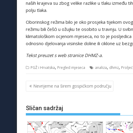
naših krajeva su zbog velike razlike u tlaku između ti
polju tlaka.
Oborinskog režima bilo je oko prosjeka tijekom ovog
režimu bili češći u ožujku te osobito u travnju. U svib
klimatološkom ocjenom mjeseca, no to je posljedica d
odnosno djelovanja visinske doline ili ciklone uz bezg
Tekst preuzet s web stranice DHMZ-a.
,
,
,
PGŽ i Hrvatska
Pregled mjeseca
analiza
dhmz
Prolje
Navigacija
Nevrijeme na širem gospićkom području
objava
Sličan sadržaj