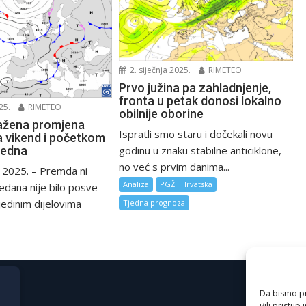
2. siječnja 2025.
RIMETEO
Prvo južina pa zahladnjenje,
fronta u petak donosi lokalno
25.
RIMETEO
obilnije oborine
ažena promjena
Ispratli smo staru i dočekali novu
 vikend i početkom
jedna
godinu u znaku stabilne anticiklone,
no već s prvim danima...
 2025. – Premda ni
Analiza
PGŽ i Hrvatska
edana nije bilo posve
jedinim dijelovima
Tjedna prognoza
Da bismo pru
i/ili prist