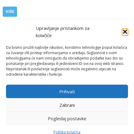
VIŠE
,
,
Europa i svijet
haiyan
rekordan tlak
supertajfun
Upravljanje pristankom za
kolačiće
Da bismo pružili najbolje iskustvo, koristimo tehnologije poput kolačića
za čuvanje i/ili pristup informacijama o uređaju. Suglasnost s ovim
tehnologijama će nam omogućiti da obrađujemo podatke kao što su
ponašanje pri pregledavanju ili jedinstveni ID-ovi na ovoj web stranici.
Nepristanak ili povlačenje suglasnosti može negativno utjecati na
određene karakteristike i funkcije.
Email:
rimeteoATyahoo.com
Uvjeti korištenja
Prihvati
Politika privatnosti
Zabrani
Pogledaj postavke
© RiMeteo 2007 - 2026
Politika kolačića