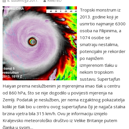
8. studenoga 2017.
RIMETEO
Tropski monstrum iz
2013. godine koji je
usmrtio najmanje 6300
osoba na Filipinima, a
1074 osobe se
smatraju nestalima,
potencijalni je rekorder
po najnižem
izmjerenom tlaku u
nekom tropskom
sustavu. Supertajfun
Haiyan prema neslužbenim je mjerenjima imao tlak u centru
od 860 hPa, što se nije dogodilo u povijesti mjerenja na
Zemlji. Podatak je neslužben, jer nema ezgaktnog pokazatelja
koliki je tlak bio u centru ovog supertajfuna čiji je najjača stalna
brzina vjetra bila 315 km/h. Ovu je informaciju iznijelo
Kraljevsko meteorološko društvo iz Velike Britanije putem
članka u svom…