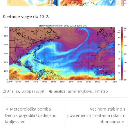
Kretanje vlage do 13.2.
,
,
,
Analiza
Europa i svijet
analiza
asmir mujković
rimeteo
Navigacija
Meteorološka bomba
Većinom stabilno s
objava
Dennis pogodila Ujedinjeno
povremenim frontama i slabim
Kraljevstvo
oborinama