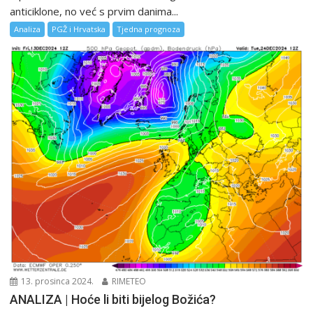
anticiklone, no već s prvim danima...
Analiza
PGŽ i Hrvatska
Tjedna prognoza
13. prosinca 2024.
RIMETEO
ANALIZA | Hoće li biti bijelog Božića?