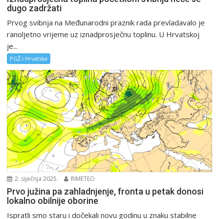
dugo zadržati
Prvog svibnja na Međunarodni praznik rada prevladavalo je
ranoljetno vrijeme uz iznadprosječnu toplinu. U Hrvatskoj
je...
PGŽ i Hrvatska
2. siječnja 2025.
RIMETEO
Prvo južina pa zahladnjenje, fronta u petak donosi
lokalno obilnije oborine
Ispratli smo staru i dočekali novu godinu u znaku stabilne