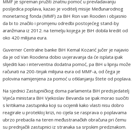
MMF je spreman pružiti znatnu pomoć u prevladavanju
posljedica poplava, kazao je voditelj misije Međunarodnog
monetarnog fonda (MMF) za BiH Ron van Rooden i objasnio
da bi to značilo i promjenu odredbi postojećeg stand-by
aranžmana iz 2012. na temelju kojega je BiH dobila kredit od
oko 420 milijuna eura.
Guverner Centralne banke BiH Kemal Kozarić jučer je najavio
da je od Van Roodena dobio uvjeravanja da će isplata ipak
slijediti kao i interventna dodatna pomoć, pa BiH u lipnju može
računati na 200-tinjak milijuna eura od MMF-a, od čega je
polovina namijenjena za pomoć u otklanjanju štete od poplava.
Na sjednici Zastupničkog doma parlamenta BiH predsjedatelj
Vijeća ministara BiH Vjekoslav Bevanda se ipak morao suočiti
s kritikama zastupnika koji su ocijenili kako vlasti nisu dobro
reagirale u protekloj krizi, no cijela se rasprava o poplavama
ubrzo prebacila na teren međustranačkih obračuna pri čemu
su prednjačili zastupnici iz stranaka sa srpskim predznakom.