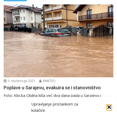
5. studenoga 2021.
RIMETEO
Poplave u Sarajevu, evakuira se i stanovništvo
Foto: Klix.ba Obilna kiša već dva dana pada u Sarajevu i
stvara niz probema. Najviše je...
Upravljanje pristankom za
Europa i svijet
kolačiće