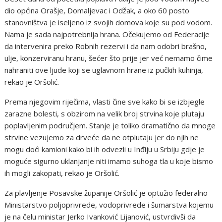
dio općina Orašje, Domaljevac i Odžak, a oko 60 posto
stanovništva je iseljeno iz svojih domova koje su pod vodom.
Nama je sada najpotrebnija hrana. Očekujemo od Federacije
da intervenira preko Robnih rezervi i da nam odobri brašno,
ulje, konzerviranu hranu, šećer što prije jer već nemamo čime
nahraniti ove ljude koji se uglavnom hrane iz pučkih kuhinja,
rekao je Oršolić.
Prema njegovim riječima, vlasti čine sve kako bi se izbjegle
zarazne bolesti, s obzirom na velik broj strvina koje plutaju
poplavljenim područjem. Stanje je toliko dramatično da mnoge
strvine vezujemo za drveće da ne otplutaju jer do njih ne
mogu doći kamioni kako bi ih odvezli u Inđiju u Srbiju gdje je
moguće sigurno uklanjanje niti imamo suhoga tla u koje bismo
ih mogli zakopati, rekao je Oršolić.
Za plavljenje Posavske županije Oršolić je optužio federalno
Ministarstvo poljoprivrede, vodoprivrede i šumarstva kojemu
je na čelu ministar Jerko Ivanković Lijanović, ustvrdivši da