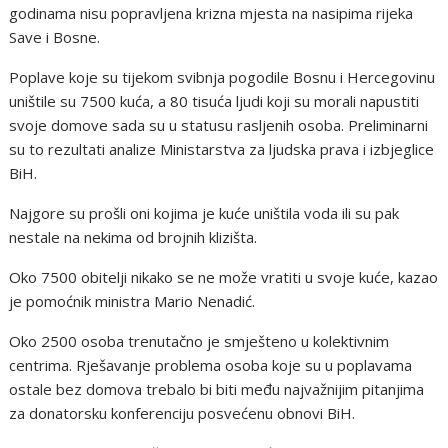
godinama nisu popravljena krizna mjesta na nasipima rijeka
Save i Bosne.
Poplave koje su tijekom svibnja pogodile Bosnu i Hercegovinu
uništile su 7500 kuća, a 80 tisuća ljudi koji su morali napustiti
svoje domove sada su u statusu rasljenih osoba. Preliminarni
su to rezultati analize Ministarstva za ljudska prava i izbjeglice
BiH.
Najgore su prošli oni kojima je kuće uništila voda ili su pak
nestale na nekima od brojnih klizišta.
Oko 7500 obitelji nikako se ne može vratiti u svoje kuće, kazao
je pomoćnik ministra Mario Nenadić.
Oko 2500 osoba trenutačno je smješteno u kolektivnim
centrima. Rješavanje problema osoba koje su u poplavama
ostale bez domova trebalo bi biti među najvažnijim pitanjima
za donatorsku konferenciju posvećenu obnovi BiH.