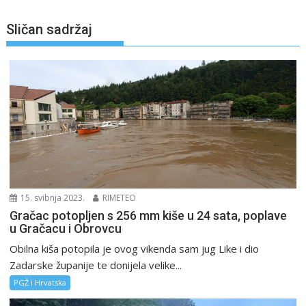
Sličan sadržaj
15. svibnja 2023.
RIMETEO
Gračac potopljen s 256 mm kiše u 24 sata, poplave
u Gračacu i Obrovcu
Obilna kiša potopila je ovog vikenda sam jug Like i dio
Zadarske županije te donijela velike...
PGŽ i Hrvatska