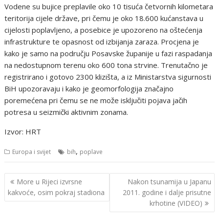
Vodene su bujice preplavile oko 10 tisuća četvornih kilometara
teritorija cijele države, pri čemu je oko 18.600 kućanstava u
cijelosti poplavljeno, a posebice je upozoreno na oštećenja
infrastrukture te opasnost od izbijanja zaraza. Procjena je
kako je samo na području Posavske županije u fazi raspadanja
na nedostupnom terenu oko 600 tona strvine. Trenutačno je
registrirano i gotovo 2300 klizišta, a iz Ministarstva sigurnosti
BiH upozoravaju i kako je geomorfologija značajno
poremećena pri čemu se ne može isključiti pojava jačih
potresa u seizmički aktivnim zonama.
Izvor: HRT
,
Europa i svijet
bih
poplave
Navigacija
More u Rijeci izvrsne
Nakon tsunamija u Japanu
objava
kakvoće, osim pokraj stadiona
2011. godine i dalje prisutne
krhotine (VIDEO)