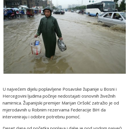
U najvećem dijelu poplavljene Posavske županije u Bosni i
Hercegovini ljudima počinje nedostajati osnovnih živežnih
namirnica. Županijski premijer Marijan Oršolić zatražio je od
mjerodavnih u Robnim rezervama Federacije BiH da
interveniraju i odobre potrebnu pomoć.
Deset dana od početka poplava i dalje je pod vodom najveći