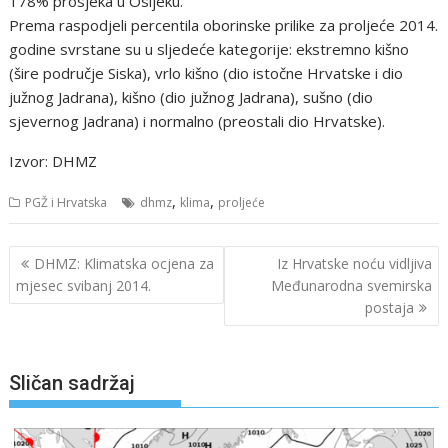
178% prosjeka u Osijeku.
Prema raspodjeli percentila oborinske prilike za proljeće 2014.
godine svrstane su u sljedeće kategorije: ekstremno kišno
(šire područje Siska), vrlo kišno (dio istočne Hrvatske i dio
južnog Jadrana), kišno (dio južnog Jadrana), sušno (dio
sjevernog Jadrana) i normalno (preostali dio Hrvatske).
Izvor: DHMZ
,
,
PGŽ i Hrvatska
dhmz
klima
proljeće
Navigacija
DHMZ: Klimatska ocjena za
Iz Hrvatske noću vidljiva
objava
mjesec svibanj 2014.
Međunarodna svemirska
postaja
Sličan sadržaj