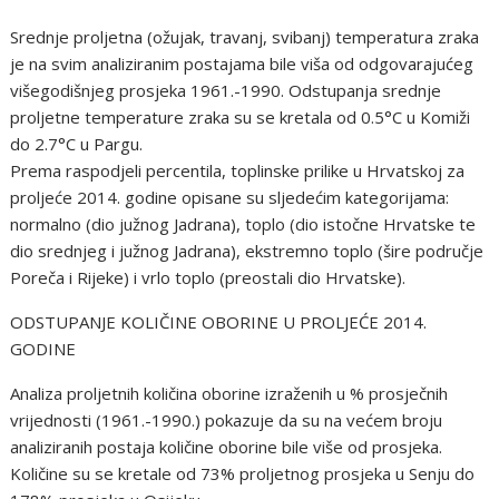
Srednje proljetna (ožujak, travanj, svibanj) temperatura zraka
je na svim analiziranim postajama bile viša od odgovarajućeg
višegodišnjeg prosjeka 1961.-1990. Odstupanja srednje
proljetne temperature zraka su se kretala od 0.5°C u Komiži
do 2.7°C u Pargu.
Prema raspodjeli percentila, toplinske prilike u Hrvatskoj za
proljeće 2014. godine opisane su sljedećim kategorijama:
normalno (dio južnog Jadrana), toplo (dio istočne Hrvatske te
dio srednjeg i južnog Jadrana), ekstremno toplo (šire područje
Poreča i Rijeke) i vrlo toplo (preostali dio Hrvatske).
ODSTUPANJE KOLIČINE OBORINE U PROLJEĆE 2014.
GODINE
Analiza proljetnih količina oborine izraženih u % prosječnih
vrijednosti (1961.-1990.) pokazuje da su na većem broju
analiziranih postaja količine oborine bile više od prosjeka.
Količine su se kretale od 73% proljetnog prosjeka u Senju do