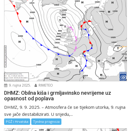
9. rujna 2025.
RIMETEO
DHMZ: Obilna kiša i grmljavinsko nevrijeme uz
opasnost od poplava
DHMZ, 9. 9. 2025. – Atmosfera će se tijekom utorka, 9. rujna
sve jače destabilizirati. U srijedu,...
PGŽ i Hrvatska
Tjedna prognoza