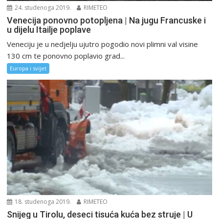
24. studenoga 2019.
RIMETEO
Venecija ponovno potopljena | Na jugu Francuske i
u dijelu Itailje poplave
Veneciju je u nedjelju ujutro pogodio novi plimni val visine
130 cm te ponovno poplavio grad...
Europa i svijet
18. studenoga 2019.
RIMETEO
Snijeg u Tirolu, deseci tisuća kuća bez struje | U