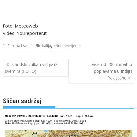
Foto: Meteoweb
Video: Youreporter.it
,
Europa i svijet
italija
kišno nevrijeme
Navigacija
Islandski vulkan vidljiv iz
Više od 200 mrtvih u
objava
svemira (FOTO)
poplavama u Indiji i
Pakistanu
Sličan sadržaj