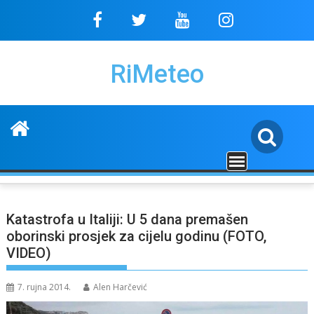
Skip
to
content
RiMeteo
Katastrofa u Italiji: U 5 dana premašen
oborinski prosjek za cijelu godinu (FOTO,
VIDEO)
7. rujna 2014.
Alen Harčević