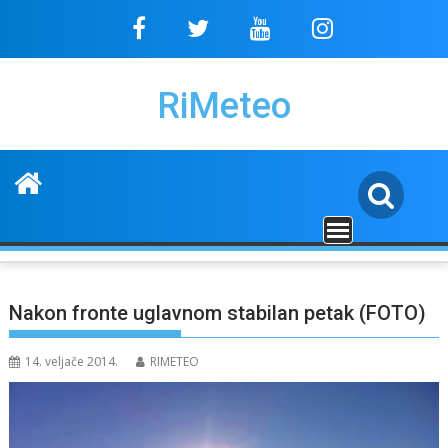
Skip
to
content
RiMeteo
Nakon fronte uglavnom stabilan petak (FOTO)
14. veljače 2014.
RIMETEO