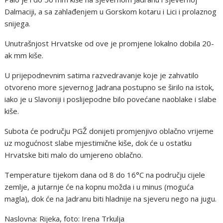
Dalmaciji, a sa zahlađenjem u Gorskom kotaru i Lici i prolaznog
snijega.
Unutrašnjost Hrvatske od ove je promjene lokalno dobila 20-
ak mm kiše.
U prijepodnevnim satima razvedravanje koje je zahvatilo
otvoreno more sjevernog Jadrana postupno se širilo na istok,
iako je u Slavoniji i poslijepodne bilo povećane naoblake i slabe
kiše.
Subota će području PGŽ donijeti promjenjivo oblačno vrijeme
uz mogućnost slabe mjestimične kiše, dok će u ostatku
Hrvatske biti malo do umjereno oblačno.
Temperature tijekom dana od 8 do 16°C na području cijele
zemlje, a jutarnje će na kopnu možda i u minus (moguća
magla), dok će na Jadranu biti hladnije na sjeveru nego na jugu.
Naslovna: Rijeka, foto: Irena Trkulja