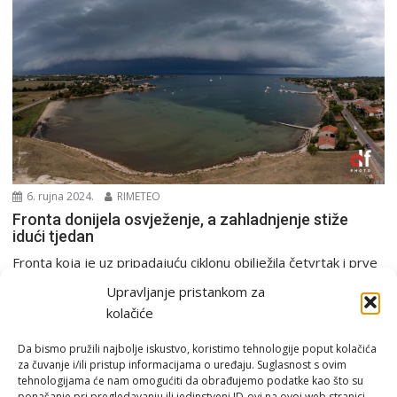
6. rujna 2024.
RIMETEO
Fronta donijela osvježenje, a zahladnjenje stiže
idući tjedan
Fronta koja je uz pripadajuću ciklonu obilježila četvrtak i prve
sate petka donijela je osvježenje većem...
Upravljanje pristankom za
PGŽ i Hrvatska
kolačiće
Da bismo pružili najbolje iskustvo, koristimo tehnologije poput kolačića
za čuvanje i/ili pristup informacijama o uređaju. Suglasnost s ovim
tehnologijama će nam omogućiti da obrađujemo podatke kao što su
ponašanje pri pregledavanju ili jedinstveni ID-ovi na ovoj web stranici.