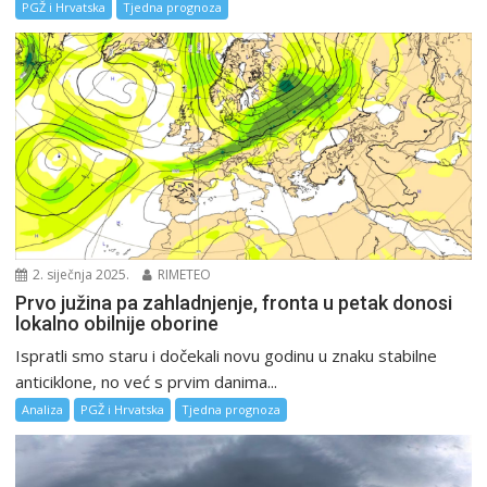
PGŽ i Hrvatska
Tjedna prognoza
2. siječnja 2025.
RIMETEO
Prvo južina pa zahladnjenje, fronta u petak donosi
lokalno obilnije oborine
Ispratli smo staru i dočekali novu godinu u znaku stabilne
anticiklone, no već s prvim danima...
Analiza
PGŽ i Hrvatska
Tjedna prognoza