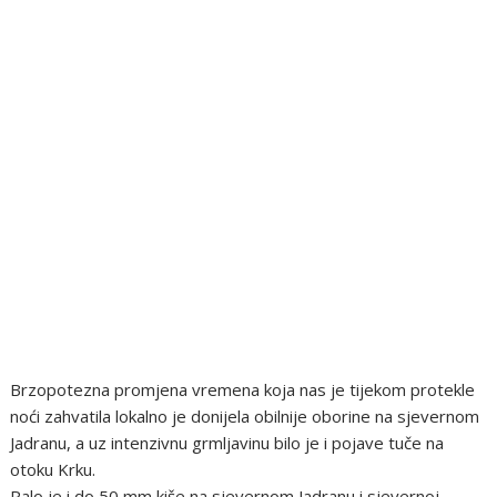
Brzopotezna promjena vremena koja nas je tijekom protekle
noći zahvatila lokalno je donijela obilnije oborine na sjevernom
Jadranu, a uz intenzivnu grmljavinu bilo je i pojave tuče na
otoku Krku.
Palo je i do 50 mm kiše na sjevernom Jadranu i sjevernoj