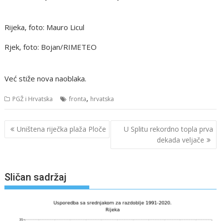
Rijeka, foto: Mauro Licul
Rjek, foto: Bojan/RIMETEO
Već stiže nova naoblaka.
,
PGŽ i Hrvatska
fronta
hrvatska
Navigacija
Uništena riječka plaža Ploče
U Splitu rekordno topla prva
objava
dekada veljače
Sličan sadržaj