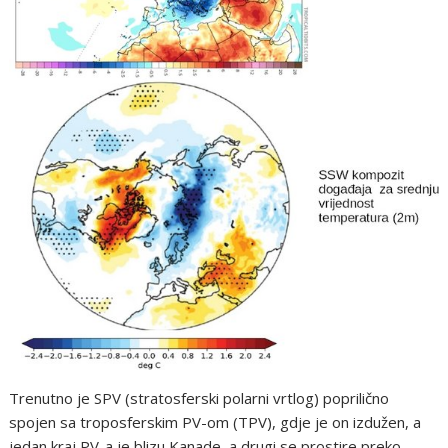
Trenutno je SPV (stratosferski polarni vrtlog) poprilično
spojen sa troposferskim PV-om (TPV), gdje je on izdužen, a
jedan kraj PV-a je blizu Kanade, a drugi se prostire preko