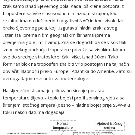
zrak samo iznad Sjevernog pola. Kada još krene potpora iz
troposfere sa više sinsusoidnom mlaznom strujom, kao
rezultat imamo duži period negativni NAO index i visok tlak
preko Sjevernog pola, koji „izgurava” hladni zrak iz svog
„staništa” prema nižim geografskim širinama (prema
predjelima gdje i mi živimo). Zna se dogoditi da se visok tlak
iznad nekog područja troposfere poveže sa visokim tlakom
sve do srednje stratosfere, čak i više, iznad 30km. Tako
formiran blok na troposferi zna biti vrlo postojan i na taj način
dovlačiti hladnoću preko Europe i Atlantika do Amerike. Zato su
ovi događaji interesantni za meteorologe.
Na sljedećim slikama je prikazano širenje porasta
temperature (lijevo – tople boje) i profil zonalnog vjetra sa
širenjem istočnog smjera (desno – hladne boje) prije SSW-a u
toku i nakon datuma događaja: