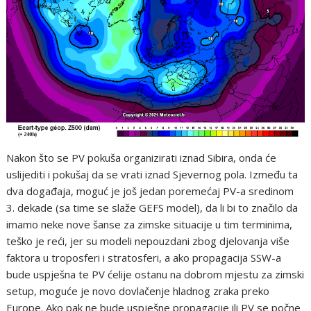
Nakon što se PV pokuša organizirati iznad Sibira, onda će
uslijediti i pokušaj da se vrati iznad Sjevernog pola. Između ta
dva događaja, moguć je još jedan poremećaj PV-a sredinom
3. dekade (sa time se slaže GEFS model), da li bi to značilo da
imamo neke nove šanse za zimske situacije u tim terminima,
teško je reći, jer su modeli nepouzdani zbog djelovanja više
faktora u troposferi i stratosferi, a ako propagacija SSW-a
bude uspješna te PV ćelije ostanu na dobrom mjestu za zimski
setup, moguće je novo dovlačenje hladnog zraka preko
Europe. Ako pak ne bude uspješne propagacije ili PV se počne