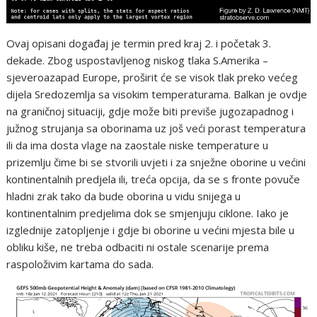
Ovaj opisani događaj je termin pred kraj 2. i početak 3.
dekade. Zbog uspostavljenog niskog tlaka S.Amerika –
sjeveroazapad Europe, proširit će se visok tlak preko većeg
dijela Sredozemlja sa visokim temperaturama. Balkan je ovdje
na graničnoj situaciji, gdje može biti previše jugozapadnog i
južnog strujanja sa oborinama uz još veći porast temperatura
ili da ima dosta vlage na zaostale niske temperature u
prizemlju čime bi se stvorili uvjeti i za snježne oborine u većini
kontinentalnih predjela ili, treća opcija, da se s fronte povuče
hladni zrak tako da bude oborina u vidu snijega u
kontinentalnim predjelima dok se smjenjuju ciklone. Iako je
izglednije zatopljenje i gdje bi oborine u većini mjesta bile u
obliku kiše, ne treba odbaciti ni ostale scenarije prema
raspoloživim kartama do sada.