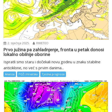
2. siječnja 2025.
RIMETEO
Prvo južina pa zahladnjenje, fronta u petak donosi
lokalno obilnije oborine
Ispratli smo staru i dočekali novu godinu u znaku stabilne
anticiklone, no već s prvim danima...
Analiza
PGŽ i Hrvatska
Tjedna prognoza