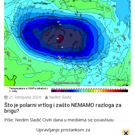
21. listopada 2024.
Nedim Sladić
Što je polarni vrtlog i zašto NEMAMO razloga za
brigu?
Piše: Nedim Sladić Ovih dana u medijima se pojavljuju
pretjerane najave o polarnom vrtlogu i njegovom...
Upravljanje pristankom za
Analiza
Europa i svijet
PGŽ i Hrvatska
RIMETEO škola