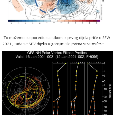
To možemo i usporediti sa slikom iz prvog dijela priče o SSW
2021., tada se SPV dijelio u gornjim slojevima stratosfere: