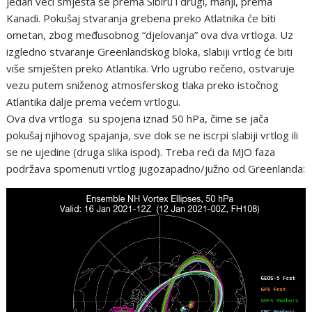
jedan veći smješta se prema Sibiru i drugi, manji, prema
Kanadi. Pokušaj stvaranja grebena preko Atlatnika će biti
ometan, zbog međusobnog “djelovanja” ova dva vrtloga. Uz
izgledno stvaranje Greenlandskog bloka, slabiji vrtlog će biti
više smješten preko Atlantika. Vrlo ugrubo rečeno, ostvaruje
vezu putem sniženog atmosferskog tlaka preko istočnog
Atlantika dalje prema većem vrtlogu.
Ova dva vrtloga su spojena iznad 50 hPa, čime se jača
pokušaj njihovog spajanja, sve dok se ne iscrpi slabiji vrtlog ili
se ne ujedine (druga slika ispod). Treba reći da MJO faza
podržava spomenuti vrtlog jugozapadno/južno od Greenlanda: