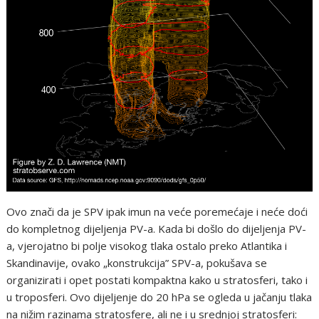
Ovo znači da je SPV ipak imun na veće poremećaje i neće doći
do kompletnog dijeljenja PV-a. Kada bi došlo do dijeljenja PV-
a, vjerojatno bi polje visokog tlaka ostalo preko Atlantika i
Skandinavije, ovako „konstrukcija” SPV-a, pokušava se
organizirati i opet postati kompaktna kako u stratosferi, tako i
u troposferi. Ovo dijeljenje do 20 hPa se ogleda u jačanju tlaka
na nižim razinama stratosfere, ali ne i u srednjoj stratosferi: