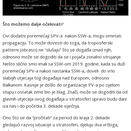
Što možemo dalje očekivati
?
Ovi dodatni poremećaji SPV-a nakon SSW-a, mogu ometati
propagaciju. To može dovesti do toga, da troposferski
patterni (obrasci) ne “slušaju” što se događa iznad njih,
odnosno može se dogoditi da se i pojača zonalno strujanje.
Nešto slično smo imali sa SSW-om 2019. godine, kada su duži
poremećaji SPV-a nakon nastanka SSW-a, doveli do vrlo
slabijih utjecaja tog događaja nad Europom, odnosno
Balkanom. Kasnije je došlo do organizacije PV-a po cijelom
stupu i ostatak zime bio je blag. Znači, može se dogoditi da od
glavnih utjecaja ovog događaja u stratosferi upravo budu dani
iza nas i do početka 3. dekade siječnja.
Ono što se da “pročitati” za period do kraja 2. dekade
gledajući razvoj situacije u stratosferi, djeluju dva vrtloga,