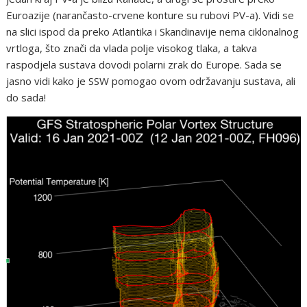
Euroazije (narančasto-crvene konture su rubovi PV-a). Vidi se
na slici ispod da preko Atlantika i Skandinavije nema ciklonalnog
vrtloga, što znači da vlada polje visokog tlaka, a takva
raspodjela sustava dovodi polarni zrak do Europe. Sada se
jasno vidi kako je SSW pomogao ovom održavanju sustava, ali
do sada!