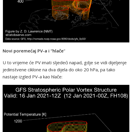
Novi poremećaj PV-a i “hlače
“
U to vrijeme će PV imati sljedeći napad, gdje se vidi dijeljenje
jedinstvene ciklone na dva dijela do oko 20 hPa, pa tako
nastaje izgled PV-a kao hlače: