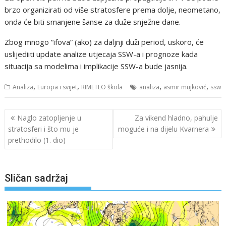
brzo organizirati od više stratosfere prema dolje, neometano,
onda će biti smanjene šanse za duže snježne dane.
Zbog mnogo “ifova” (ako) za daljnji duži period, uskoro, će
uslijediiti update analize utjecaja SSW-a i prognoze kada
situacija sa modelima i implikacije SSW-a bude jasnija.
,
,
,
,
Analiza
Europa i svijet
RIMETEO škola
analiza
asmir mujković
ssw
Navigacija
Naglo zatopljenje u
Za vikend hladno, pahulje
objava
stratosferi i što mu je
moguće i na dijelu Kvarnera
prethodilo (1. dio)
Sličan sadržaj