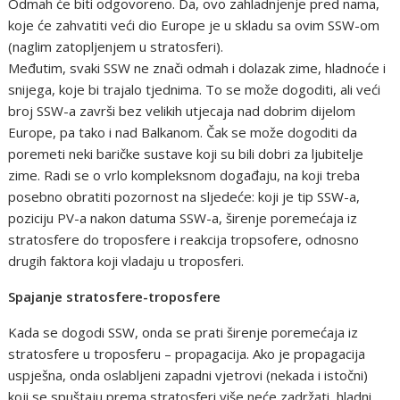
Odmah će biti odgovoreno. Da, ovo zahladnjenje pred nama,
koje će zahvatiti veći dio Europe je u skladu sa ovim SSW-om
(naglim zatopljenjem u stratosferi).
Međutim, svaki SSW ne znači odmah i dolazak zime, hladnoće i
snijega, koje bi trajalo tjednima. To se može dogoditi, ali veći
broj SSW-a završi bez velikih utjecaja nad dobrim dijelom
Europe, pa tako i nad Balkanom. Čak se može dogoditi da
poremeti neki baričke sustave koji su bili dobri za ljubitelje
zime. Radi se o vrlo kompleksnom događaju, na koji treba
posebno obratiti pozornost na sljedeće: koji je tip SSW-a,
poziciju PV-a nakon datuma SSW-a, širenje poremećaja iz
stratosfere do troposfere i reakcija tropsofere, odnosno
drugih faktora koji vladaju u troposferi.
Spajanje stratosfere-troposfere
Kada se dogodi SSW, onda se prati širenje poremećaja iz
stratosfere u troposferu – propagacija. Ako je propagacija
uspješna, onda oslabljeni zapadni vjetrovi (nekada i istočni)
koji se spuštaju prema stratosferi više neće zadržati hladni