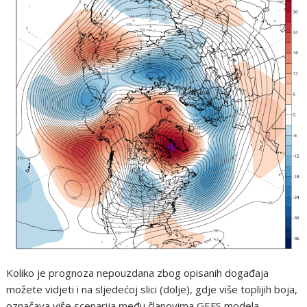
Koliko je prognoza nepouzdana zbog opisanih događaja
možete vidjeti i na sljedećoj slici (dolje), gdje više toplijih boja,
označava više scenarija među članovima GEFS modela,