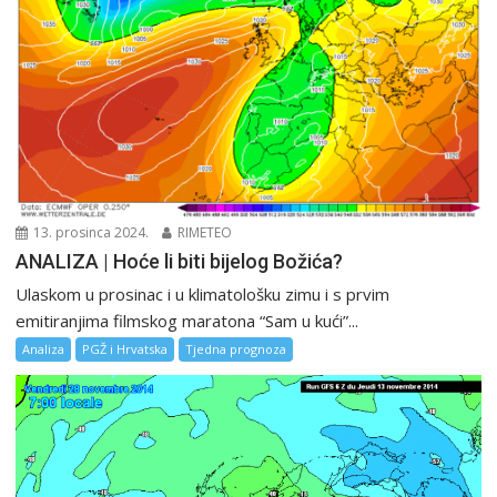
13. prosinca 2024.
RIMETEO
ANALIZA | Hoće li biti bijelog Božića?
Ulaskom u prosinac i u klimatološku zimu i s prvim
emitiranjima filmskog maratona “Sam u kući”...
Analiza
PGŽ i Hrvatska
Tjedna prognoza