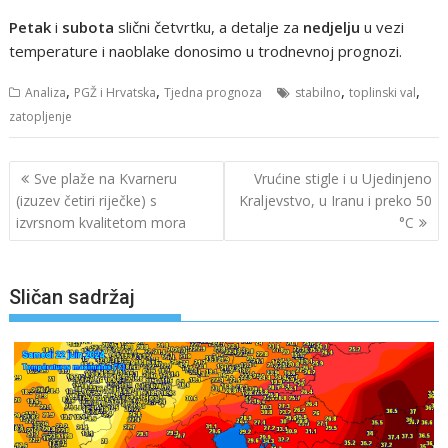
Petak
i
subota
slični četvrtku, a detalje za
nedjelju
u vezi
temperature i naoblake donosimo u trodnevnoj prognozi.
,
,
,
,
Analiza
PGŽ i Hrvatska
Tjedna prognoza
stabilno
toplinski val
zatopljenje
Navigacija
Sve plaže na Kvarneru
Vrućine stigle i u Ujedinjeno
objava
(izuzev četiri riječke) s
Kraljevstvo, u Iranu i preko 50
izvrsnom kvalitetom mora
°C
Sličan sadržaj