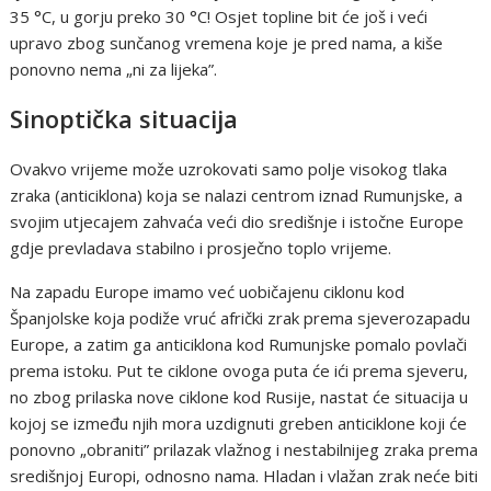
35 °C, u gorju preko 30 °C! Osjet topline bit će još i veći
upravo zbog sunčanog vremena koje je pred nama, a kiše
ponovno nema „ni za lijeka”.
Sinoptička situacija
Ovakvo vrijeme može uzrokovati samo polje visokog tlaka
zraka (anticiklona) koja se nalazi centrom iznad Rumunjske, a
svojim utjecajem zahvaća veći dio središnje i istočne Europe
gdje prevladava stabilno i prosječno toplo vrijeme.
Na zapadu Europe imamo već uobičajenu ciklonu kod
Španjolske koja podiže vruć afrički zrak prema sjeverozapadu
Europe, a zatim ga anticiklona kod Rumunjske pomalo povlači
prema istoku. Put te ciklone ovoga puta će ići prema sjeveru,
no zbog prilaska nove ciklone kod Rusije, nastat će situacija u
kojoj se između njih mora uzdignuti greben anticiklone koji će
ponovno „obraniti” prilazak vlažnog i nestabilnijeg zraka prema
središnjoj Europi, odnosno nama. Hladan i vlažan zrak neće biti