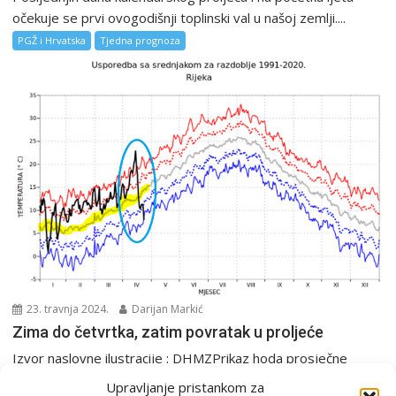
očekuje se prvi ovogodišnji toplinski val u našoj zemlji....
PGŽ i Hrvatska
Tjedna prognoza
23. travnja 2024.
Darijan Markić
Zima do četvrtka, zatim povratak u proljeće
Izvor naslovne ilustracije : DHMZPrikaz hoda prosječne
dnevne temperature za Rijeku. Vidljivo je da smo se...
Upravljanje pristankom za