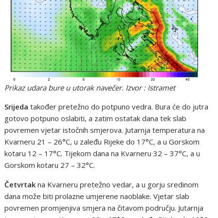
Prikaz udara bure u utorak navečer. Izvor : Istramet
Srijeda
također pretežno do potpuno vedra. Bura će do jutra
gotovo potpuno oslabiti, a zatim ostatak dana tek slab
povremen vjetar istočnih smjerova. Jutarnja temperatura na
Kvarneru 21 – 26°C, u zaleđu Rijeke do 17°C, a u Gorskom
kotaru 12 – 17°C. Tijekom dana na Kvarneru 32 – 37°C, a u
Gorskom kotaru 27 – 32°C.
Četvrtak
na Kvarneru pretežno vedar, a u gorju sredinom
dana može biti prolazne umjerene naoblake. Vjetar slab
povremen promjenjiva smjera na čitavom području. Jutarnja