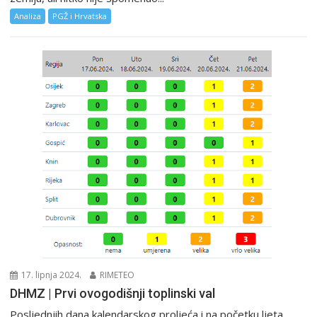
Analiza
PGŽ i Hrvatska
17. lipnja 2024.
RIMETEO
DHMZ | Prvi ovogodišnji toplinski val
Posljednjih dana kalendarskog proljeća i na početku ljeta