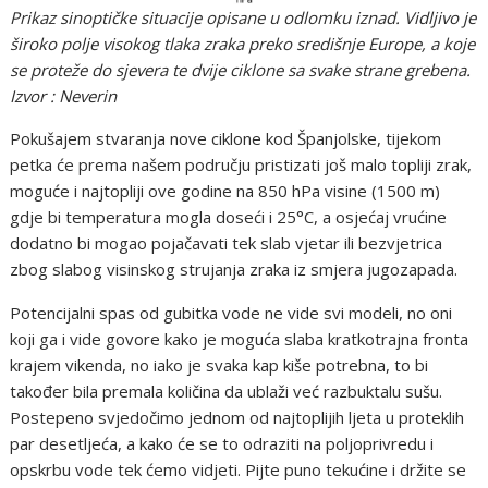
Prikaz sinoptičke situacije opisane u odlomku iznad. Vidljivo je
široko polje visokog tlaka zraka preko središnje Europe, a koje
se proteže do sjevera te dvije ciklone sa svake strane grebena.
Izvor : Neverin
Pokušajem stvaranja nove ciklone kod Španjolske, tijekom
petka će prema našem području pristizati još malo topliji zrak,
moguće i najtopliji ove godine na 850 hPa visine (1500 m)
gdje bi temperatura mogla doseći i 25°C, a osjećaj vrućine
dodatno bi mogao pojačavati tek slab vjetar ili bezvjetrica
zbog slabog visinskog strujanja zraka iz smjera jugozapada.
Potencijalni spas od gubitka vode ne vide svi modeli, no oni
koji ga i vide govore kako je moguća slaba kratkotrajna fronta
krajem vikenda, no iako je svaka kap kiše potrebna, to bi
također bila premala količina da ublaži već razbuktalu sušu.
Postepeno svjedočimo jednom od najtoplijih ljeta u proteklih
par desetljeća, a kako će se to odraziti na poljoprivredu i
opskrbu vode tek ćemo vidjeti. Pijte puno tekućine i držite se