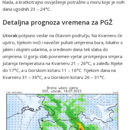
hlada, a kratkotrajno osvježenje potražite u moru koje je ovih
dana ugodnih 23 – 24°C.
Detaljna prognoza vremena za PGŽ
Utorak
potpuno vedar na čitavom području. Na Kvarneru će
ujutro, tijekom noći i navečer puhati umjerena bura, lokalno s
jakim i olujnim udarima, a sredinom dana tek slaba do
umjerena. U gorju slab povremen vjetar promjenjiva smjera.
Jutarnja temperatura na Kvarneru 21 – 26°C, u zaleđu Rijeke
do 17°C, a u Gorskom kotaru 11 – 16°C. Tijekom dana na
Kvarneru 31 – 36°C, a u Gorskom kotaru 26 – 31°C.