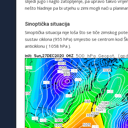
slijedi jugo i naglo zatopljenje, pa upravo takvo vrij
nešto hladnije pa bi utjehu u zimi mogli naći u planina
Sinoptička situacija
Sinoptička situacija nije loša što se tiče zimskog poten
sustav ciklona (955 hPa) smjestio se centrom kod Ško
anticiklonu ( 1058 hPa ).