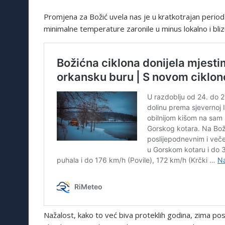
Promjena za Božić uvela nas je u kratkotrajan period z
minimalne temperature zaronile u minus lokalno i bli
Nažalost, kako to već biva proteklih godina, zima po