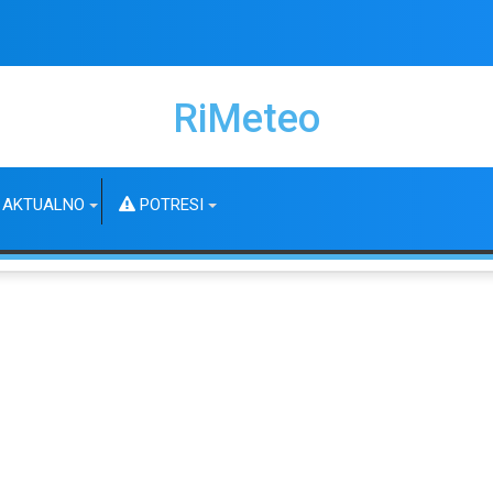
RiMeteo
AKTUALNO
POTRESI