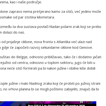
nima, kao i naše područje.
iciklone zapravo nema pretjerano kamo za otići, već jedino može
pomake od par stotina kilometara.
e između ta dva sustava povlači hladan polarni zrak koji se preko
m dolazi do nas.
d prijašnje ciklone, nova fronta s Atlantika već ulazi nad
lpa gdje će započeti razvoj sekundarne ciklone kod Genove.
štao do Belgije, odnosno približavao, tako će i dodatno jačati
prejužno od centra, odnosno u toplom sektoru, jugo će biti u
a neće stići formirati pa bi nakon južine i obilne kiše dobili
ple južine i malo hladnog zraka koji će probiti po južnoj strani
 no vrhovi planina bi se mogli pošteno zabijeliti, znajući da bi