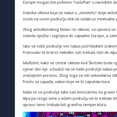
Europe mogao biti pošteno “razluftan” u narednim da
Duboka ciklona koja se nalazi u „sendviču” dvije ant
ostati na ovom području dok ne oslabi uz minimalne 
Zbog anticiklonalnog bloka i te ciklone, sa sjevera s
Islanda spušta i zagrijava do zapadne Europe, a zati
Iako se naše područje već nalazi pod hladnim zrakom o
Francusku te bi kroz nekoliko sati trebala stići do A
Međutim, kako se centar ciklone kod Škotske bude spu
vjetar oko nje, a budući da se naše područje nalazi 
značajnom porastu. Zbog toga se niti sekundarna ciklon
frontu sa zapada, nakon koje ne bi zapuhala bura.
Naše će se područje tako naći konstantno na granici to
Alpa pa stoga zime u nižem području ne bi trebalo biti,
upravo tamo trebala biti granična temperatura.