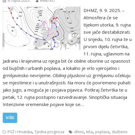
9. rujna 2025.
RIMETEO
DHMZ, 9. 9. 2025. –
Atmosfera će se
tijekom utorka, 9. rujna
sve jače destabilizirati.
U srijedu, 10. rujna te u
prvom dijelu četvrtka,
11. rujna, uglavnom na
Jadranu i krajevima uz njega bit će obilne oborine uz opasnost
od bujičnih i urbanih poplava, a lokalno je vrlo vjerojatno i
grmljavinsko nevrijeme. Obilniji pljuskovi uz grmljavinu očekuju
se mjestimice i u unutrašnjosti. Na moru će povremeno puhati
jako jugo, a moguća je i pojava pijavica. Potkraj četvrtka te u
petak, 12. rujna postupno razvedravanje. Sinoptička situacija
Intenzivne vremenske pojave koje se…
VIŠE
,
,
,
,
PGŽ i Hrvatska
Tjedna prognoza
dhmz
kiša
poplava
službeno