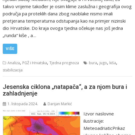
takvo vrijeme također je osim klime zaslužna i geografija ovog
područja pa proteklih dana zbog naoblake nismo imali
pretjerana temperaturna odstupanja kao na primjer nizinski
dio Hrvatske. Do kraja ovoga tjedna očekuje nas još jedna
„runda“ kiše , a…
VIŠE
,
,
,
,
,
Analiza
PGŽ i Hrvatska
Tjedna prognoza
bura
jugo
kiša
stabilizacija
Jesenska ciklona „natapača“, a za njom bura i
zahladnjenje
1. listopada 2024.
Darijan Markić
Izvor naslovne
ilustracije:
MeteoadriaticPrikaz