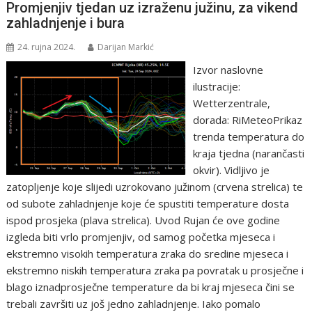
Promjenjiv tjedan uz izraženu južinu, za vikend
zahladnjenje i bura
24. rujna 2024.
Darijan Markić
Izvor naslovne
ilustracije:
Wetterzentrale,
dorada: RiMeteoPrikaz
trenda temperatura do
kraja tjedna (narančasti
okvir). Vidljivo je
zatopljenje koje slijedi uzrokovano južinom (crvena strelica) te
od subote zahladnjenje koje će spustiti temperature dosta
ispod prosjeka (plava strelica). Uvod Rujan će ove godine
izgleda biti vrlo promjenjiv, od samog početka mjeseca i
ekstremno visokih temperatura zraka do sredine mjeseca i
ekstremno niskih temperatura zraka pa povratak u prosječne i
blago iznadprosječne temperature da bi kraj mjeseca čini se
trebali završiti uz još jedno zahladnjenje. Iako pomalo