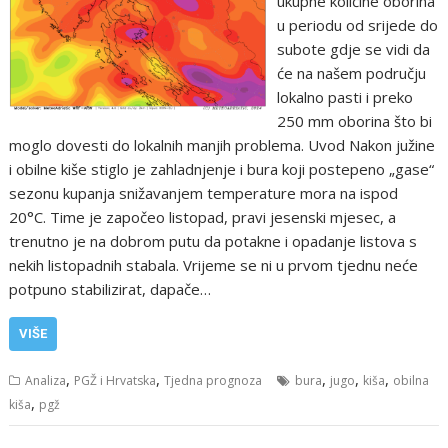
ukupne količine oborina
u periodu od srijede do
subote gdje se vidi da
će na našem području
lokalno pasti i preko
250 mm oborina što bi
moglo dovesti do lokalnih manjih problema. Uvod Nakon južine
i obilne kiše stiglo je zahladnjenje i bura koji postepeno „gase“
sezonu kupanja snižavanjem temperature mora na ispod
20°C. Time je započeo listopad, pravi jesenski mjesec, a
trenutno je na dobrom putu da potakne i opadanje listova s
nekih listopadnih stabala. Vrijeme se ni u prvom tjednu neće
potpuno stabilizirat, dapače…
VIŠE
,
,
,
,
,
Analiza
PGŽ i Hrvatska
Tjedna prognoza
bura
jugo
kiša
obilna
,
kiša
pgž