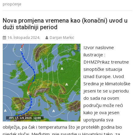
priopćenje
Nova promjena vremena kao (konačni) uvod u
duži stabilniji period
16. listopada 2024.
Darijan Markić
Izvor naslovne
ilustracije :
DHMZPrikaz trenutne
sinoptičke situacija
iznad Europe. Uvod
Sredina je klimatološke
jeseni te se u periodu
do sada na ovom
području može reći
kako je ova jesen
upotpunila sva
obilježja, pa čak i temperaturna što je proteklih godina bio
rijedak slučaj. Međutim, nije svugdje u Hrvatskoj tako, za