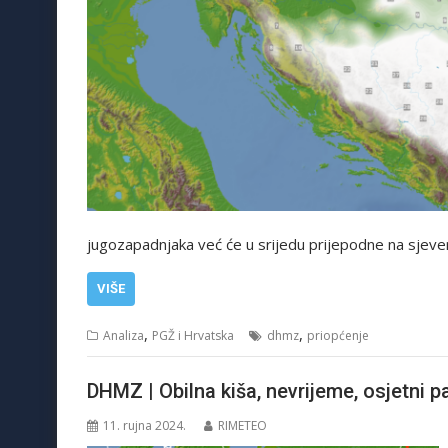
jugozapadnjaka već će u srijedu prijepodne na sjeve
VIŠE
,
,
Analiza
PGŽ i Hrvatska
dhmz
priopćenje
DHMZ | Obilna kiša, nevrijeme, osjetni 
11. rujna 2024.
RIMETEO