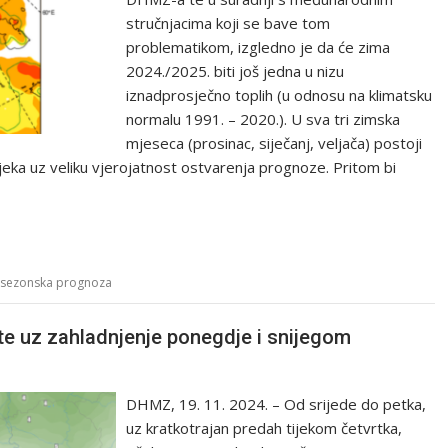
stručnjacima koji se bave tom
problematikom, izgledno je da će zima
2024./2025. biti još jedna u nizu
iznadprosječno toplih (u odnosu na klimatsku
normalu 1991. – 2020.). U sva tri zimska
mjeseca (prosinac, siječanj, veljača) postoji
eka uz veliku vjerojatnost ostvarenja prognoze. Pritom bi
sezonska prognoza
te uz zahladnjenje ponegdje i snijegom
DHMZ, 19. 11. 2024. – Od srijede do petka,
uz kratkotrajan predah tijekom četvrtka,