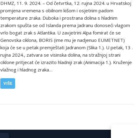
DHMZ, 11. 9. 2024. – Od četvrtka, 12. rujna 2024. u Hrvatskoj
promjena vremena s obilnom kišom i osjetnim padom
temperature zraka. Duboka i prostrana dolina s hladnim
zrakom spušta se od Islanda prema Jadranu donoseći vlagom
vrlo bogat zrak s Atlantika. U zavjetrini Alpa fomirat će se
Genovska ciklona, BORIS (ime mu je nadjenuo EUMETNET)
koja će se u petak premještati Jadranom (Slika 1.). U petak, 13 .
rujna 2024., zatvara se visinska dolina, na stražnjoj strani
ciklone pritjecat će izrazito hladniji zrak (Animacija 1.). Kruženje
vlažnog i hladnog zraka…
VIŠE