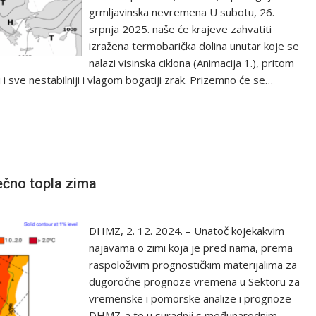
grmljavinska nevremena U subotu, 26.
srpnja 2025. naše će krajeve zahvatiti
izražena termobarička dolina unutar koje se
nalazi visinska ciklona (Animacija 1.), pritom
i sve nestabilniji i vlagom bogatiji zrak. Prizemno će se…
ečno topla zima
DHMZ, 2. 12. 2024. – Unatoč kojekakvim
najavama o zimi koja je pred nama, prema
raspoloživim prognostičkim materijalima za
dugoročne prognoze vremena u Sektoru za
vremenske i pomorske analize i prognoze
DHMZ-a te u suradnji s međunarodnim