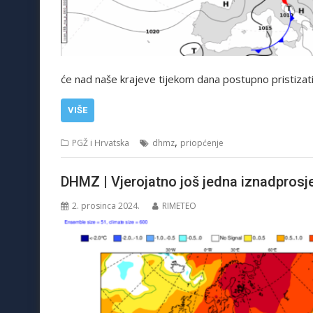
će nad naše krajeve tijekom dana postupno pristizati 
VIŠE
,
PGŽ i Hrvatska
dhmz
priopćenje
DHMZ | Vjerojatno još jedna iznadprosj
2. prosinca 2024.
RIMETEO