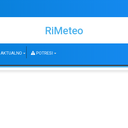
RiMeteo
AKTUALNO
POTRESI