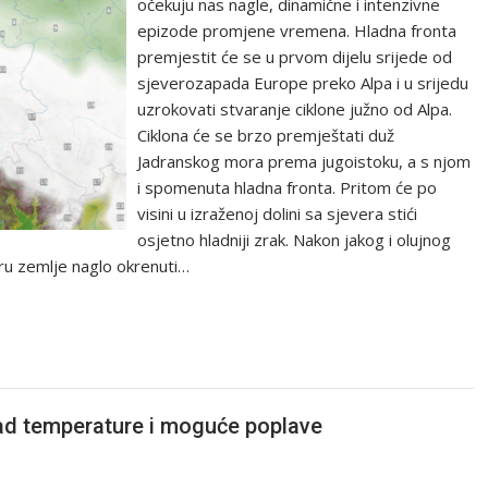
očekuju nas nagle, dinamične i intenzivne
epizode promjene vremena. Hladna fronta
premjestit će se u prvom dijelu srijede od
sjeverozapada Europe preko Alpa i u srijedu
uzrokovati stvaranje ciklone južno od Alpa.
Ciklona će se brzo premještati duž
Jadranskog mora prema jugoistoku, a s njom
i spomenuta hladna fronta. Pritom će po
visini u izraženoj dolini sa sjevera stići
osjetno hladniji zrak. Nakon jakog i olujnog
ru zemlje naglo okrenuti…
pad temperature i moguće poplave