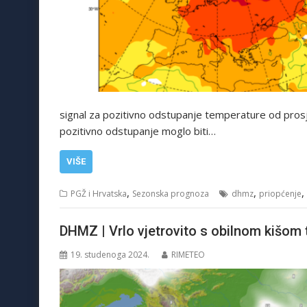
signal za pozitivno odstupanje temperature od prosj
pozitivno odstupanje moglo biti…
VIŠE
,
,
,
PGŽ i Hrvatska
Sezonska prognoza
dhmz
priopćenje
DHMZ | Vrlo vjetrovito s obilnom kišom 
19. studenoga 2024.
RIMETEO