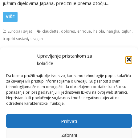
južnim dijelovima Japana, preciznije prema otočju…
VIŠE
,
,
,
,
,
,
Europa i svijet
claudette
dolores
enrique
halola
nangka
tajfun
,
tropski sustavi
uragan
Navigacija
Upravljanje pristankom za
Starije objave
objava
kolačiće
Da bismo pružili najbolje iskustvo, koristimo tehnologije poput kolačića
za čuvanje i/ili pristup informacijama o uređaju. Suglasnost s ovim
tehnologijama će nam omogućiti da obrađujemo podatke kao što su
ponašanje pri pregledavanju ili jedinstveni ID-ovi na ovoj web stranici.
Nepristanak ili povlačenje suglasnosti može negativno utjecati na
određene karakteristike i funkcije.
Email:
rimeteoATyahoo.com
Uvjeti korištenja
Prihvati
Politika privatnosti
Zabrani