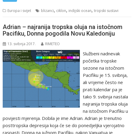
,
,
,
Europa i svijet
blizanci
ciklon
indijski ocean
tropski sustavi
Adrian – najranija tropska oluja na istočnom
Pacifiku, Donna pogodila Novu Kaledoniju
13. svibnja 2017.
RIMETEO
Službeni nadnevak
početka tropske
sezone na istočnom
Pacifiku je 15. svibnja,
ali vrijeme često ne
prati kalendar pa je
tako 9. svibnja nastala
najranija tropska oluja
na istočnom Pacifiku u
povijesti mjerenja. Dobila je ime Adrian. Adrian je trenutno
posttropska depresija koja će se do ponedjeljka vjerojatno
raspasti. Donna na južnom Pacifiku, nakon Vanuatua je