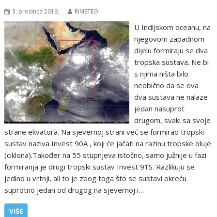
3. prosinca 2019.
RIMETEO
U Indijskom oceanu, na
njegovom zapadnom
dijelu formiraju se dva
tropska sustava. Ne bi
s njima ništa bilo
neobično da se ova
dva sustava ne nalaze
jedan nasuprot
drugom, svaki sa svoje
strane ekvatora. Na sjevernoj strani već se formirao tropski
sustav naziva Invest 90A , koji će jačati na razinu tropske oluje
(ciklona).Također na 55 stupnjeva istočno, samo južnije u fazi
formiranja je drugi tropski sustav Invest 91S. Razlikuju se
jedino u vrtnji, ali to je zbog toga što se sustavi okreću
suprotno jedan od drugog na sjevernoj i…
VIŠE