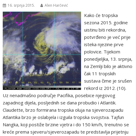
16. srpnja 2015.
Alen Harčević
Kako će tropska
sezona 2015. godine
uistinu biti rekordna,
potvrđeno je već prije
isteka njezine prve
polovice. Tijekom
ponedjeljka, 13. srpnja,
na Zemlji bilo je aktivno
čak 11 tropskih
sustava čime je srušen
rekord iz 2012. (10).
Uz nenadmašno područje Pacifika, posebice njegovog
zapadnog dijela, posljednih se dana probudio i Atlantik.
Claudette, brzo formirana tropska oluja na sjeverozapadu
Atlantika brzo je oslabjela i izguila tropska svojstva. Tajfun
Nangka, koji postiže brzine vjetra i do 150 km/h, trenutno se
kreće prema sjeveru/sjeverozapadu te predstavlja prijetnju