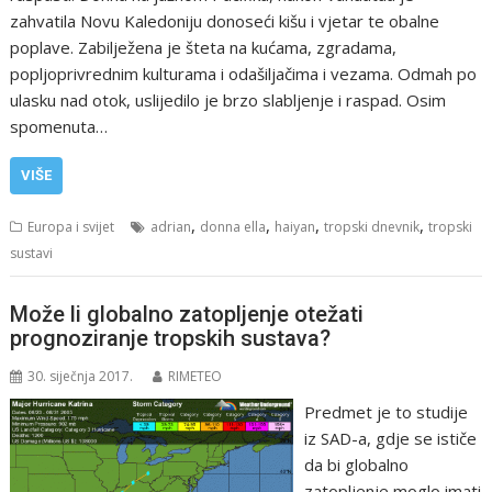
zahvatila Novu Kaledoniju donoseći kišu i vjetar te obalne
poplave. Zabilježena je šteta na kućama, zgradama,
popljoprivrednim kulturama i odašiljačima i vezama. Odmah po
ulasku nad otok, uslijedilo je brzo slabljenje i raspad. Osim
spomenuta…
VIŠE
,
,
,
,
Europa i svijet
adrian
donna ella
haiyan
tropski dnevnik
tropski
sustavi
Može li globalno zatopljenje otežati
prognoziranje tropskih sustava?
30. siječnja 2017.
RIMETEO
Predmet je to studije
iz SAD-a, gdje se ističe
da bi globalno
zatopljenje moglo imati