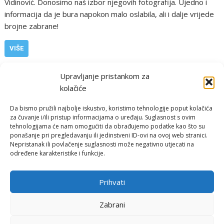
Vidinović. Donosimo naš izbor njegovih fotografija. Ujedno i
informacija da je bura napokon malo oslabila, ali i dalje vrijede
brojne zabrane!
VIŠE
,
,
,
,
PGŽ i Hrvatska
bura
foto
opatija
rijeka
željko vidinović
Upravljanje pristankom za
kolačiće
Da bismo pružili najbolje iskustvo, koristimo tehnologije poput kolačića
za čuvanje i/ili pristup informacijama o uređaju. Suglasnost s ovim
tehnologijama će nam omogućiti da obrađujemo podatke kao što su
ponašanje pri pregledavanju ili jedinstveni ID-ovi na ovoj web stranici.
Nepristanak ili povlačenje suglasnosti može negativno utjecati na
određene karakteristike i funkcije.
Email:
rimeteoATyahoo.com
Uvjeti korištenja
Prihvati
Politika privatnosti
Zabrani