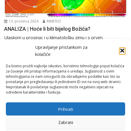
13. prosinca 2024.
RIMETEO
ANALIZA | Hoće li biti bijelog Božića?
Ulaskom u prosinac i u klimatološku zimu i s prvim
emitiranjima filmskog maratona “Sam u kući”...
Upravljanje pristankom za
Analiza
PGŽ i Hrvatska
Tjedna prognoza
kolačiće
Da bismo pružili najbolje iskustvo, koristimo tehnologije poput kolačića
za čuvanje i/ili pristup informacijama o uređaju. Suglasnost s ovim
tehnologijama će nam omogućiti da obrađujemo podatke kao što su
ponašanje pri pregledavanju ili jedinstveni ID-ovi na ovoj web stranici.
Nepristanak ili povlačenje suglasnosti može negativno utjecati na
određene karakteristike i funkcije.
Email:
rimeteoATyahoo.com
Uvjeti korištenja
Prihvati
Politika privatnosti
Zabrani