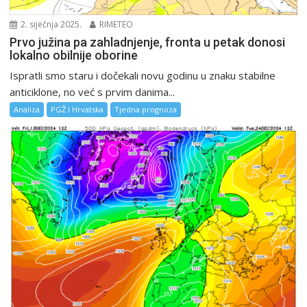
2. siječnja 2025.
RIMETEO
Prvo južina pa zahladnjenje, fronta u petak donosi
lokalno obilnije oborine
Ispratli smo staru i dočekali novu godinu u znaku stabilne
anticiklone, no već s prvim danima...
Analiza
PGŽ i Hrvatska
Tjedna prognoza