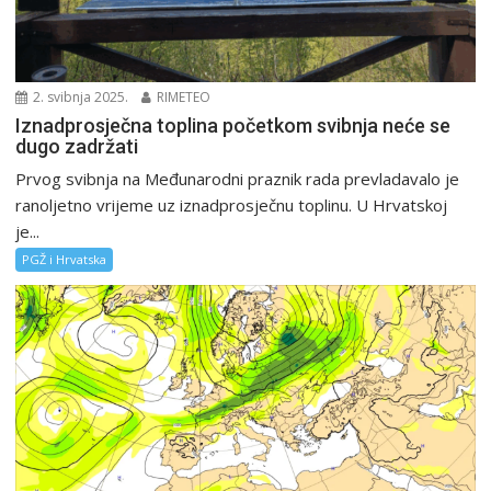
2. svibnja 2025.
RIMETEO
Iznadprosječna toplina početkom svibnja neće se
dugo zadržati
Prvog svibnja na Međunarodni praznik rada prevladavalo je
ranoljetno vrijeme uz iznadprosječnu toplinu. U Hrvatskoj
je...
PGŽ i Hrvatska