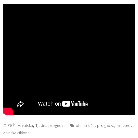
,
,
,
,
PGŽ i Hrvatska
Tjedna prognoza
obilna kiša
prognoza
rimeteo
visinska ciklona