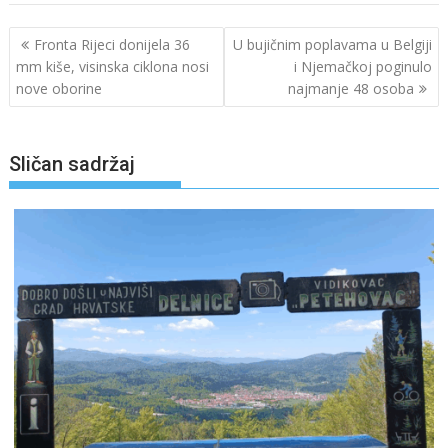
Navigacija
Fronta Rijeci donijela 36
U bujičnim poplavama u Belgiji
objava
mm kiše, visinska ciklona nosi
i Njemačkoj poginulo
nove oborine
najmanje 48 osoba
Sličan sadržaj