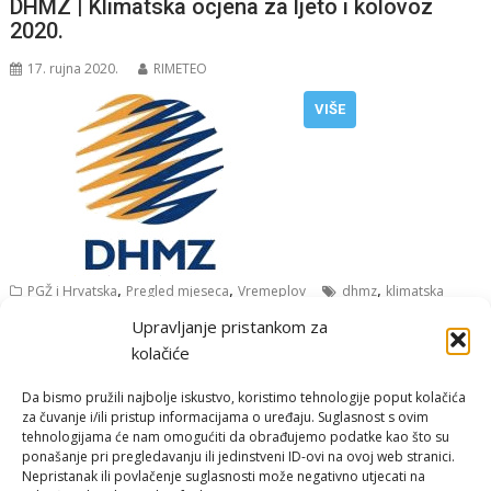
DHMZ | Klimatska ocjena za ljeto i kolovoz
2020.
17. rujna 2020.
RIMETEO
VIŠE
,
,
,
PGŽ i Hrvatska
Pregled mjeseca
Vremeplov
dhmz
klimatska
ocjena
Upravljanje pristankom za
kolačiće
Da bismo pružili najbolje iskustvo, koristimo tehnologije poput kolačića
za čuvanje i/ili pristup informacijama o uređaju. Suglasnost s ovim
tehnologijama će nam omogućiti da obrađujemo podatke kao što su
ponašanje pri pregledavanju ili jedinstveni ID-ovi na ovoj web stranici.
Nepristanak ili povlačenje suglasnosti može negativno utjecati na