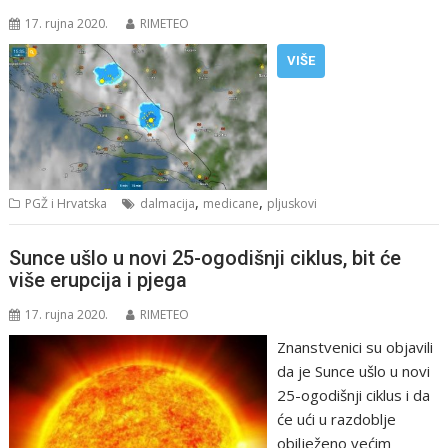
17. rujna 2020.
RIMETEO
VIŠE
,
,
PGŽ i Hrvatska
dalmacija
medicane
pljuskovi
Sunce ušlo u novi 25-ogodišnji ciklus, bit će
više erupcija i pjega
17. rujna 2020.
RIMETEO
Znanstvenici su objavili
da je Sunce ušlo u novi
25-ogodišnji ciklus i da
će ući u razdoblje
obilježeno većim