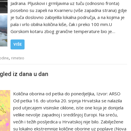
Jadrana. Pljuskovi i grmljavina uz tuču (odnosno fronta)
posebno su zapeli na Kvarneru (više zapadna strana) gdje
je tuča doslovno zabijelila lokalna područja, a na kojima je
pala i vrlo obilna količina kiše, čak i preko 100 mm.U
Gorskom kotaru zbog granične temperature bio je…
VIŠE
,
odine
rimeteo
led iz dana u dan
Količina oborina od petka do ponedjeljka, Izvor: ARSO
Od petka 16. do utorka 20. srpnja Hrvatska se nalazila
pod utjecajem visinske ciklone, iste one koja je donijela
velike nevolje zapadnoj i središnjoj Europi. Na sreću,
većih i težih posljedica u Hrvatskoj nije bilo. Zabilježene
su lokalno ekstremnije količine oborine uz poplave (Nova