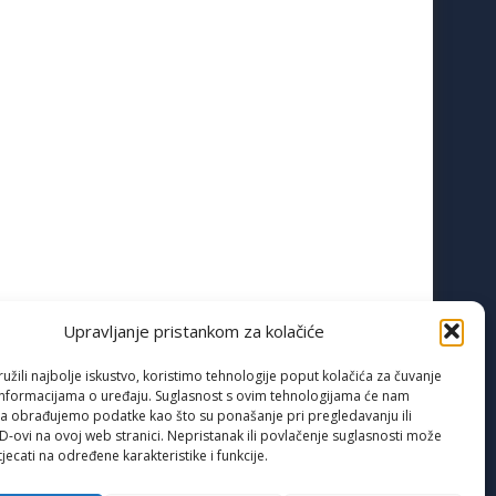
Upravljanje pristankom za kolačiće
žili najbolje iskustvo, koristimo tehnologije poput kolačića za čuvanje
up informacijama o uređaju. Suglasnost s ovim tehnologijama će nam
a obrađujemo podatke kao što su ponašanje pri pregledavanju ili
ID-ovi na ovoj web stranici. Nepristanak ili povlačenje suglasnosti može
jecati na određene karakteristike i funkcije.