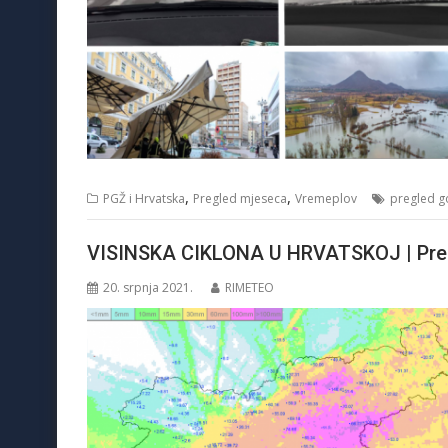
,
,
PGŽ i Hrvatska
Pregled mjeseca
Vremeplov
pregled g
VISINSKA CIKLONA U HRVATSKOJ | Preg
20. srpnja 2021.
RIMETEO