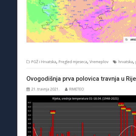
,
,
,
PGŽ i Hrvatska
Pregled mjeseca
Vremeplov
hrvatska
Ovogodišnja prva polovica travnja u Rijec
21. travnja 2021.
RIMETEO