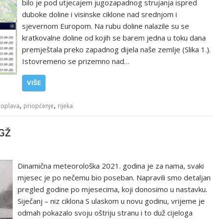
bilo je pod utjecajem jugozapadnog strujanja ispred
duboke doline i visinske ciklone nad srednjom i
sjevernom Europom. Na rubu doline nalazile su se
kratkovalne doline od kojih se barem jedna u toku dana
premještala preko zapadnog dijela naše zemlje (Slika 1.).
Istovremeno se prizemno nad…
VIŠE
,
,
oplava
priopćenje
rijeka
PGŽ
Dinamična meteorološka 2021. godina je za nama, svaki
mjesec je po nečemu bio poseban. Napravili smo detaljan
pregled godine po mjesecima, koji donosimo u nastavku.
Siječanj – niz ciklona S ulaskom u novu godinu, vrijeme je
odmah pokazalo svoju oštriju stranu i to duž cijeloga