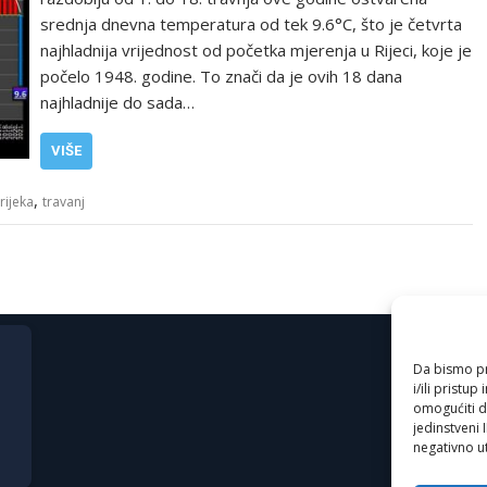
srednja dnevna temperatura od tek 9.6°C, što je četvrta
najhladnija vrijednost od početka mjerenja u Rijeci, koje je
počelo 1948. godine. To znači da je ovih 18 dana
najhladnije do sada…
VIŠE
,
rijeka
travanj
Da bismo pru
i/ili prist
omogućiti d
jedinstveni 
negativno ut