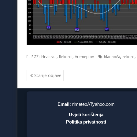
,
,
,
,
PGŽ i Hrvatska
Rekordi
Vremeplov
hladnoća
rekord
Navigacija
Starije objave
objava
Email:
rimeteoATyahoo.com
Uvjeti korištenja
Politika privatnosti