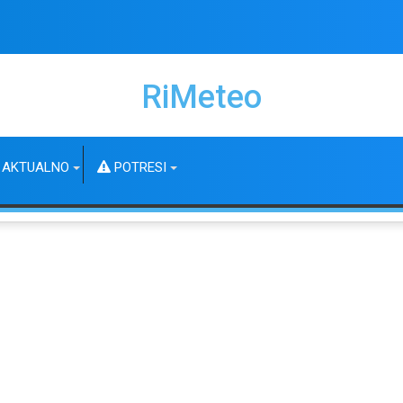
RiMeteo
AKTUALNO
POTRESI