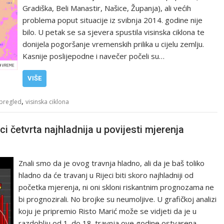
Gradiška, Beli Manastir, Našice, Županja), ali većih
problema poput situacije iz svibnja 2014. godine nije
bilo. U petak se sa sjevera spustila visinska ciklona te
donijela pogoršanje vremenskih prilika u cijelu zemlju.
Kasnije poslijepodne i navečer počeli su…
VIŠE
,
pregled
visinska ciklona
i četvrta najhladnija u povijesti mjerenja
Znali smo da je ovog travnja hladno, ali da je baš toliko
hladno da će travanj u Rijeci biti skoro najhladniji od
početka mjerenja, ni oni skloni riskantnim prognozama ne
bi prognozirali. No brojke su neumoljive. U grafičkoj analizi
koju je pripremio Risto Marić može se vidjeti da je u
razdoblju od 1. do 18. travnja ove godine ostvarena