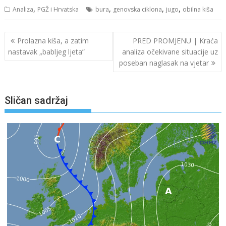
,
,
,
,
Analiza
PGŽ i Hrvatska
bura
genovska ciklona
jugo
obilna kiša
Navigacija
Prolazna kiša, a zatim
PRED PROMJENU | Kraća
objava
nastavak „babljeg ljeta”
analiza očekivane situacije uz
poseban naglasak na vjetar
Sličan sadržaj