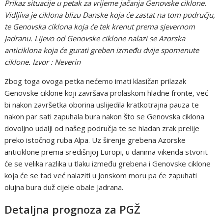
Prikaz situacije u petak za vrijeme jačanja Genovske ciklone.
Vidljiva je ciklona blizu Danske koja će zastat na tom području,
te Genovska ciklona koja će tek krenut prema sjevernom
Jadranu.
Lijevo od Genovske ciklone nalazi se Azorska
anticiklona koja će gurati greben između dvije spomenute
ciklone. Izvor : Neverin
Zbog toga ovoga petka nećemo imati klasičan prilazak
Genovske ciklone koji završava prolaskom hladne fronte, već
bi nakon završetka oborina uslijedila kratkotrajna pauza te
nakon par sati zapuhala bura nakon što se Genovska ciklona
dovoljno udalji od našeg područja te se hladan zrak prelije
preko istočnog ruba Alpa. Uz širenje grebena Azorske
anticiklone prema središnjoj Europi, u danima vikenda stvorit
će se velika razlika u tlaku između grebena i Genovske ciklone
koja će se tad već nalaziti u Jonskom moru pa će zapuhati
olujna bura duž cijele obale Jadrana.
Detaljna prognoza za PGŽ