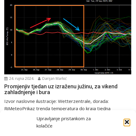
24. rujna 2024.
Darijan Markić
Promjenjiv tjedan uz izraženu južinu, za vikend
zahladnjenje i bura
Izvor naslovne ilustracije: Wetterzentrale, dorada:
RiMeteoPrikaz trenda temperatura do kraja tjedna
(narančasti okvir). Vidljivo je zatopljenje...
Upravljanje pristankom za
Analiza
PGŽ i Hrvatska
Tjedna prognoza
kolačiće