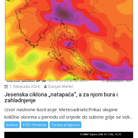
1. listopada 2024.
Darijan Markić
Jesenska ciklona „natapača“, a za njom bura i
zahladnjenje
Izvor naslovne ilustracije: MeteoadriaticPrikaz ukupne
količine oborina u periodu od srijede do subote gdje se vidi...
Analiza
PGŽ i Hrvatska
Tjedna prognoza