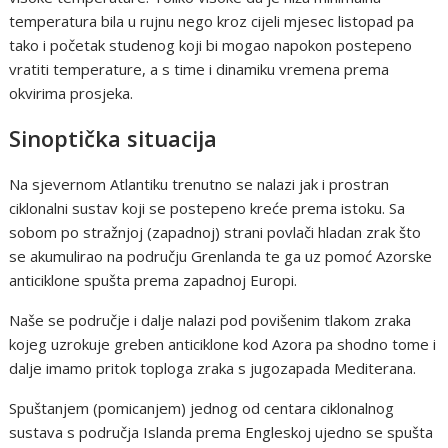
temperatura bila u rujnu nego kroz cijeli mjesec listopad pa
tako i početak studenog koji bi mogao napokon postepeno
vratiti temperature, a s time i dinamiku vremena prema
okvirima prosjeka.
Sinoptička situacija
Na sjevernom Atlantiku trenutno se nalazi jak i prostran
ciklonalni sustav koji se postepeno kreće prema istoku. Sa
sobom po stražnjoj (zapadnoj) strani povlači hladan zrak što
se akumulirao na području Grenlanda te ga uz pomoć Azorske
anticiklone spušta prema zapadnoj Europi.
Naše se područje i dalje nalazi pod povišenim tlakom zraka
kojeg uzrokuje greben anticiklone kod Azora pa shodno tome i
dalje imamo pritok toploga zraka s jugozapada Mediterana.
Spuštanjem (pomicanjem) jednog od centara ciklonalnog
sustava s područja Islanda prema Engleskoj ujedno se spušta