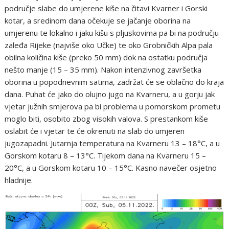
područje slabe do umjerene kiše na čitavi Kvarner i Gorski
kotar, a sredinom dana očekuje se jačanje oborina na
umjerenu te lokalno i jaku kišu s pljuskovima pa bi na području
zaleđa Rijeke (najviše oko Učke) te oko Grobničkih Alpa pala
obilna količina kiše (preko 50 mm) dok na ostatku područja
nešto manje (15 – 35 mm). Nakon intenzivnog završetka
oborina u popodnevnim satima, zadržat će se oblačno do kraja
dana. Puhat će jako do olujno jugo na Kvarneru, a u gorju jak
vjetar južnih smjerova pa bi problema u pomorskom prometu
moglo biti, osobito zbog visokih valova. S prestankom kiše
oslabit će i vjetar te će okrenuti na slab do umjeren
jugozapadni. Jutarnja temperatura na Kvarneru 13 – 18°C, a u
Gorskom kotaru 8 – 13°C. Tijekom dana na Kvarneru 15 –
20°C, a u Gorskom kotaru 10 – 15°C. Kasno navečer osjetno
hladnije.