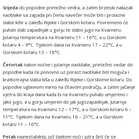
Srijeda
do popodne pretežno vedra, a zatim brzinski nailazak
naoblake sa zapada pri čemu navečer može biti i prolazne
slabe kiše u zaleđu Rijeke i Gorskom kotaru. Povremeno će
puhati slab zapadnjak u gorju te slabo jugo na Kvarneru.
Jutarnja temperatura na Kvarneru 11 – 16°C, a u Gorskom
kotaru 4 – 9°C. Tijekom dana na Kvarneru 17 – 22°C, a u
Gorskom kotaru 13 – 18°C.
Četvrtak
nakon noćne i jutarnje naoblake, pretežno vedar do
popodne kada će ponovno uz porast naoblake biti moguća i
kratkotrajna slaba kiša u zaleđu Rijeke i Gorskome kotaru. Do
popodne uglavnom mirno na čitavom području, a zatim jačanje
vjetra do kraja dana kada bi na Kvarneru puhalo umjereno i
jako jugo, a u gorju umjeren do jak jugozapadnjak. Jutarnja
temperatura na Kvarneru 12 – 17°C, a u Gorskom kotaru 6 –
11°C. Tijekom dana na Kvarneru 16 – 21°C, a u Gorskom
kotaru 11 – 16°C.
Petak
najnestabilniji, još tijekom noći i jutra širit će se