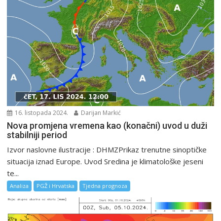
16. listopada 2024.
Darijan Markić
Nova promjena vremena kao (konačni) uvod u duži
stabilniji period
Izvor naslovne ilustracije : DHMZPrikaz trenutne sinoptičke
situacija iznad Europe. Uvod Sredina je klimatološke jeseni
te...
Analiza
PGŽ i Hrvatska
Tjedna prognoza