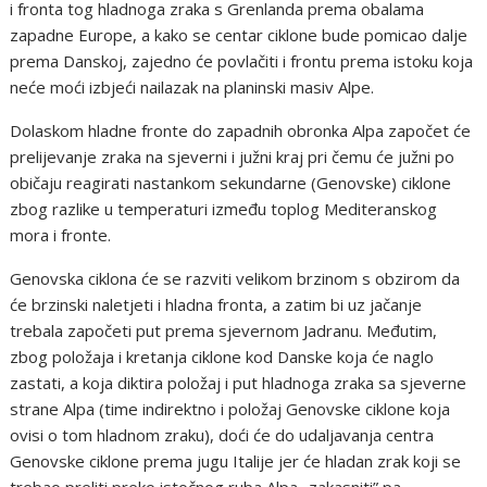
i fronta tog hladnoga zraka s Grenlanda prema obalama
zapadne Europe, a kako se centar ciklone bude pomicao dalje
prema Danskoj, zajedno će povlačiti i frontu prema istoku koja
neće moći izbjeći nailazak na planinski masiv Alpe.
Dolaskom hladne fronte do zapadnih obronka Alpa započet će
prelijevanje zraka na sjeverni i južni kraj pri čemu će južni po
običaju reagirati nastankom sekundarne (Genovske) ciklone
zbog razlike u temperaturi između toplog Mediteranskog
mora i fronte.
Genovska ciklona će se razviti velikom brzinom s obzirom da
će brzinski naletjeti i hladna fronta, a zatim bi uz jačanje
trebala započeti put prema sjevernom Jadranu. Međutim,
zbog položaja i kretanja ciklone kod Danske koja će naglo
zastati, a koja diktira položaj i put hladnoga zraka sa sjeverne
strane Alpa (time indirektno i položaj Genovske ciklone koja
ovisi o tom hladnom zraku), doći će do udaljavanja centra
Genovske ciklone prema jugu Italije jer će hladan zrak koji se