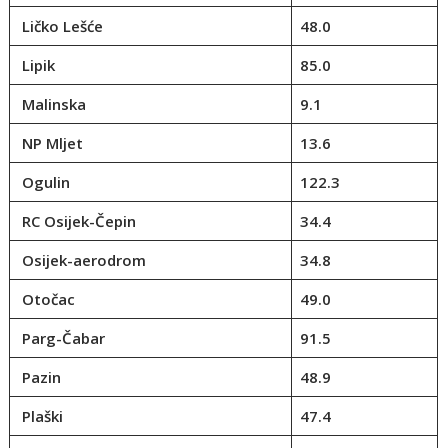
Ličko Lešće
48.0
Lipik
85.0
Malinska
9.1
NP Mljet
13.6
Ogulin
122.3
RC Osijek-Čepin
34.4
Osijek-aerodrom
34.8
Otočac
49.0
Parg-Čabar
91.5
Pazin
48.9
Plaški
47.4