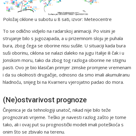
Položaj ciklone u subotu u 8 sati, izvor: Meteocentre
To se odlično vidjelo na radarskoj animaciji. Po visini je
strujanje bilo s jugozapada, a u prizemnom sloju je puhala
bura, zbog čega se oborine nisu sušile. U situaciji kada bura
suši oborinu, ciklona se nalazi daleko na jugu Italije ili čak i u
Jonskom moru, tako da zbog tog razloga oborine ne stiignu
pasti. Ovo je bio klasičan primjer zimske promjene vremenam
i da su okolnosti drugačije, odnosno da smo imali akumuliranu
hladnoću, snijeg bi na Kvarneru vjerojatno padao do mora.
(Ne)ostvarivost prognoze
Činjenica je da tehnologiji unatoč, nikad nije bilo teže
prognozirati vrijeme. Teško je navesti razlog zašto je tome
tako, ali i ovaj put su prognostički modeli imali poteškoća s
onim što se zbivalo na terenu.