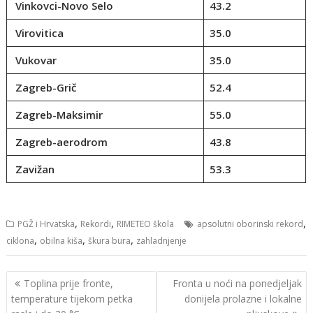
Vinkovci-Novo Selo
43.2
Virovitica
35.0
Vukovar
35.0
Zagreb-Grič
52.4
Zagreb-Maksimir
55.0
Zagreb-aerodrom
43.8
Zavižan
53.3
,
,
,
PGŽ i Hrvatska
Rekordi
RIMETEO škola
apsolutni oborinski rekord
,
,
,
ciklona
obilna kiša
škura bura
zahladnjenje
Navigacija
Toplina prije fronte,
Fronta u noći na ponedjeljak
objava
temperature tijekom petka
donijela prolazne i lokalne