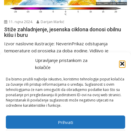
11. rujna 2024.
Darijan Markić
Stiže zahladnjenje, jesenska ciklona donosi obilnu
kišu i buru
Izvor naslovne ilustracije: NeverinPrikaz odstupanja
temperature od prosjeka za doba godine. Vidljivo je
značajno zahladnjenje ispod...
Upravljanje pristankom za
Analiza
PGŽ i Hrvatska
Tjedna prognoza
kolačiće
Da bismo pružili najbolje iskustvo, koristimo tehnologije poput kolačića
za čuvanje i/ili pristup informacijama o uređaju. Suglasnost s ovim
tehnologijama će nam omogućiti da obrađujemo podatke kao što su
ponašanje pri pregledavanju ili jedinstveni ID-ovi na ovoj web stranici.
Nepristanak ili povlačenje suglasnosti može negativno utjecati na
određene karakteristike i funkcije.
Email:
rimeteoATyahoo.com
Uvjeti korištenja
Prihvati
Politika privatnosti