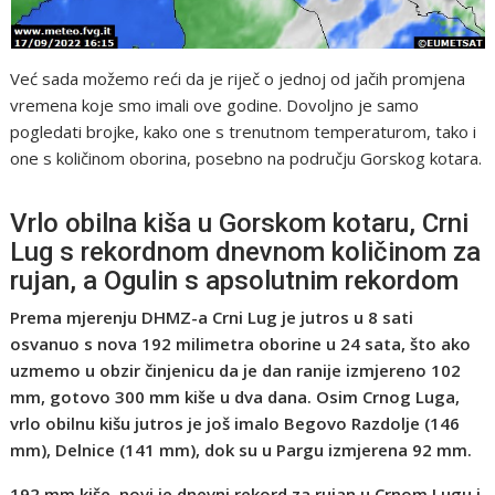
Već sada možemo reći da je riječ o jednoj od jačih promjena
vremena koje smo imali ove godine. Dovoljno je samo
pogledati brojke, kako one s trenutnom temperaturom, tako i
one s količinom oborina, posebno na području Gorskog kotara.
Vrlo obilna kiša u Gorskom kotaru, Crni
Lug s rekordnom dnevnom količinom za
rujan, a Ogulin s apsolutnim rekordom
Prema mjerenju DHMZ-a Crni Lug je jutros u 8 sati
osvanuo s nova 192 milimetra oborine u 24 sata, što ako
uzmemo u obzir činjenicu da je dan ranije izmjereno 102
mm, gotovo 300 mm kiše u dva dana. Osim Crnog Luga,
vrlo obilnu kišu jutros je još imalo Begovo Razdolje (146
mm), Delnice (141 mm), dok su u Pargu izmjerena 92 mm.
192 mm kiše, novi je dnevni rekord za rujan u Crnom Lugu i