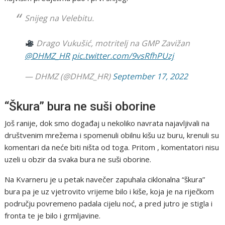
Snijeg na Velebitu.
Drago Vukušić, motritelj na GMP Zavižan
@DHMZ_HR
pic.twitter.com/9vsRfhPUzj
— DHMZ (@DHMZ_HR)
September 17, 2022
“Škura” bura ne suši oborine
Još ranije, dok smo događaj u nekoliko navrata najavljivali na
društvenim mrežema i spomenuli obilnu kišu uz buru, krenuli su
komentari da neće biti ništa od toga. Pritom , komentatori nisu
uzeli u obzir da svaka bura ne suši oborine.
Na Kvarneru je u petak navečer zapuhala ciklonalna “škura”
bura pa je uz vjetrovito vrijeme bilo i kiše, koja je na riječkom
području povremeno padala cijelu noć, a pred jutro je stigla i
fronta te je bilo i grmljavine.