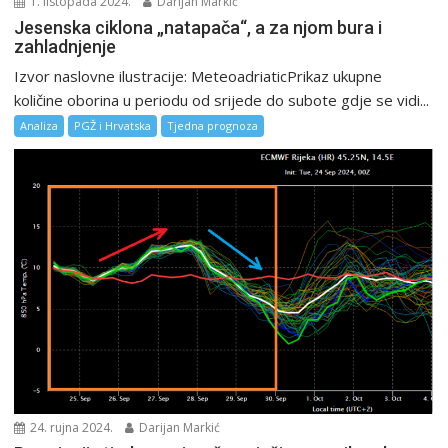
1. listopada 2024.
Darijan Markić
Jesenska ciklona „natapača“, a za njom bura i
zahladnjenje
Izvor naslovne ilustracije: MeteoadriaticPrikaz ukupne
količine oborina u periodu od srijede do subote gdje se vidi...
Analiza
PGŽ i Hrvatska
Tjedna prognoza
24. rujna 2024.
Darijan Markić