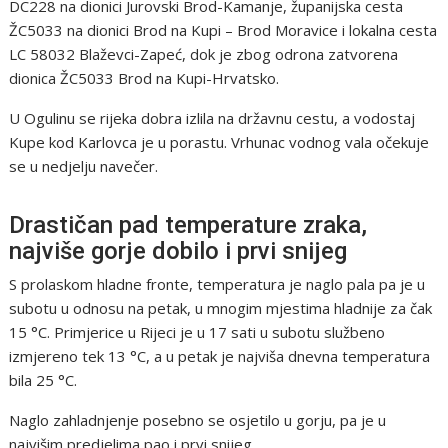
DC228 na dionici Jurovski Brod-Kamanje, županijska cesta
ŽC5033 na dionici Brod na Kupi – Brod Moravice i lokalna cesta
LC 58032 Blaževci-Zapeć, dok je zbog odrona zatvorena
dionica ŽC5033 Brod na Kupi-Hrvatsko.
U Ogulinu se rijeka dobra izlila na državnu cestu, a vodostaj
Kupe kod Karlovca je u porastu. Vrhunac vodnog vala očekuje
se u nedjelju navečer.
Drastičan pad temperature zraka,
najviše gorje dobilo i prvi snijeg
S prolaskom hladne fronte, temperatura je naglo pala pa je u
subotu u odnosu na petak, u mnogim mjestima hladnije za čak
15 °C. Primjerice u Rijeci je u 17 sati u subotu službeno
izmjereno tek 13 °C, a u petak je najviša dnevna temperatura
bila 25 °C.
Naglo zahladnjenje posebno se osjetilo u gorju, pa je u
najvišim predjelima pao i prvi snijeg.