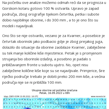
Na početku ove analize možemo odmah reći da se prognoza u
Gorskom kotaru gotovo 100 % ostvarila. Upravo je zapad
područja, zbog orografije tijekom četvrtka, petka i subote
dobio najobilnije oborine, i do 300 mm , a to je ono što su
modeli i najavljivali.
Ono što se nije ostvarilo, vezano je za Kvarner, a posebice je
četvrtak oborinski jako podbacio gdje je zbog prejakog juga,
dolazilo do situacije da oborine zaobilaze Kvarner, zabilježene
su tek manje količine kiše mjestimice. Petak je s promjenom
strujanja bio oborinski izdašnji, a posebno je padalo s
približavanjem fronte u subotu ujutro. No, opet nisu
zabilježene količine kiše koje su se najavljivale. Primjerice, šire
riječko područje trebalo je dobiti preko 200 mm kiše, a većina
područja nije se ni približila 100 mm.