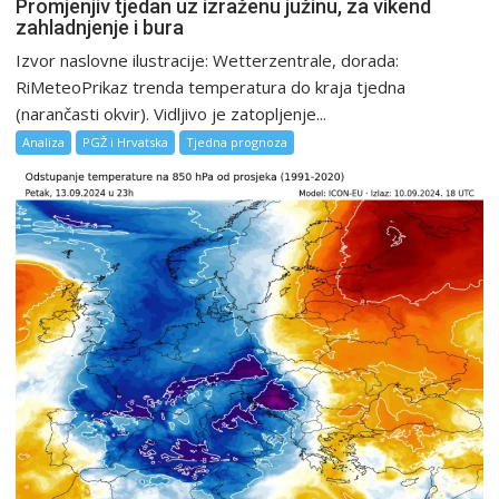
Promjenjiv tjedan uz izraženu južinu, za vikend
zahladnjenje i bura
Izvor naslovne ilustracije: Wetterzentrale, dorada:
RiMeteoPrikaz trenda temperatura do kraja tjedna
(narančasti okvir). Vidljivo je zatopljenje...
Analiza
PGŽ i Hrvatska
Tjedna prognoza