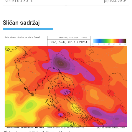
rasle i do 30 °C
pljuskove
Sličan sadržaj