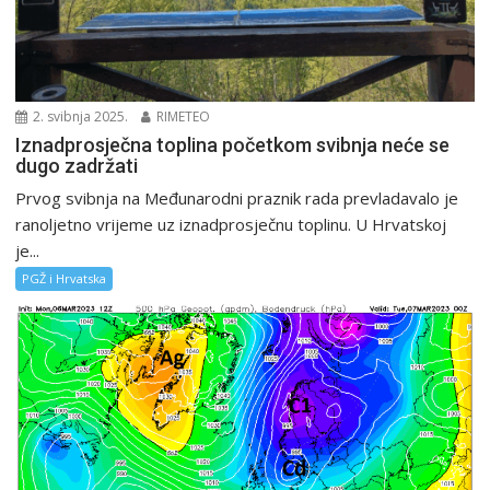
2. svibnja 2025.
RIMETEO
Iznadprosječna toplina početkom svibnja neće se
dugo zadržati
Prvog svibnja na Međunarodni praznik rada prevladavalo je
ranoljetno vrijeme uz iznadprosječnu toplinu. U Hrvatskoj
je...
PGŽ i Hrvatska