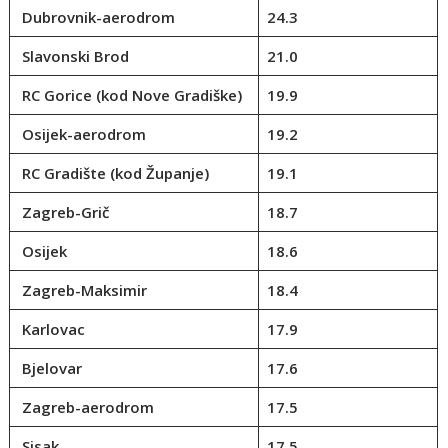
Dubrovnik-aerodrom
24.3
Slavonski Brod
21.0
RC Gorice (kod Nove Gradiške)
19.9
Osijek-aerodrom
19.2
RC Gradište (kod Županje)
19.1
Zagreb-Grič
18.7
Osijek
18.6
Zagreb-Maksimir
18.4
Karlovac
17.9
Bjelovar
17.6
Zagreb-aerodrom
17.5
Sisak
17.5