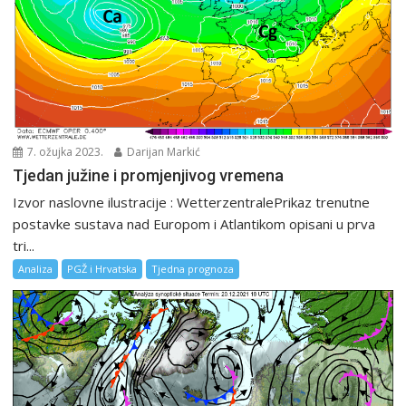
7. ožujka 2023.
Darijan Markić
Tjedan južine i promjenjivog vremena
Izvor naslovne ilustracije : WetterzentralePrikaz trenutne
postavke sustava nad Europom i Atlantikom opisani u prva
tri...
Analiza
PGŽ i Hrvatska
Tjedna prognoza