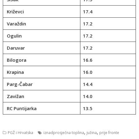
Križevci
17.4
Varaždin
17.2
Ogulin
17.2
Daruvar
17.2
Bilogora
16.6
Krapina
16.0
Parg-Čabar
14.4
Zavižan
14.0
RC Puntijarka
13.5
,
,
PGŽ i Hrvatska
iznadprosječna toplina
južina
prije fronte