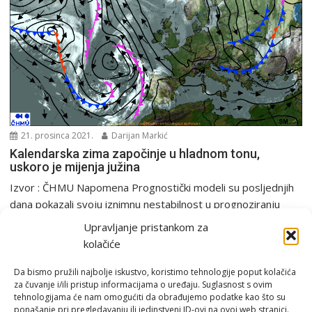
21. prosinca 2021.
Darijan Markić
Kalendarska zima započinje u hladnom tonu,
uskoro je mijenja južina
Izvor : ČHMU Napomena Prognostički modeli su posljednjih
dana pokazali svoju iznimnu nestabilnost u prognoziranju
vremena...
Upravljanje pristankom za
PGŽ i Hrvatska
Prognostički modeli
Tjedna prognoza
kolačiće
Da bismo pružili najbolje iskustvo, koristimo tehnologije poput kolačića
za čuvanje i/ili pristup informacijama o uređaju. Suglasnost s ovim
tehnologijama će nam omogućiti da obrađujemo podatke kao što su
ponašanje pri pregledavanju ili jedinstveni ID-ovi na ovoj web stranici.