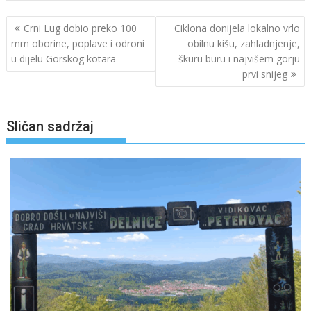
Navigacija
Crni Lug dobio preko 100
Ciklona donijela lokalno vrlo
objava
mm oborine, poplave i odroni
obilnu kišu, zahladnjenje,
u dijelu Gorskog kotara
škuru buru i najvišem gorju
prvi snijeg
Sličan sadržaj