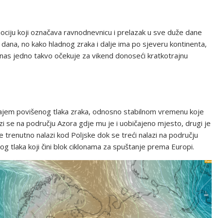
nociju koji označava ravnodnevnicu i prelazak u sve duže dane
h dana, no kako hladnog zraka i dalje ima po sjeveru kontinenta,
 nas jedno takvo očekuje za vikend donoseći kratkotrajnu
ecajem povišenog tlaka zraka, odnosno stabilnom vremenu koje
azi se na području Azora gdje mu je i uobičajeno mjesto, drugi je
trenutno nalazi kod Poljske dok se treći nalazi na području
kog tlaka koji čini blok ciklonama za spuštanje prema Europi.