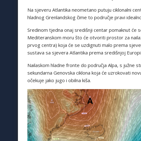
Na sjeveru Atlantika neometano putuju ciklonalni centr
hladnog Grenlandskog čime to područje pravi idealno
Sredinom tjedna onaj središnji centar pomaknut će s
Mediteranskom moru što će otvoriti prostor za naila
prvog centra) koja će se uzdignuti malo prema sjev
sustava sa sjevera Atlantika prema središnjoj Europi
Nailaskom hladne fronte do područja Alpa, s južne str
sekundarna Genovska ciklona koja će uzrokovati novu
očekuje jako jugo i obilna kiša.