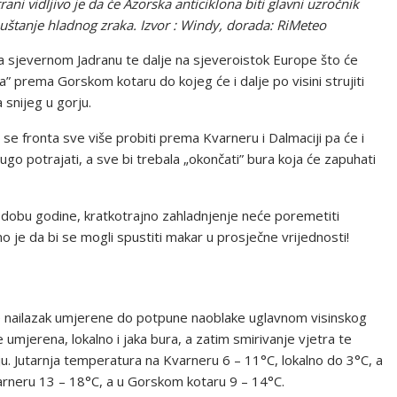
ani vidljivo je da će Azorska anticiklona biti glavni uzročnik
štanje hladnog zraka. Izvor : Windy, dorada: RiMeteo
a sjevernom Jadranu te dalje na sjeveroistok Europe što će
” prema Gorskom kotaru do kojeg će i dalje po visini strujiti
 snijeg u gorju.
e fronta sve više probiti prema Kvarneru i Dalmaciji pa će i
go potrajati, a sve bi trebala „okončati” bura koja će zapuhati
liči dobu godine, kratkotrajno zahladnjenje neće poremetiti
o je da bi se mogli spustiti makar u prosječne vrijednosti!
nailazak umjerene do potpune naoblake uglavnom visinskog
 umjerena, lokalno i jaka bura, a zatim smirivanje vjetra te
u. Jutarnja temperatura na Kvarneru 6 – 11°C, lokalno do 3°C, a
rneru 13 – 18°C, a u Gorskom kotaru 9 – 14°C.