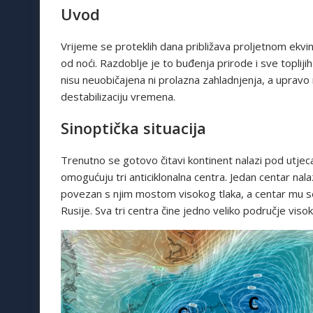
Uvod
Vrijeme se proteklih dana približava proljetnom ekvi
od noći. Razdoblje je to buđenja prirode i sve topliji
nisu neuobičajena ni prolazna zahladnjenja, a upravo
destabilizaciju vremena.
Sinoptička situacija
Trenutno se gotovo čitavi kontinent nalazi pod utj
omogućuju tri anticiklonalna centra. Jedan centar nal
povezan s njim mostom visokog tlaka, a centar mu se 
Rusije. Sva tri centra čine jedno veliko područje viso