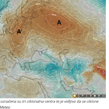
značena su tri ciklonalna centra te je vidljivo da se ciklone
RiMeteo