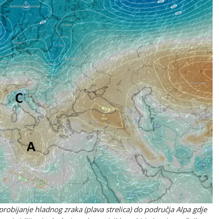
probijanje hladnog zraka (plava strelica) do područja Alpa gdje