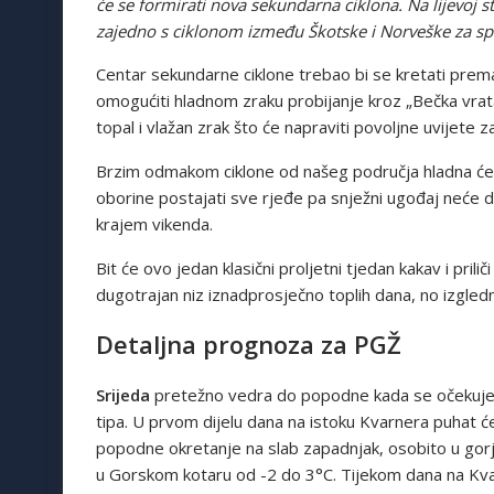
će se formirati nova sekundarna ciklona. Na lijevoj str
zajedno s ciklonom između Škotske i Norveške za spu
Centar sekundarne ciklone trebao bi se kretati prem
omogućiti hladnom zraku probijanje kroz „Bečka vrata
topal i vlažan zrak što će napraviti povoljne uvijete za
Brzim odmakom ciklone od našeg područja hladna će s
oborine postajati sve rjeđe pa snježni ugođaj neće du
krajem vikenda.
Bit će ovo jedan klasični proljetni tjedan kakav i pri
dugotrajan niz iznadprosječno toplih dana, no izgledn
Detaljna prognoza za PGŽ
Srijeda
pretežno vedra do popodne kada se očekuje 
tipa. U prvom dijelu dana na istoku Kvarnera puhat će
popodne okretanje na slab zapadnjak, osobito u gorj
u Gorskom kotaru od -2 do 3°C. Tijekom dana na Kva