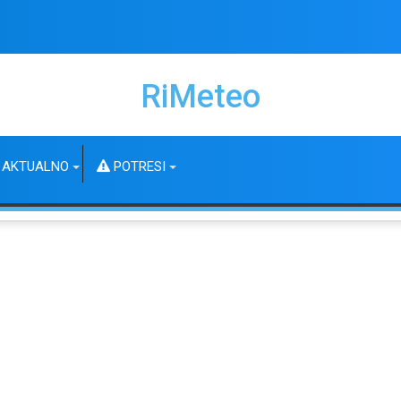
RiMeteo
AKTUALNO
POTRESI