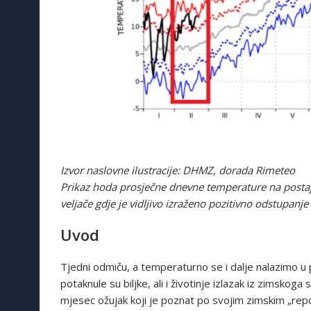
Izvor naslovne ilustracije: DHMZ, dorada Rimeteo
Prikaz hoda prosječne dnevne temperature na postaj
veljače gdje je vidljivo izraženo pozitivno odstupanj
Uvod
Tjedni odmiču, a temperaturno se i dalje nalazimo u
potaknule su biljke, ali i životinje izlazak iz zimskog
mjesec ožujak koji je poznat po svojim zimskim „repov