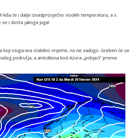
h kiša te i dalje iznadprosječno visokih temperatura, a s
 se i dosta jakoga juga!
ra koji osigurava stabilno vrijeme, no ne zadugo. Greben će se
 našeg područja, a anticiklona kod Azora „pobjeći” prema