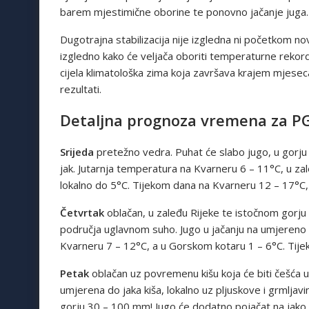
barem mjestimične oborine te ponovno jačanje juga.
Dugotrajna stabilizacija nije izgledna ni početkom n
izgledno kako će veljača oboriti temperaturne rekorde 
cijela klimatološka zima koja završava krajem mjeseca
rezultati.
Detaljna prognoza vremena za
P
Srijeda
pretežno vedra. Puhat će slabo jugo, u gorju
jak. Jutarnja temperatura na Kvarneru 6 – 11°C, u za
lokalno do 5°C. Tijekom dana na Kvarneru 12 – 17°C,
Četvrtak
oblačan, u zaleđu Rijeke te istočnom gorj
područja uglavnom suho. Jugo u jačanju na umjereno d
Kvarneru 7 – 12°C, a u Gorskom kotaru 1 – 6°C. Tij
Petak
oblačan uz povremenu kišu koja će biti češća 
umjerena do jaka kiša, lokalno uz pljuskove i grmljav
gorju 30 – 100 mm! Jugo će dodatno pojačat na jako s