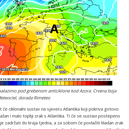
 se nalazimo pod grebenom anticiklone kod Azora. Crvena boja
Meteociel
,
dorada Rimeteo
 će ciklonalni sustav na sjeveru Atlantika koji pokriva gotovo
an i malo topliji zrak s Atlantika. Ti će se sustavi postepeno
e zadržati do kraja tjedna, a za sobom će povlačiti hladan zrak