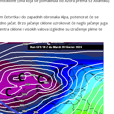
nticiklone (ona koja se pomaknula od Azora prema sz Atlantiku)
 četvrtka i do zapadnih obronaka Alpa, potencirat će se
no jačat. Brzo jačanje ciklone uzrokovat će naglo jačanje juga
entra ciklone i visokih valova izgledne su izraženije plime te