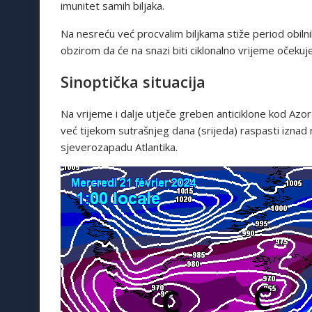
imunitet samih biljaka.
Na nesreću već procvalim biljkama stiže period obilni
obzirom da će na snazi biti ciklonalno vrijeme očekuje
Sinoptička situacija
Na vrijeme i dalje utječe greben anticiklone kod Azo
već tijekom sutrašnjeg dana (srijeda) raspasti iznad
sjeverozapadu Atlantika.