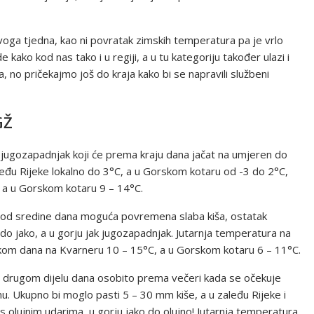
ovoga tjedna, kao ni povratak zimskih temperatura pa je vrlo
kako kod nas tako i u regiji, a u tu kategoriju također ulazi i
, no pričekajmo još do kraja kako bi se napravili službeni
GŽ
 jugozapadnjak koji će prema kraju dana jačat na umjeren do
leđu Rijeke lokalno do 3°C, a u Gorskom kotaru od -3 do 2°C,
 a u Gorskom kotaru 9 – 14°C.
u od sredine dana moguća povremena slaba kiša, ostatak
o jako, a u gorju jak jugozapadnjak. Jutarnja temperatura na
ekom dana na Kvarneru 10 – 15°C, a u Gorskom kotaru 6 – 11°C.
u drugom dijelu dana osobito prema večeri kada se očekuje
inu. Ukupno bi moglo pasti 5 – 30 mm kiše, a u zaleđu Rijeke i
 olujnim udarima, u gorju jako do olujno! Jutarnja temperatura