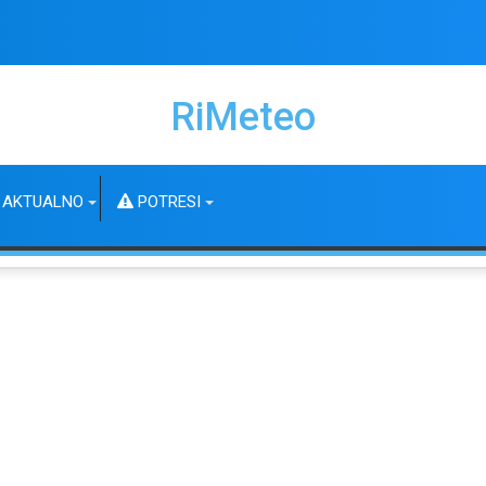
RiMeteo
AKTUALNO
POTRESI