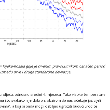
i Rijeka-Kozala gdje je crvenim pravokutnikom označen period
e između prve i druge standardne devijacije.
 proljeću, odnosno sredini 4. mjeseca. Tako visoke temperature
a sna što svakako nije dobro s obzirom da nas očekuje još cijeli
ima”, a koji bi onda mogli ozbiljno ugroziti budući urod te