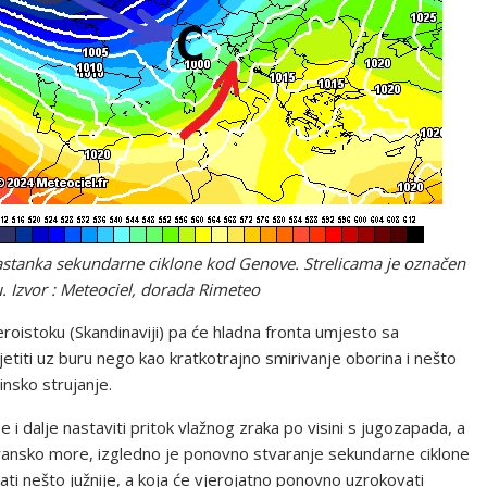
 nastanka sekundarne ciklone kod Genove. Strelicama je označen
 Izvor : Meteociel, dorada Rimeteo
roistoku (Skandinaviji) pa će hladna fronta umjesto sa
titi uz buru nego kao kratkotrajno smirivanje oborina i nešto
insko strujanje.
 i dalje nastaviti pritok vlažnog zraka po visini s jugozapada, a
eransko more, izgledno je ponovno stvaranje sekundarne ciklone
tati nešto južnije, a koja će vjerojatno ponovno uzrokovati