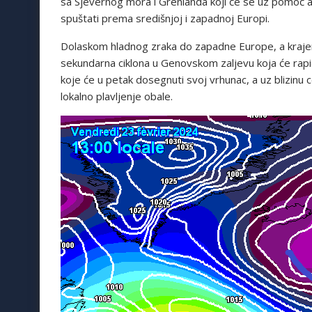
sa Sjevernog mora i Grenlanda koji će se uz pomoć a
spuštati prema središnjoj i zapadnoj Europi.
Dolaskom hladnog zraka do zapadne Europe, a krajem
sekundarna ciklona u Genovskom zaljevu koja će rapid
koje će u petak dosegnuti svoj vrhunac, a uz blizinu c
lokalno plavljenje obale.