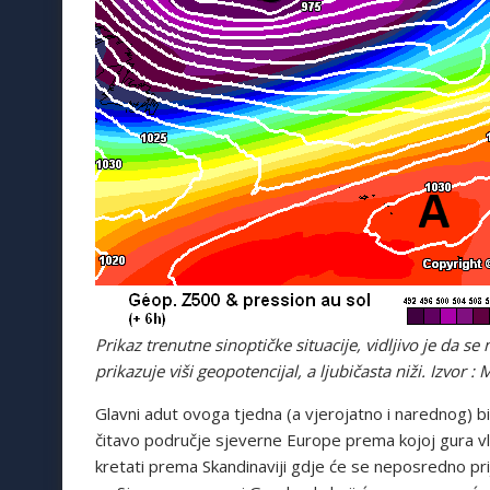
Prikaz trenutne sinoptičke situacije, vidljivo je da
prikazuje viši geopotencijal, a ljubičasta niži. Izvor : 
Glavni adut ovoga tjedna (a vjerojatno i narednog) bit
čitavo područje sjeverne Europe prema kojoj gura vlaž
kretati prema Skandinaviji gdje će se neposredno prij