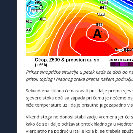
Prikaz sinoptičke situacije u petak kada će doći do
pritok toplog i hladnog zraka prema našem području.
Sekundarna ciklona će nastaviti put dalje prema sjeve
sjeveroistoka doći sa zapada pri čemu je nećemo osje
niže temperature uz i dalje prisutno jugozapadno vis
Vikend stoga ne donosi stabilizaciju vremena jer će se
kako će se i dalje održavat pritok hladnoga u Medit
vjerojatno na području Italije koja bi se trebala spuš