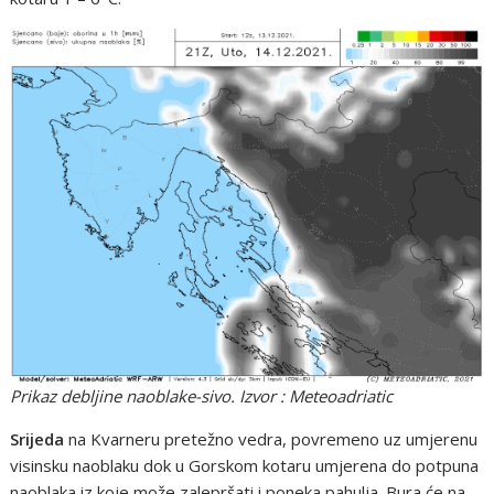
Prikaz debljine naoblake-sivo. Izvor : Meteoadriatic
Srijeda
na Kvarneru pretežno vedra, povremeno uz umjerenu
visinsku naoblaku dok u Gorskom kotaru umjerena do potpuna
naoblaka iz koje može zalepršati i poneka pahulja. Bura će na