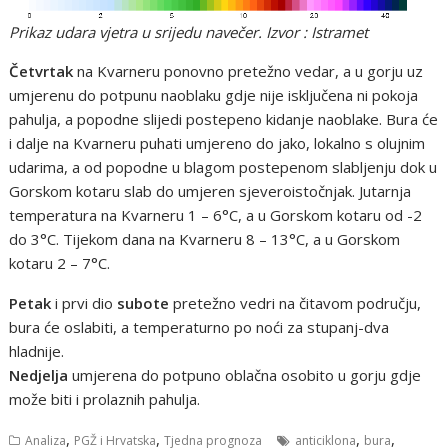
Prikaz udara vjetra u srijedu navečer. Izvor : Istramet
Četvrtak
na Kvarneru ponovno pretežno vedar, a u gorju uz
umjerenu do potpunu naoblaku gdje nije isključena ni pokoja
pahulja, a popodne slijedi postepeno kidanje naoblake. Bura će
i dalje na Kvarneru puhati umjereno do jako, lokalno s olujnim
udarima, a od popodne u blagom postepenom slabljenju dok u
Gorskom kotaru slab do umjeren sjeveroistočnjak. Jutarnja
temperatura na Kvarneru 1 – 6°C, a u Gorskom kotaru od -2
do 3°C. Tijekom dana na Kvarneru 8 – 13°C, a u Gorskom
kotaru 2 – 7°C.
Petak
i prvi dio
subote
pretežno vedri na čitavom području,
bura će oslabiti, a temperaturno po noći za stupanj-dva
hladnije.
Nedjelja
umjerena do potpuno oblačna osobito u gorju gdje
može biti i prolaznih pahulja.
,
,
,
,
Analiza
PGŽ i Hrvatska
Tjedna prognoza
anticiklona
bura