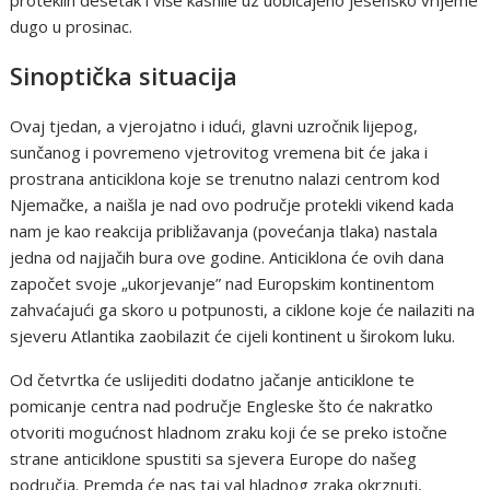
dugo u prosinac.
Sinoptička situacija
Ovaj tjedan, a vjerojatno i idući, glavni uzročnik lijepog,
sunčanog i povremeno vjetrovitog vremena bit će jaka i
prostrana anticiklona koje se trenutno nalazi centrom kod
Njemačke, a naišla je nad ovo područje protekli vikend kada
nam je kao reakcija približavanja (povećanja tlaka) nastala
jedna od najjačih bura ove godine. Anticiklona će ovih dana
započet svoje „ukorjevanje” nad Europskim kontinentom
zahvaćajući ga skoro u potpunosti, a ciklone koje će nailaziti na
sjeveru Atlantika zaobilazit će cijeli kontinent u širokom luku.
Od četvrtka će uslijediti dodatno jačanje anticiklone te
pomicanje centra nad područje Engleske što će nakratko
otvoriti mogućnost hladnom zraku koji će se preko istočne
strane anticiklone spustiti sa sjevera Europe do našeg
područja. Premda će nas taj val hladnog zraka okrznuti,