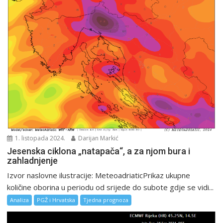
1. listopada 2024.
Darijan Markić
Jesenska ciklona „natapača“, a za njom bura i
zahladnjenje
Izvor naslovne ilustracije: MeteoadriaticPrikaz ukupne
količine oborina u periodu od srijede do subote gdje se vidi...
Analiza
PGŽ i Hrvatska
Tjedna prognoza