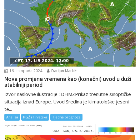
16. listopada 2024.
Darijan Markić
Nova promjena vremena kao (konačni) uvod u duži
stabilniji period
Izvor naslovne ilustracije : DHMZPrikaz trenutne sinoptičke
situacija iznad Europe. Uvod Sredina je klimatološke jeseni
te...
Analiza
PGŽ i Hrvatska
Tjedna prognoza