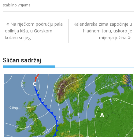
stabilno vrijeme
Navigacija
Na riječkom području pala
Kalendarska zima započinje u
objava
obilnija kiša, u Gorskom
hladnom tonu, uskoro je
kotaru snijeg
mijenja južina
Sličan sadržaj