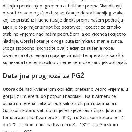
daljnjim pomicanjem grebena anticiklone prema Skandinaviji
otvorit će se mogućnost za spuštanje dosta hladnijeg zraka
koji će pristići iz hladne Rusije direkt prema našem području.
Lijep je to primjer sinoptičke postavke i recepta za zimsko
stabilno vrijeme nad našim područjem, a od vikenda i osjetno
hladnije. Gorski kotar je ovoga puta iznimka uz manje sunca.
Stoga slobodno iskoristite ovaj tjedan za sušenje robe,
bivanje na otvorenom i upijanje zimskih temperatura kao što
su nekada bile jer stabilno vrijeme ne može zauvijek potrajati.
Detaljna prognoza za PGŽ
Utorak
će nad Kvarnerom obilježiti pretežno vedro vrijeme, u
gorju uz umjerenu do potpunu naoblaku. Na Kvarneru će
puhati umjerena i jaka bura, lokalno s olujnim udarima, a u
Gorskom kotaru slab do umjeren sjeveroistočnjak. Jutarnja
temperatura na Kvarneru 3 – 8°C, a u Gorskom kotaru od -1
do 2°C. Tijekom dana na Kvarneru 8 – 13°C, a u Gorskom
kotaru 1 – 6°C.