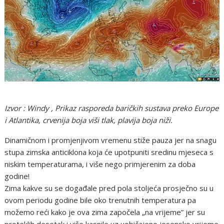
Izvor : Windy , Prikaz rasporeda baričkih sustava preko Europe
i Atlantika, crvenija boja viši tlak, plavija boja niži.
Dinamičnom i promjenjivom vremenu stiže pauza jer na snagu
stupa zimska anticiklona koja će upotpuniti sredinu mjeseca s
niskim temperaturama, i više nego primjerenim za doba
godine!
Zima kakve su se događale pred pola stoljeća prosječno su u
ovom periodu godine bile oko trenutnih temperatura pa
možemo reći kako je ova zima započela „na vrijeme” jer su
proteklih desetak i više kasnile uz uobičajeno jesensko vrijeme