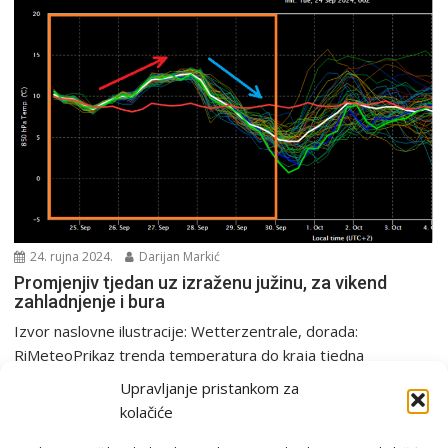
24. rujna 2024.
Darijan Markić
Promjenjiv tjedan uz izraženu južinu, za vikend
zahladnjenje i bura
Izvor naslovne ilustracije: Wetterzentrale, dorada:
RiMeteoPrikaz trenda temperatura do kraja tjedna
(narančasti okvir). Vidljivo je zatopljenje...
Upravljanje pristankom za
Analiza
PGŽ i Hrvatska
Tjedna prognoza
kolačiće