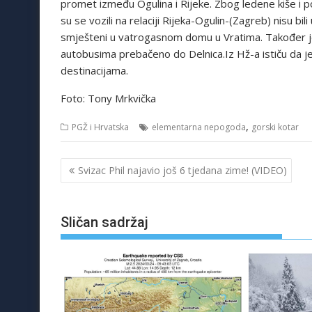
promet između Ogulina i Rijeke. Zbog ledene kiše i po
su se vozili na relaciji Rijeka-Ogulin-(Zagreb) nisu bi
smješteni u vatrogasnom domu u Vratima. Također je i 
autobusima prebačeno do Delnica.Iz Hž-a ističu da je 
destinacijama.
Foto: Tony Mrkvička
,
PGŽ i Hrvatska
elementarna nepogoda
gorski kotar
Navigacija
Svizac Phil najavio još 6 tjedana zime! (VIDEO)
objava
Sličan sadržaj