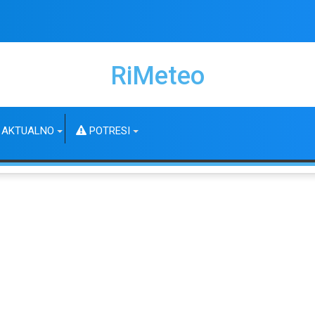
RiMeteo
AKTUALNO
POTRESI