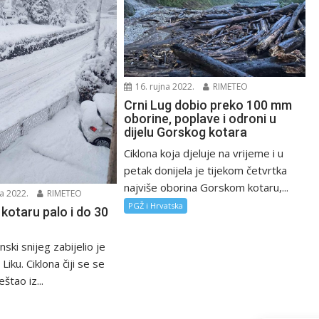
16. rujna 2022.
RIMETEO
Crni Lug dobio preko 100 mm
oborine, poplave i odroni u
dijelu Gorskog kotara
Ciklona koja djeluje na vrijeme i u
petak donijela je tijekom četvrtka
najviše oborina Gorskom kotaru,...
a 2022.
RIMETEO
PGŽ i Hrvatska
kotaru palo i do 30
ski snijeg zabijelio je
 Liku. Ciklona čiji se se
štao iz...