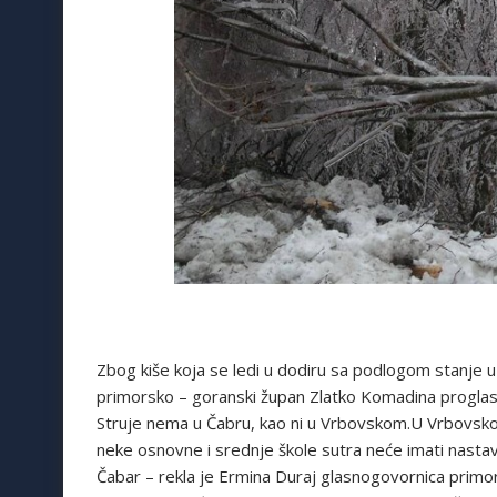
Zbog kiše koja se ledi u dodiru sa podlogom stanje 
primorsko – goranski župan Zlatko Komadina proglas
Struje nema u Čabru, kao ni u Vrbovskom.U Vrbovsko
neke osnovne i srednje škole sutra neće imati nastav
Čabar – rekla je Ermina Duraj glasnogovornica primor