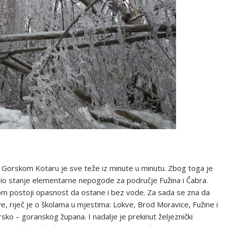
u Gorskom Kotaru je sve teže iz minute u minutu. Zbog toga je
io stanje elementarne nepogode za područje Fužina i Čabra.
m postoji opasnost da ostane i bez vode. Za sada se zna da
e, riječ je o školama u mjestima: Lokve, Brod Moravice, Fužine i
sko – goranskog župana. I nadalje je prekinut željeznički