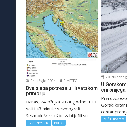
20. studenog
24. ožujka 2024.
RIMETEO
U Gorskom 
Dva slaba potresa u Hrvatskom
cm snijega
primorju
Prvi ovosezon
Danas, 24. ožujka 2024. godine u 10
Gorski kotar i
sati i 43 minute seizmografi
centar premje
Seizmološke službe zabilježili su...
PGŽ i Hrvatska
PGŽ i Hrvatska
Potres