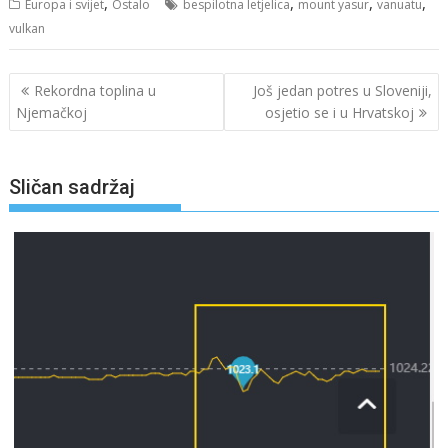
,
,
,
,
Europa i svijet
Ostalo
bespilotna letjelica
mount yasur
vanuatu
vulkan
Navigacija
Rekordna toplina u
Još jedan potres u Sloveniji,
objava
Njemačkoj
osjetio se i u Hrvatskoj
Sličan sadržaj