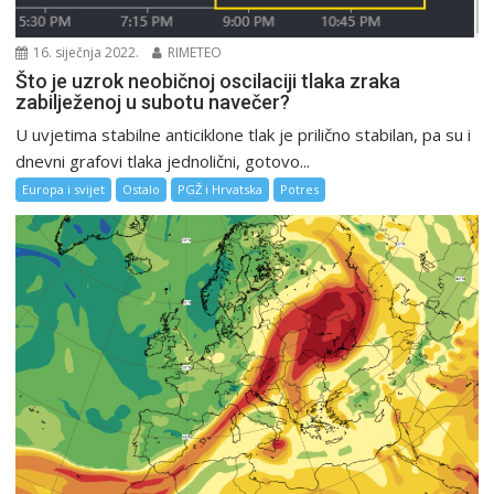
16. siječnja 2022.
RIMETEO
Što je uzrok neobičnoj oscilaciji tlaka zraka
zabilježenoj u subotu navečer?
U uvjetima stabilne anticiklone tlak je prilično stabilan, pa su i
dnevni grafovi tlaka jednolični, gotovo...
Europa i svijet
Ostalo
PGŽ i Hrvatska
Potres