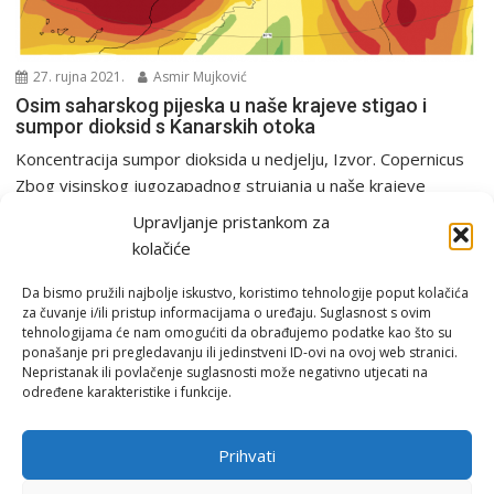
27. rujna 2021.
Asmir Mujković
Osim saharskog pijeska u naše krajeve stigao i
sumpor dioksid s Kanarskih otoka
Koncentracija sumpor dioksida u nedjelju, Izvor. Copernicus
Zbog visinskog jugozapadnog strujanja u naše krajeve
proteklog vikenda...
Upravljanje pristankom za
Analiza
Europa i svijet
PGŽ i Hrvatska
kolačiće
Da bismo pružili najbolje iskustvo, koristimo tehnologije poput kolačića
za čuvanje i/ili pristup informacijama o uređaju. Suglasnost s ovim
tehnologijama će nam omogućiti da obrađujemo podatke kao što su
ponašanje pri pregledavanju ili jedinstveni ID-ovi na ovoj web stranici.
Nepristanak ili povlačenje suglasnosti može negativno utjecati na
određene karakteristike i funkcije.
Email:
rimeteoATyahoo.com
Uvjeti korištenja
Prihvati
Politika privatnosti