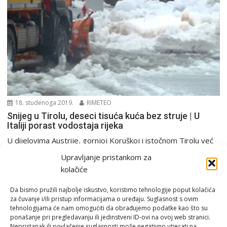
18. studenoga 2019.
RIMETEO
Snijeg u Tirolu, deseci tisuća kuća bez struje | U
Italiji porast vodostaja rijeka
U dijelovima Austrije, gornjoj Koruškoj i istočnom Tirolu već
nekoliko dana pada gust snijeg i obilna...
Upravljanje pristankom za
Europa i svijet
kolačiće
Da bismo pružili najbolje iskustvo, koristimo tehnologije poput kolačića
za čuvanje i/ili pristup informacijama o uređaju. Suglasnost s ovim
tehnologijama će nam omogućiti da obrađujemo podatke kao što su
ponašanje pri pregledavanju ili jedinstveni ID-ovi na ovoj web stranici.
Nepristanak ili povlačenje suglasnosti može negativno utjecati na