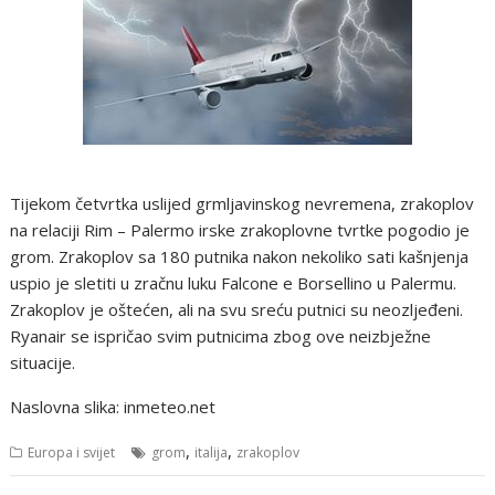
Tijekom četvrtka uslijed grmljavinskog nevremena, zrakoplov
na relaciji Rim – Palermo irske zrakoplovne tvrtke pogodio je
grom. Zrakoplov sa 180 putnika nakon nekoliko sati kašnjenja
uspio je sletiti u zračnu luku Falcone e Borsellino u Palermu.
Zrakoplov je oštećen, ali na svu sreću putnici su neozljeđeni.
Ryanair se ispričao svim putnicima zbog ove neizbježne
situacije.
Naslovna slika: inmeteo.net
,
,
Europa i svijet
grom
italija
zrakoplov