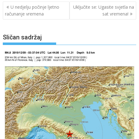
Navigacija
U nedjelju počinje ljetno
Uključite se: Ugasite svjetla na
objava
računanje vremena
sat vremena!
Sličan sadržaj