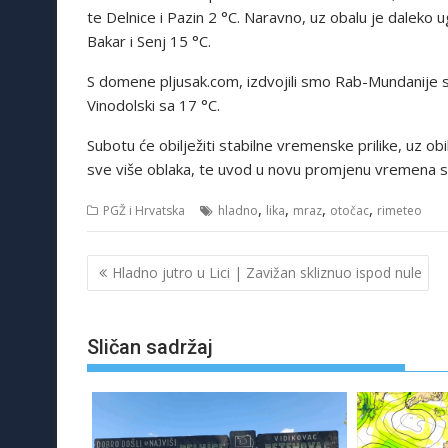
te Delnice i Pazin 2 °C. Naravno, uz obalu je daleko u
Bakar i Senj 15 °C.
S domene pljusak.com, izdvojili smo Rab-Mundanije s 
Vinodolski sa 17 °C.
Subotu će obilježiti stabilne vremenske prilike, uz ob
sve više oblaka, te uvod u novu promjenu vremena s k
,
,
,
,
PGŽ i Hrvatska
hladno
lika
mraz
otočac
rimeteo
Navigacija
Hladno jutro u Lici | Zavižan skliznuo ispod nule
objava
Sličan sadržaj