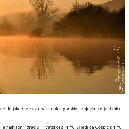
ene do jake bure uz obalu, dok u gorskim krajevima mjestimice
najhladniji grad u Hrvatskoj s -1 °C. Slijedi ga Gospić s 1 °C