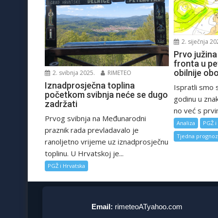
2. siječnja 20
Prvo južina
fronta u pe
obilnije ob
2. svibnja 2025.
RIMETEO
Iznadprosječna toplina
Ispratli smo 
početkom svibnja neće se dugo
godinu u znak
zadržati
no već s prvi
Prvog svibnja na Međunarodni
Analiza
PGŽ i
praznik rada prevladavalo je
Tjedna progno
ranoljetno vrijeme uz iznadprosječnu
toplinu. U Hrvatskoj je...
PGŽ i Hrvatska
Email:
rimeteoATyahoo.com