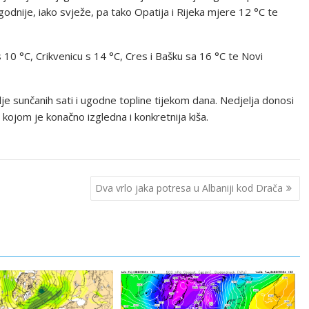
godnije, iako svježe, pa tako Opatija i Rijeka mjere 12 °C te
10 °C, Crikvenicu s 14 °C, Cres i Bašku sa 16 °C te Novi
ilje sunčanih sati i ugodne topline tijekom dana. Nedjelja donosi
ojom je konačno izgledna i konkretnija kiša.
Dva vrlo jaka potresa u Albaniji kod Drača