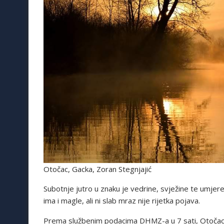
Otočac, Gacka, Zoran Stegnjajić
Subotnje jutro u znaku je vedrine, svježine te umjer
ima i magle, ali ni slab mraz nije rijetka pojava.
Prema službenim podacima DHMZ-a u 7 sati, Otočac je 