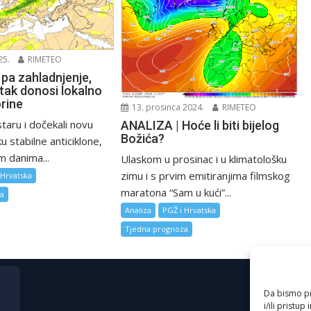
25.
RIMETEO
 pa zahladnjenje,
tak donosi lokalno
orine
13. prosinca 2024.
RIMETEO
staru i dočekali novu
ANALIZA | Hoće li biti bijelog
Božića?
u stabilne anticiklone,
m danima...
Ulaskom u prosinac i u klimatološku
zimu i s prvim emitiranjima filmskog
 Hrvatska
maratona “Sam u kući”...
za
Analiza
PGŽ i Hrvatska
Tjedna prognoza
Da bismo pru
i/ili prist