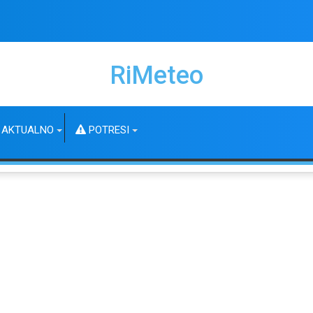
RiMeteo
AKTUALNO
POTRESI