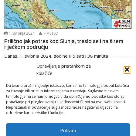
1. svibnja 2024.
RIMETEO
Prilično jak potres kod Slunja, treslo se i na širem
riječkom području
Danas, 1. svibnja 2024. godine u 5 sati i 38 minuta
seizmografi Seizmološke službe RH zabilježili...
Upravljanje pristankom za
PGŽ i Hrvatska
Potres
kolačiće
Da bismo pružili najbolje iskustvo, koristimo tehnologije poput kolačića
za čuvanje i/ili pristup informacijama o uređaju. Suglasnost s ovim
tehnologijama će nam omogućiti da obrađujemo podatke kao što su
ponašanje pri pregledavanju ili jedinstveni ID-ovi na ovoj web stranici.
Nepristanak ili povlačenje suglasnosti može negativno utjecati na
određene karakteristike i funkcije.
Email:
rimeteoATyahoo.com
Uvjeti korištenja
Prihvati
Politika privatnosti