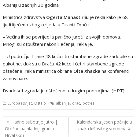
Albaniji u zadnjih 30 godina.
Ministrica zdravstva
Ogerta Manastirliu
je rekla kako je 68
ljudi liječeno zbog ozljeda u Tirani i Draču.
– Većina ih se povrijedila panično jureći iz svojih domova.
Mnogi su otpušteni nakon liječenja, rekla je.
– U području Tirane 48 kuća i tri stambene zgrade zadobile su
pukotine, dok su u Draču 42 kuće i četiri stambene zgrade
oštećene, rekla ministrica obrane
Olta Xhacka
na konferenciji
za novinare.
Dvadeset zgrada je oštećeno u drugim područjima. (HRT)
,
,
,
Europa i svijet
Ostalo
albanija
drač
potres
Navigacija
Hladno subotnje jutro |
Kalendarska jesen počinje u
objava
Otočac najhladniji grad u
znaku kišovitog vremena
Hrvatskoj