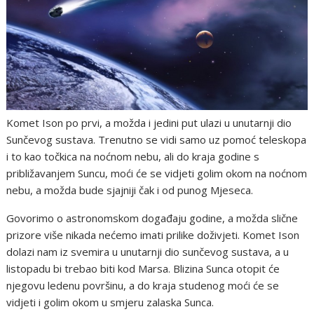
Komet Ison po prvi, a možda i jedini put ulazi u unutarnji dio
Sunčevog sustava. Trenutno se vidi samo uz pomoć teleskopa
i to kao točkica na noćnom nebu, ali do kraja godine s
približavanjem Suncu, moći će se vidjeti golim okom na noćnom
nebu, a možda bude sjajniji čak i od punog Mjeseca.
Govorimo o astronomskom događaju godine, a možda slične
prizore više nikada nećemo imati prilike doživjeti. Komet Ison
dolazi nam iz svemira u unutarnji dio sunčevog sustava, a u
listopadu bi trebao biti kod Marsa. Blizina Sunca otopit će
njegovu ledenu površinu, a do kraja studenog moći će se
vidjeti i golim okom u smjeru zalaska Sunca.