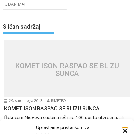
UDARIMA!
Sličan sadržaj
KOMET ISON RASPAO SE BLIZU
SUNCA
29. studenoga 2013.
RIMETEO
KOMET ISON RASPAO SE BLIZU SUNCA
flickr.com Njegova sudbina još nije 100 posto utvrđena, ali
astronomi vjeruju kako nije preživio bliski susret...
Upravljanje pristankom za
PGŽ i Hrvatska