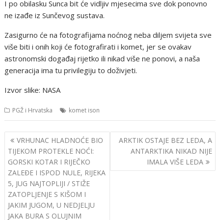
I po obilasku Sunca bit će vidljiv mjesecima sve dok ponovno
ne izađe iz Sunčevog sustava.
Zasigurno će na fotografijama noćnog neba diljem svijeta sve
više biti i onih koji će fotografirati i komet, jer se ovakav
astronomski događaj rijetko ili nikad više ne ponovi, a naša
generacija ima tu privilegiju to doživjeti.
Izvor slike: NASA
PGŽ i Hrvatska
komet ison
Navigacija
VRHUNAC HLADNOĆE BIO
ARKTIK OSTAJE BEZ LEDA, A
objava
TIJEKOM PROTEKLE NOĆI:
ANTARKTIKA NIKAD NIJE
GORSKI KOTAR I RIJEČKO
IMALA VIŠE LEDA
ZALEĐE I ISPOD NULE, RIJEKA
5, JUG NAJTOPLIJI / STIŽE
ZATOPLJENJE S KIŠOM I
JAKIM JUGOM, U NEDJELJU
JAKA BURA S OLUJNIM