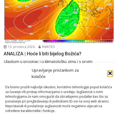
13. prosinca 2024.
RIMETEO
ANALIZA | Hoće li biti bijelog Božića?
Ulaskom u prosinac i u klimatološku zimu i s prvim
emitiranjima filmskog maratona “Sam u kući”...
Upravljanje pristankom za
Analiza
PGŽ i Hrvatska
Tjedna prognoza
kolačiće
Da bismo pružili najbolje iskustvo, koristimo tehnologije poput kolačića
za čuvanje i/ili pristup informacijama o uređaju. Suglasnost s ovim
tehnologijama će nam omogućiti da obrađujemo podatke kao što su
ponašanje pri pregledavanju ili jedinstveni ID-ovi na ovoj web stranici.
Nepristanak ili povlačenje suglasnosti može negativno utjecati na
određene karakteristike i funkcije.
Email:
rimeteoATyahoo.com