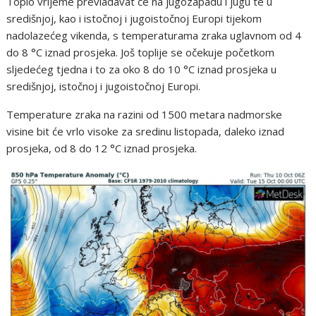
Toplo vrijeme prevladavat će na jugozapadu i jugu te u
središnjoj, kao i istočnoj i jugoistočnoj Europi tijekom
nadolazećeg vikenda, s temperaturama zraka uglavnom od 4
do 8 °C iznad prosjeka. Još toplije se očekuje početkom
sljedećeg tjedna i to za oko 8 do 10 °C iznad prosjeka u
središnjoj, istočnoj i jugoistočnoj Europi.
Temperature zraka na razini od 1500 metara nadmorske
visine bit će vrlo visoke za sredinu listopada, daleko iznad
prosjeka, od 8 do 12 °C iznad prosjeka.