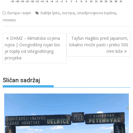
,
,
,
Europa i svijet
bablje ljeto
europa
iznadprosjecna toplina
rimeteo
Navigacija
DHMZ – klimatska ocjena
Tajfun Hagibis pred Japanom,
objava
rujna | Ovogodišnji rujan bio
lokalno može pasti i preko 500
je topliji od višegodišnjeg
mm kiše
prosjeka
Sličan sadržaj