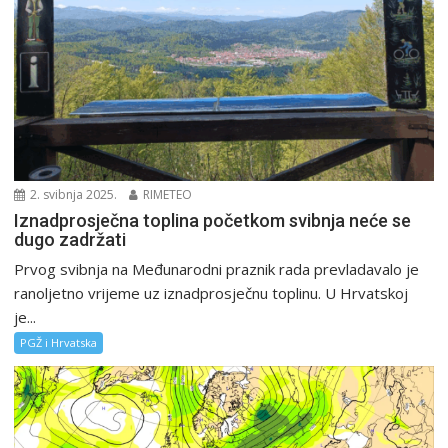
2. svibnja 2025.
RIMETEO
Iznadprosječna toplina početkom svibnja neće se
dugo zadržati
Prvog svibnja na Međunarodni praznik rada prevladavalo je
ranoljetno vrijeme uz iznadprosječnu toplinu. U Hrvatskoj
je...
PGŽ i Hrvatska