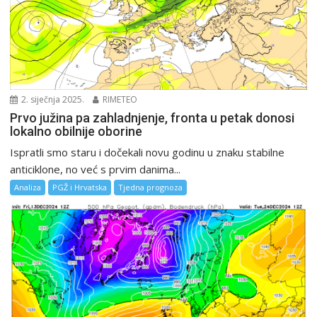
2. siječnja 2025.
RIMETEO
Prvo južina pa zahladnjenje, fronta u petak donosi
lokalno obilnije oborine
Ispratli smo staru i dočekali novu godinu u znaku stabilne
anticiklone, no već s prvim danima...
Analiza
PGŽ i Hrvatska
Tjedna prognoza