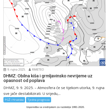
9. rujna 2025.
RIMETEO
DHMZ: Obilna kiša i grmljavinsko nevrijeme uz
opasnost od poplava
DHMZ, 9. 9. 2025. – Atmosfera će se tijekom utorka, 9. rujna
sve jače destabilizirati. U srijedu,...
PGŽ i Hrvatska
Tjedna prognoza