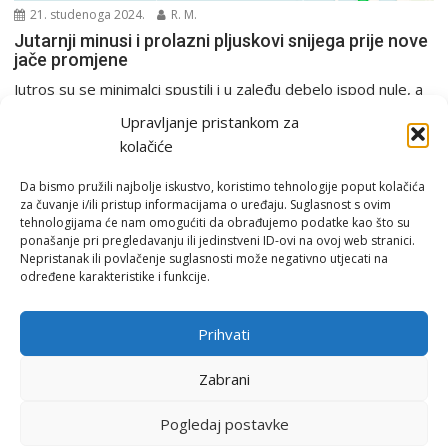
21. studenoga 2024.
R. M.
Jutarnji minusi i prolazni pljuskovi snijega prije nove
jače promjene
Jutros su se minimalci spustili i u zaleđu debelo ispod nule, a
u Gorskom kotaru bili...
Upravljanje pristankom za
PGŽ i Hrvatska
kolačiće
Da bismo pružili najbolje iskustvo, koristimo tehnologije poput kolačića
za čuvanje i/ili pristup informacijama o uređaju. Suglasnost s ovim
tehnologijama će nam omogućiti da obrađujemo podatke kao što su
ponašanje pri pregledavanju ili jedinstveni ID-ovi na ovoj web stranici.
Nepristanak ili povlačenje suglasnosti može negativno utjecati na
određene karakteristike i funkcije.
Email:
rimeteoATyahoo.com
Uvjeti korištenja
Prihvati
Politika privatnosti
Zabrani
Pogledaj postavke