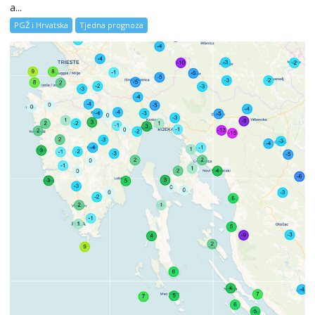
a...
PGŽ i Hrvatska
Tjedna prognoza