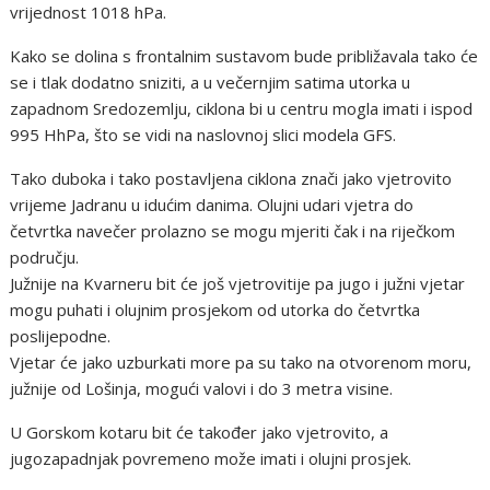
vrijednost 1018 hPa.
Kako se dolina s frontalnim sustavom bude približavala tako će
se i tlak dodatno sniziti, a u večernjim satima utorka u
zapadnom Sredozemlju, ciklona bi u centru mogla imati i ispod
995 HhPa, što se vidi na naslovnoj slici modela GFS.
Tako duboka i tako postavljena ciklona znači jako vjetrovito
vrijeme Jadranu u idućim danima. Olujni udari vjetra do
četvrtka navečer prolazno se mogu mjeriti čak i na riječkom
području.
Južnije na Kvarneru bit će još vjetrovitije pa jugo i južni vjetar
mogu puhati i olujnim prosjekom od utorka do četvrtka
poslijepodne.
Vjetar će jako uzburkati more pa su tako na otvorenom moru,
južnije od Lošinja, mogući valovi i do 3 metra visine.
U Gorskom kotaru bit će također jako vjetrovito, a
jugozapadnjak povremeno može imati i olujni prosjek.