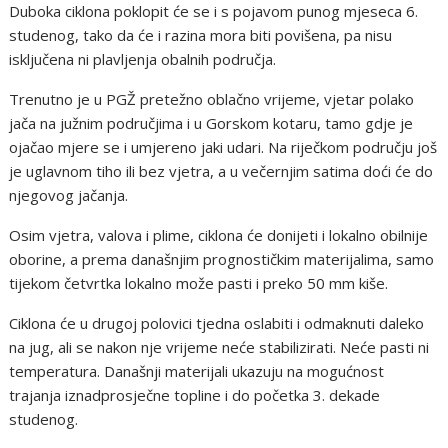
Duboka ciklona poklopit će se i s pojavom punog mjeseca 6.
studenog, tako da će i razina mora biti povišena, pa nisu
isključena ni plavljenja obalnih područja.
Trenutno je u PGŽ pretežno oblačno vrijeme, vjetar polako
jača na južnim područjima i u Gorskom kotaru, tamo gdje je
ojačao mjere se i umjereno jaki udari. Na riječkom području još
je uglavnom tiho ili bez vjetra, a u večernjim satima doći će do
njegovog jačanja.
Osim vjetra, valova i plime, ciklona će donijeti i lokalno obilnije
oborine, a prema današnjim prognostičkim materijalima, samo
tijekom četvrtka lokalno može pasti i preko 50 mm kiše.
Ciklona će u drugoj polovici tjedna oslabiti i odmaknuti daleko
na jug, ali se nakon nje vrijeme neće stabilizirati. Neće pasti ni
temperatura. Današnji materijali ukazuju na mogućnost
trajanja iznadprosječne topline i do početka 3. dekade
studenog.