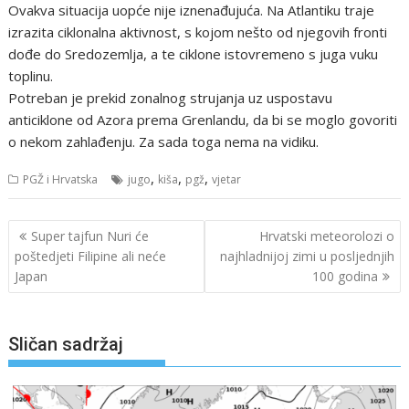
Ovakva situacija uopće nije iznenađujuća. Na Atlantiku traje
izrazita ciklonalna aktivnost, s kojom nešto od njegovih fronti
dođe do Sredozemlja, a te ciklone istovremeno s juga vuku
toplinu.
Potreban je prekid zonalnog strujanja uz uspostavu
anticiklone od Azora prema Grenlandu, da bi se moglo govoriti
o nekom zahlađenju. Za sada toga nema na vidiku.
,
,
,
PGŽ i Hrvatska
jugo
kiša
pgž
vjetar
Navigacija
Super tajfun Nuri će
Hrvatski meteorolozi o
objava
poštedjeti Filipine ali neće
najhladnijoj zimi u posljednjih
Japan
100 godina
Sličan sadržaj