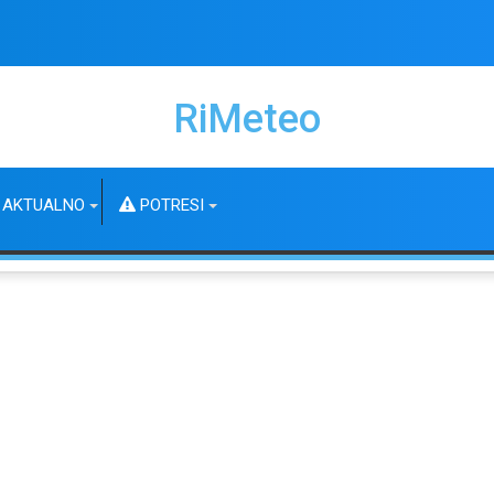
RiMeteo
AKTUALNO
POTRESI