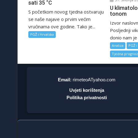
sati 35 °C
U klimatološ
S početkom novog tjedna ostvaruju
tonom
se naše najave o prvim većim
Izvor naslovn
vrućinama ove godine. Tako je...
Posljednji vi
PGŽ i Hrvatska
donio nam je 
Analiza
PGŽ i
Tjedna progno
Email:
rimeteoATyahoo.com
Uvjeti korištenja
Politika privatnosti