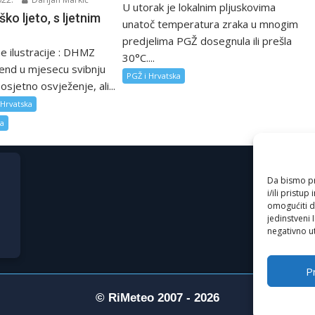
U utorak je lokalnim pljuskovima
ko ljeto, s ljetnim
unatoč temperatura zraka u mnogim
predjelima PGŽ dosegnula ili prešla
e ilustracije : DHMZ
30°C....
kend u mjesecu svibnju
PGŽ i Hrvatska
osjetno osvježenje, ali...
 Hrvatska
za
Da bismo pru
i/ili prist
omogućiti d
jedinstveni 
negativno ut
Pr
© RiMeteo 2007 - 2026