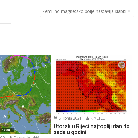
Zemljino magnetsko polje nastavlja slabiti
8. lipnja 2021.
RIMETEO
Utorak u Rijeci najtopliji dan do
sada u godini
022.
Darijan Markić