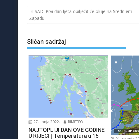
Navigacija
SAD: Prvi dan ljeta obilježit će oluje na Srednjem
objava
Zapadu
Sličan sadržaj
27. lipnja 2022.
RIMETEO
NAJTOPLIJI DAN OVE GODINE
U RIJECI | Temperatura u 15
31. svibnja 2