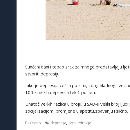
Sunčani dani i topao zrak za mnoge predstavljaju ljet
stvoriti depresiju.
Iako je depresija češća po zimi, zbog hladnog i veći
100 zimskih depresija tek 1 po ljeti.
Unatoč velikih razlika u broju, u SAD-u veliki broj ljud
socijalizacijom, promjene u apetitu,spavanju i slično.
,
,
Ostalo
depresija
ljeto
zdravlje