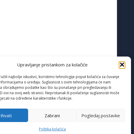
Upravljanje pristankom za kolačiće
žili najbolje iskustvo, koristimo tehnologije poput kolačića za čuvanje
up informacijama o uređaju. Suglasnost s ovim tehnologijama će nam
a obrađujemo podatke kao što su ponašanje pri pregledavanju ili
ID-ovi na ovoj web stranici. Nepristanak ili povlačenje suglasnosti može
jecati na određene karakteristike i funkcije.
ihvati
Zabrani
Pogledaj postavke
Politika kolačića