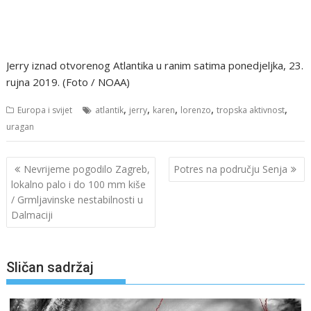
Jerry iznad otvorenog Atlantika u ranim satima ponedjeljka, 23.
rujna 2019. (Foto / NOAA)
,
,
,
,
,
Europa i svijet
atlantik
jerry
karen
lorenzo
tropska aktivnost
uragan
Navigacija
Nevrijeme pogodilo Zagreb,
Potres na području Senja
objava
lokalno palo i do 100 mm kiše
/ Grmljavinske nestabilnosti u
Dalmaciji
Sličan sadržaj