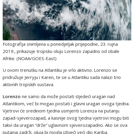
Fotografija snimljena u ponedjeljak prijepodne, 23. rujna
2019., prikazuje tropsku oluju Lorenzo zapadno od obale
Afrike. (NOAA/GOES-East)
U ovom trenutku na Atlantiku je vrlo aktivno. Lorenzo se
pridružuje Jerryju i Karen, te se u Atlantiku sada nalazi trio
aktivnih tropskih sustava.
Lorenzo
ne samo da može postati sljedeći uragan nad
Atlantikom, već bi mogao postati i glavni uragan ovoga tjedna.
Vjetrovi će sredinom tjedna usmjeriti Lorenza na putanju
zapad-sjeverozapad, a kasnije ovog tjedna vjetrovi mogu biti
takvi da uragan “drže” uglavnom sjeverozapadno. Ako se ova
putanja zadrži, oluja bi mogla izbjeći veći dio Kariba.