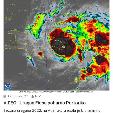
19. rujna 2022.
N. V.
VIDEO | Uragan Fiona poharao Portoriko
Sezona uragana 2022. na Atlantiku trebala je biti iznimno