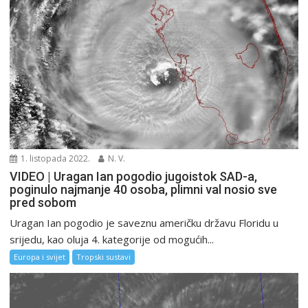
1. listopada 2022.
N. V.
VIDEO | Uragan Ian pogodio jugoistok SAD-a,
poginulo najmanje 40 osoba, plimni val nosio sve
pred sobom
Uragan Ian pogodio je saveznu američku državu Floridu u
srijedu, kao oluja 4. kategorije od mogućih...
Europa i svijet
Tropski sustavi