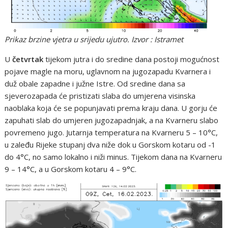
Prikaz brzine vjetra u srijedu ujutro. Izvor : Istramet
U
četvrtak
tijekom jutra i do sredine dana postoji mogućnost
pojave magle na moru, uglavnom na jugozapadu Kvarnera i
duž obale zapadne i južne Istre. Od sredine dana sa
sjeverozapada će pristizati slaba do umjerena visinska
naoblaka koja će se popunjavati prema kraju dana. U gorju će
zapuhati slab do umjeren jugozapadnjak, a na Kvarneru slabo
povremeno jugo. Jutarnja temperatura na Kvarneru 5 – 10°C,
u zaleđu Rijeke stupanj dva niže dok u Gorskom kotaru od -1
do 4°C, no samo lokalno i niži minus. Tijekom dana na Kvarneru
9 – 14°C, a u Gorskom kotaru 4 – 9°C.