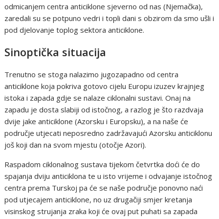
odmicanjem centra anticiklone sjeverno od nas (Njemačka),
zaredali su se potpuno vedri i topli dani s obzirom da smo ušli i
pod djelovanje toplog sektora anticiklone.
Sinoptička situacija
Trenutno se stoga nalazimo jugozapadno od centra
anticiklone koja pokriva gotovo cijelu Europu izuzev krajnjeg
istoka i zapada gdje se nalaze ciklonalni sustavi. Onaj na
zapadu je dosta slabiji od istočnog, a razlog je što razdvaja
dvije jake anticiklone (Azorsku i Europsku), a na naše će
područje utjecati neposredno zadržavajući Azorsku anticiklonu
još koji dan na svom mjestu (otočje Azori).
Raspadom ciklonalnog sustava tijekom četvrtka doći će do
spajanja dviju anticiklona te u isto vrijeme i odvajanje istočnog
centra prema Turskoj pa će se naše područje ponovno naći
pod utjecajem anticiklone, no uz drugačiji smjer kretanja
visinskog strujanja zraka koji će ovaj put puhati sa zapada