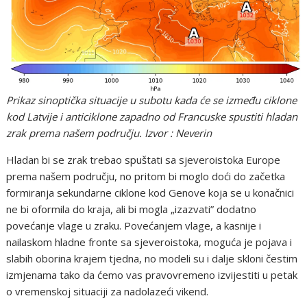
Prikaz sinoptička situacije u subotu kada će se između ciklone
kod Latvije i anticiklone zapadno od Francuske spustiti hladan
zrak prema našem području. Izvor : Neverin
Hladan bi se zrak trebao spuštati sa sjeveroistoka Europe
prema našem području, no pritom bi moglo doći do začetka
formiranja sekundarne ciklone kod Genove koja se u konačnici
ne bi oformila do kraja, ali bi mogla „izazvati” dodatno
povećanje vlage u zraku. Povećanjem vlage, a kasnije i
nailaskom hladne fronte sa sjeveroistoka, moguća je pojava i
slabih oborina krajem tjedna, no modeli su i dalje skloni čestim
izmjenama tako da ćemo vas pravovremeno izvijestiti u petak
o vremenskoj situaciji za nadolazeći vikend.