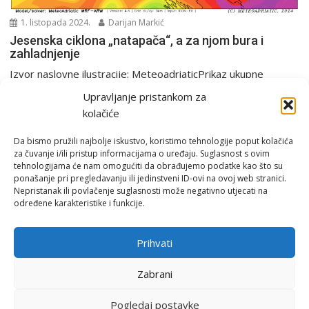
1. listopada 2024.
Darijan Markić
Jesenska ciklona „natapača“, a za njom bura i
zahladnjenje
Izvor naslovne ilustracije: MeteoadriaticPrikaz ukupne
količine oborina u periodu od srijede do subote gdje se vidi...
Upravljanje pristankom za
Analiza
PGŽ i Hrvatska
Tjedna prognoza
kolačiće
Da bismo pružili najbolje iskustvo, koristimo tehnologije poput kolačića
za čuvanje i/ili pristup informacijama o uređaju. Suglasnost s ovim
tehnologijama će nam omogućiti da obrađujemo podatke kao što su
ponašanje pri pregledavanju ili jedinstveni ID-ovi na ovoj web stranici.
Nepristanak ili povlačenje suglasnosti može negativno utjecati na
određene karakteristike i funkcije.
Email:
rimeteoATyahoo.com
Uvjeti korištenja
Prihvati
Politika privatnosti
Zabrani
Pogledaj postavke