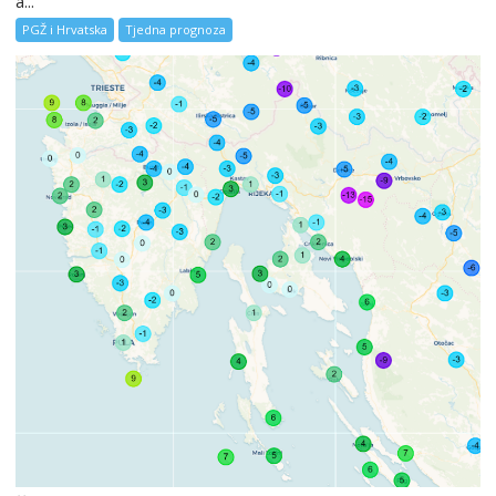
a...
PGŽ i Hrvatska
Tjedna prognoza