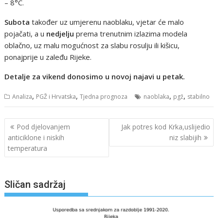
– 8°C.
Subota
također uz umjerenu naoblaku, vjetar će malo
pojačati, a u
nedjelju
prema trenutnim izlazima modela
oblačno, uz malu mogućnost za slabu rosulju ili kišicu,
ponajprije u zaleđu Rijeke.
Detalje za vikend donosimo u novoj najavi u petak.
,
,
,
,
Analiza
PGŽ i Hrvatska
Tjedna prognoza
naoblaka
pgž
stabilno
Navigacija
Pod djelovanjem
Jak potres kod Krka,uslijedio
objava
anticiklone i niskih
niz slabijih
temperatura
Sličan sadržaj