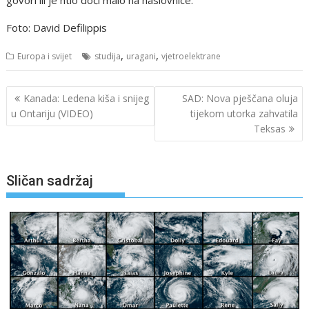
Foto: David Defilippis
,
,
Europa i svijet
studija
uragani
vjetroelektrane
Navigacija
Kanada: Ledena kiša i snijeg
SAD: Nova pješčana oluja
objava
u Ontariju (VIDEO)
tijekom utorka zahvatila
Teksas
Sličan sadržaj