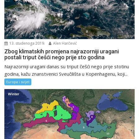
13. studenoga 2019.
Alen Harčević
Zbog klimatskih promjena najrazorniji uragani
postali triput češći nego prije sto godina
Najrazorniji uragani danas su triput češći nego prije stotinu
godina, kažu znanstvenici Sveučilišta u Kopenhagenu, koji...
Europa i svijet