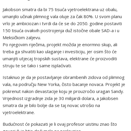
Jakobson smatra da bi 75 tisuća vjetroelektrana uz obalu,
umanjilo učinak plimnog vala oluje za čak 80%. U svom planu
vrlo je ambiciozan i tvrdi da će se do 2050. godine postaviti
150 tisuća ovakvih postrojenja duž istočne obale SAD-a i u
Meksičkom zaljevu.
Po njegovim riječima, projekt možda je enormno skup, ali
treba ga shvatiti kao ulaganje i investiciju, jer osim što će
umanjiti utjecaj tropskih sustava, elektrane će proizvoditi
struju te se tako i same isplaćivati.
Istaknuo je da je postavljanje obrambenih zidova od plimnog
vala, na području New Yorka, čisto bacanje novaca. Projekt je
pokrenut nakon devastacije koju je prouzročio uragan Sandy.
Vrijednost izgradnje zida je 30 milijardi dolara, a Jakobsen
smatra da je bilo bolje da se taj novac utrošio na
vjetroelektrane.
Budućnost će pokazati je li ovaj profesor uistinu znao što
govori ili je htio doći malo na naslovnice.