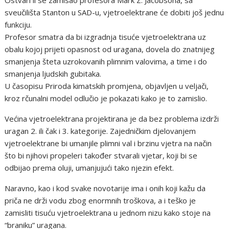
sveučilišta Stanton u SAD-u, vjetroelektrane će dobiti još jednu
funkciju.
Profesor smatra da bi izgradnja tisuće vjetroelektrana uz
obalu kojoj prijeti opasnost od uragana, dovela do znatnijeg
smanjenja šteta uzrokovanih plimnim valovima, a time i do
smanjenja ljudskih gubitaka.
U časopisu Priroda kimatskih promjena, objavljen u veljači,
kroz rčunalni model odlučio je pokazati kako je to zamislio.
Većina vjetroelektrana projektirana je da bez problema izdrži
uragan 2. ili čak i 3. kategorije. Zajedničkim djelovanjem
vjetroelektrane bi umanjile plimni val i brzinu vjetra na način
što bi njihovi propeleri također stvarali vjetar, koji bi se
odbijao prema oluji, umanjujući tako njezin efekt.
Naravno, kao i kod svake novotarije ima i onih koji kažu da
priča ne drži vodu zbog enormnih troškova, a i teško je
zamisliti tisuću vjetroelektrana u jednom nizu kako stoje na
“braniku” uragana.