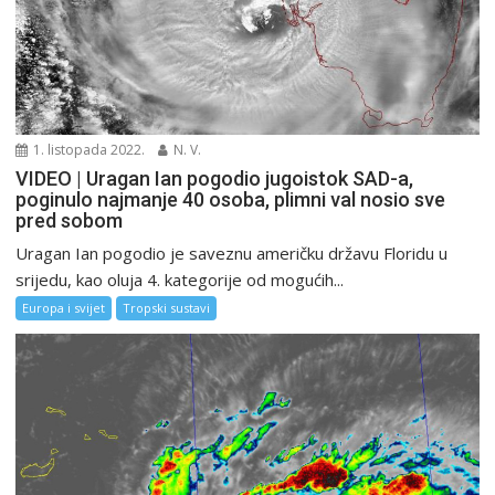
1. listopada 2022.
N. V.
VIDEO | Uragan Ian pogodio jugoistok SAD-a,
poginulo najmanje 40 osoba, plimni val nosio sve
pred sobom
Uragan Ian pogodio je saveznu američku državu Floridu u
srijedu, kao oluja 4. kategorije od mogućih...
Europa i svijet
Tropski sustavi