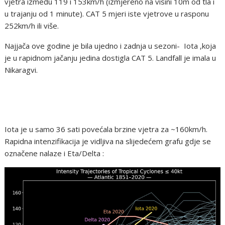
vjetra između 119 i 153km/h (izmjereno na visini 10m od tla i
u trajanju od 1 minute). CAT 5 mjeri iste vjetrove u rasponu
252km/h ili više.
Najjača ove godine je bila ujedno i zadnja u sezoni- Iota ,koja
je u rapidnom jačanju jedina dostigla CAT 5. Landfall je imala u
Nikaragvi.
Iota je u samo 36 sati povećala brzine vjetra za ~160km/h.
Rapidna intenzifikacija je vidljiva na slijedećem grafu gdje se
označene nalaze i Eta/Delta :