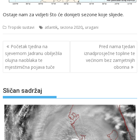
Ostaje nam za vidjeti što će donijeti sezone koje slijede.
,
,
Tropski sustavi
atlantik
sezona 2020
uragani
Navigacija
Početak tjedna na
Pred nama tjedan
objava
sjevernom Jadranu obilježila
iznadprosječne topline te
olujna naoblaka te
većinom bez zamjetnijih
mjestimična pojava tuče
oborina
Sličan sadržaj