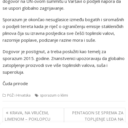
dogovor na UN-ovom summitu u Varšavi o podjeli napora da
se uspori globalno zagrijavanje.
Sporazum je okončao nesuglasice između bogatih i siromašnih
o podjeli tereta kada je riječ o ograničenju emisije stakleničkih
plinova čija su izravna posljedica sve češći toplinski valovi,
razornije poplave, podizanje razine mora i suše.
Dogovor je postignut, a treba poslužiti kao temelj za
sporazum 2015. godine. Znanstvenici upozoravaju da globalno
zatopljenje proizvodi sve više toplinskih valova, suša i
superoluja.
Čuda prirode
PGŽ i Hrvatska
sporazum o klimi
Navigacija
KRAVA, NA VRUĆEM,
PENTAGON SE SPREMA ZA
objava
LIMENOM – POKLOPCU
TOPLJENJE LEDA NA
MOTORA (FOTO)
ARKTIKU