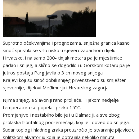
Suprotno očekivanjima i prognozama, snježna granica kasno
sinoć spustila se vrlo nisko u sjeverozapadnom dijelu
Hrvatske, i na samo 200- tinjak metara pa je mjestimice
padao i snijeg, a slično se dogodilo i u Gorskom kotaru pa je
jutros postaja Parg javila o 3 cm novog snijega.
Krajevi koji su sinoć dobili snijeg prvenstveno su smješteni
sjevernije, dijelovi Međimurja i Hrvatskog zagorja.
Njima snijeg, a Slavoniji rano proljeće. Tijekom nedjelje
temperatura se popela i preko 15°C.
Promjenjivo i nestabilno bilo je i u Dalmaciji, a sve zbog
prolaska frontalnog pooremećaja, koji je i doveo do snijega.
Sudar toplog i hladnog zraka prouzročio je stvaranje pijavice u
splitskom akvatoriju koja je potrajala nekoliko minuta.