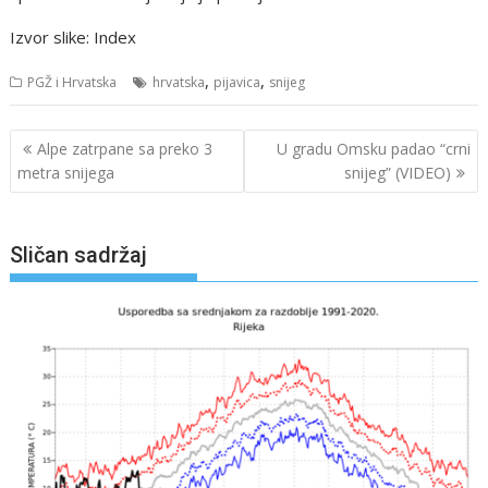
Izvor slike: Index
,
,
PGŽ i Hrvatska
hrvatska
pijavica
snijeg
Navigacija
Alpe zatrpane sa preko 3
U gradu Omsku padao “crni
objava
metra snijega
snijeg” (VIDEO)
Sličan sadržaj