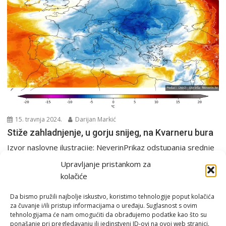
15. travnja 2024.
Darijan Markić
Stiže zahladnjenje, u gorju snijeg, na Kvarneru bura
Izvor naslovne ilustracije: NeverinPrikaz odstupanja srednje
dnevne temperature od prosjeka u Europi. Vidljivo je da će...
Upravljanje pristankom za
Analiza
PGŽ i Hrvatska
Tjedna prognoza
kolačiće
Da bismo pružili najbolje iskustvo, koristimo tehnologije poput kolačića
za čuvanje i/ili pristup informacijama o uređaju. Suglasnost s ovim
tehnologijama će nam omogućiti da obrađujemo podatke kao što su
ponašanje pri pregledavanju ili jedinstveni ID-ovi na ovoj web stranici.