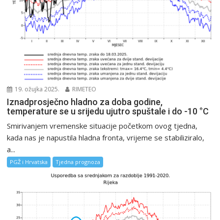
19. ožujka 2025.
RIMETEO
Iznadprosječno hladno za doba godine,
temperature se u srijedu ujutro spuštale i do -10 °C
Smirivanjem vremenske situacije početkom ovog tjedna,
kada nas je napustila hladna fronta, vrijeme se stabiliziralo,
a...
PGŽ i Hrvatska
Tjedna prognoza