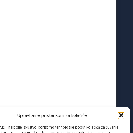
Upravljanje pristankom za kolačiće
žili najbolje iskustvo, koristimo tehnologije poput kolačića za čuvanje
up informacijama o uređaju. Suglasnost s ovim tehnologijama će nam