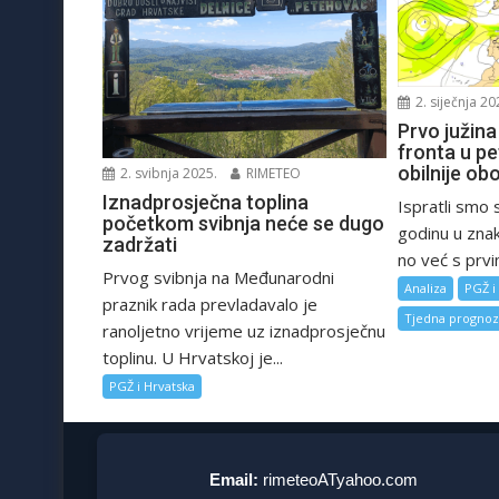
2. siječnja 20
Prvo južina
fronta u pe
obilnije ob
2. svibnja 2025.
RIMETEO
Iznadprosječna toplina
Ispratli smo 
početkom svibnja neće se dugo
godinu u znak
zadržati
no već s prvi
Prvog svibnja na Međunarodni
Analiza
PGŽ i
praznik rada prevladavalo je
Tjedna progno
ranoljetno vrijeme uz iznadprosječnu
toplinu. U Hrvatskoj je...
PGŽ i Hrvatska
Email:
rimeteoATyahoo.com