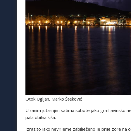
Otok Ugljan, Marko Šteković
U ranim jutarnjim satima subote jako grmljavinsko ne
pala obilna kiša.
Izrazito jako nevrijeme zabilježeno je prije zore na 