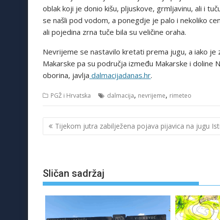
oblak koji je donio kišu, pljuskove, grmljavinu, ali i t
se našli pod vodom, a ponegdje je palo i nekoliko cent
ali pojedina zrna tuče bila su veličine oraha.
Nevrijeme se nastavilo kretati prema jugu, a iako je 
Makarske pa su područja između Makarske i doline Ne
oborina, javlja
dalmacijadanas.hr
.
,
,
PGŽ i Hrvatska
dalmacija
nevrijeme
rimeteo
Navigacija
Tijekom jutra zabilježena pojava pijavica na jugu Ist
objava
Sličan sadržaj