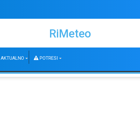
RiMeteo
AKTUALNO
POTRESI