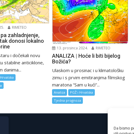
25.
RIMETEO
 pa zahladnjenje,
tak donosi lokalno
orine
13. prosinca 2024.
RIMETEO
staru i dočekali novu
ANALIZA | Hoće li biti bijelog
Božića?
u stabilne anticiklone,
m danima...
Ulaskom u prosinac i u klimatološku
zimu i s prvim emitiranjima filmskog
 Hrvatska
maratona “Sam u kući”...
za
Analiza
PGŽ i Hrvatska
Tjedna prognoza
Da bismo pru
i/ili prist