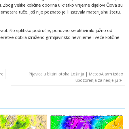
uču. Zbog velike količine oborina u kratko vrijeme dijelovi Čiova su
imetara tuče. Još nije poznato je li izazvala materijalnu štetu,
zaobišlo splitsko područje, ponovno se aktiviralo južno od
retve dobila izraženo grmljavinsko nevrijeme i veće količine
re
Pijavica u blizini otoka Lošinja | MeteoAlarm izdao
upozorenja za nedjelju