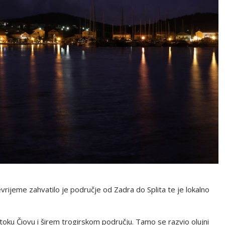
vrijeme zahvatilo je područje od Zadra do Splita te je lokalno
otoku Čiovu i širem trogirskom području. Tamo se razvio olujni