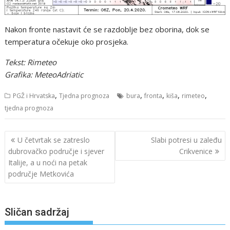
Nakon fronte nastavit će se razdoblje bez oborina, dok se
temperatura očekuje oko prosjeka.
Tekst: Rimeteo
Grafika: MeteoAdriatic
,
,
,
,
,
PGŽ i Hrvatska
Tjedna prognoza
bura
fronta
kiša
rimeteo
tjedna prognoza
Navigacija
U četvrtak se zatreslo
Slabi potresi u zaleđu
objava
dubrovačko područje i sjever
Crikvenice
Italije, a u noći na petak
područje Metkovića
Sličan sadržaj