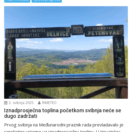
2. svibnja 2025.
RIMETEO
Iznadprosječna toplina početkom svibnja neće se
dugo zadržati
Prvog svibnja na Međunarodni praznik rada prevladavalo je
ranoljetno vrijeme uz iznadprosječnu toplinu. U Hrvatskoj