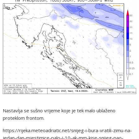
Nastavlja se sušno vrijeme koje je tek malo ublaženo
proteklom frontom.
https://rijeka.meteoadriatic.net/snijeg-i-bura-vratili-zimu-na-
jedan-dan-mjestimice-palo-i-10-ak-mm-kise-snijeg-pao-