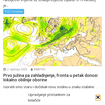
je...
PGŽ i Hrvatska
2. siječnja 2025.
RIMETEO
Prvo južina pa zahladnjenje, fronta u petak donosi
lokalno obilnije oborine
Ispratli smo staru i dočekali novu godinu u znaku stabilne
anticiklone, no već s prvim danima...
Upravljanje pristankom za
Analiza
PGŽ i Hrvatska
Tjedna prognoza
kolačiće