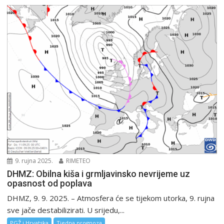
9. rujna 2025.
RIMETEO
DHMZ: Obilna kiša i grmljavinsko nevrijeme uz
opasnost od poplava
DHMZ, 9. 9. 2025. – Atmosfera će se tijekom utorka, 9. rujna
sve jače destabilizirati. U srijedu,...
PGŽ i Hrvatska
Tjedna prognoza