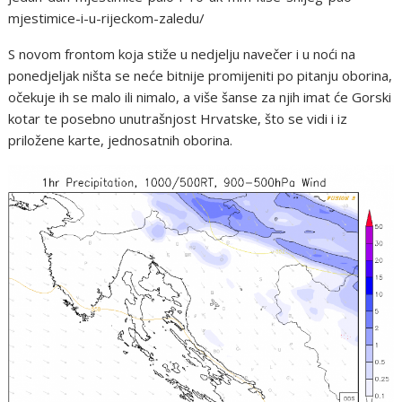
mjestimice-i-u-rijeckom-zaledu/
S novom frontom koja stiže u nedjelju navečer i u noći na
ponedjeljak ništa se neće bitnije promijeniti po pitanju oborina,
očekuje ih se malo ili nimalo, a više šanse za njih imat će Gorski
kotar te posebno unutrašnjost Hrvatske, što se vidi i iz
priložene karte, jednosatnih oborina.