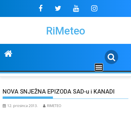
Skip
to
content
RiMeteo
NOVA SNJEŽNA EPIZODA SAD-u i KANADI
12. prosinca 2013.
RIMETEO