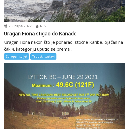
25. rujna 2022.
N. V.
Uragan Fiona stigao do Kanade
Uragan Fiona nakon što je poharao istočne Karibe, ojačan na
čak 4. kategoriju uputio se prema...
Europa i svijet
Tropski sustavi