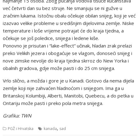
najmanje 15 osoba. Zbog pucanja vodova tisuće kućanstava
već četvrti dan su bez struje. Ne smanjuju se ni gužve u
zračnim lukama. Istočnu obalu očekuje obilan snijeg, koji je već
izazvao velike probleme u središnjim dijelovima zemlje. Niske
temperature i loše vrijeme potrajat će do kraja tjedna, a
očekuje se još poledice, snijega i ledene kiše.
Ponovno je prisutan i “lake-effect” učinak, hladan zrak prelazi
preko Velikih jezera i obogaćuje se vlagom, donoseći snijeg i
nove zimske nevolje do kraja tjedna skrroz do New Yorka i
obalnih gradova, gdje može pasti i do 25 cm snijega.
Vrlo slično, a možda i gore je u Kanadi. Gotovo da nema dijela
zemlje koji nije zahvaćen hladnoćom i snijegom. Ima ga u
Britanskoj Kolumbiji, Alberti, Manitobi, Quebecu, a do petka u
Ontariju može pasti i preko pola metra snijega.
Grafika: TWN
,
PGŽ i Hrvatska
kanada
sad