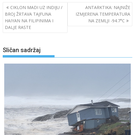
Navigacija
CIKLON MADI UZ INDIJU /
ANTARKTIKA: NAJNIŽE
objava
BROJ ŽRTAVA TAJFUNA
IZMJERENA TEMPERATURA
HAIYAN NA FILIPINIMA I
NA ZEMLJI -94.7°C
DALJE RASTE
Sličan sadržaj