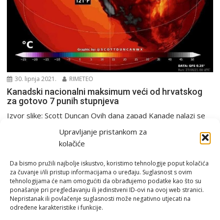
30. lipnja 2021.
RIMETEO
Kanadski nacionalni maksimum veći od hrvatskog
za gotovo 7 punih stupnjeva
Izvor slike: Scott Duncan Ovih dana zapad Kanade nalazi se
na udaru vala ekstremne vrućine, koji...
Upravljanje pristankom za
Europa i svijet
Rekordi
kolačiće
Da bismo pružili najbolje iskustvo, koristimo tehnologije poput kolačića
za čuvanje i/ili pristup informacijama o uređaju. Suglasnost s ovim
tehnologijama će nam omogućiti da obrađujemo podatke kao što su
ponašanje pri pregledavanju ili jedinstveni ID-ovi na ovoj web stranici.
Nepristanak ili povlačenje suglasnosti može negativno utjecati na
određene karakteristike i funkcije.
Email:
rimeteoATyahoo.com