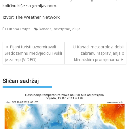
količinu kiše sa grmljavinom.
Izvor: The Weather Network
,
,
Europa i svijet
kanada
nevrijeme
oluja
Navigacija
Pijani turisti uznemiravali
U Kanadi meteorolozi dobili
objava
Sredozemnu medvjedicu i vukli
zabranu raspravljanja o
je za rep (VIDEO)
klimatskim promjenama
Sličan sadržaj