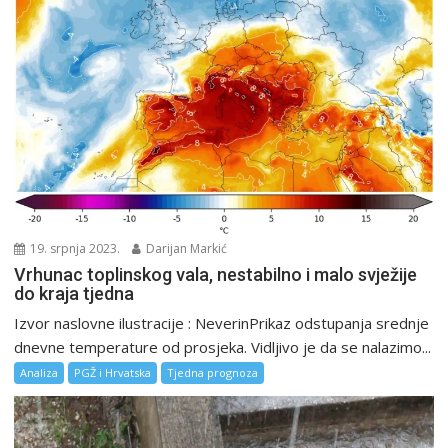
19. srpnja 2023.
Darijan Markić
Vrhunac toplinskog vala, nestabilno i malo svježije
do kraja tjedna
Izvor naslovne ilustracije : NeverinPrikaz odstupanja srednje
dnevne temperature od prosjeka. Vidljivo je da se nalazimo...
Analiza
PGŽ i Hrvatska
Tjedna prognoza