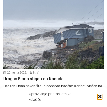
25. rujna 2022.
N. V.
Uragan Fiona stigao do Kanade
Uragan Fiona nakon što je poharao istočne Karibe, ojačan na
čak 4. kategoriju uputio se prema...
Upravljanje pristankom za
Europa i svijet
Tropski sustavi
kolačiće