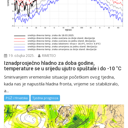
19. ožujka 2025.
RIMETEO
Iznadprosječno hladno za doba godine,
temperature se u srijedu ujutro spuštale i do -10 °C
Smirivanjem vremenske situacije početkom ovog tjedna,
kada nas je napustila hladna fronta, vrijeme se stabiliziralo,
a...
PGŽ i Hrvatska
Tjedna prognoza