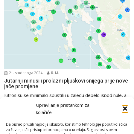
21. studenoga 2024.
R. M.
Jutarnji minusi i prolazni pljuskovi snijega prije nove
jače promjene
Jutros su se minimalci spustili i u zaleđu debelo ispod nule, a
u Gorskom kotaru bili...
Upravljanje pristankom za
PGŽ i Hrvatska
kolačiće
Da bismo pružili najbolje iskustvo, koristimo tehnologije poput kolačića
za čuvanje i/ili pristup informacijama o uređaju. Suglasnost s ovim