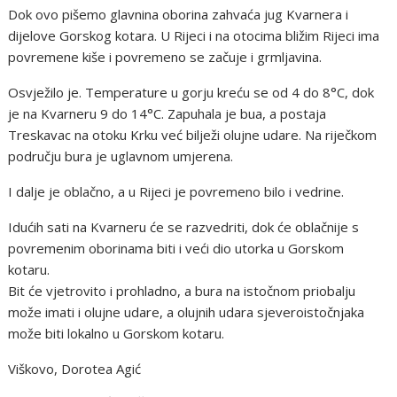
Dok ovo pišemo glavnina oborina zahvaća jug Kvarnera i
dijelove Gorskog kotara. U Rijeci i na otocima bližim Rijeci ima
povremene kiše i povremeno se začuje i grmljavina.
Osvježilo je. Temperature u gorju kreću se od 4 do 8°C, dok
je na Kvarneru 9 do 14°C. Zapuhala je bua, a postaja
Treskavac na otoku Krku već bilježi olujne udare. Na riječkom
području bura je uglavnom umjerena.
I dalje je oblačno, a u Rijeci je povremeno bilo i vedrine.
Idućih sati na Kvarneru će se razvedriti, dok će oblačnije s
povremenim oborinama biti i veći dio utorka u Gorskom
kotaru.
Bit će vjetrovito i prohladno, a bura na istočnom priobalju
može imati i olujne udare, a olujnih udara sjeveroistočnjaka
može biti lokalno u Gorskom kotaru.
Viškovo, Dorotea Agić