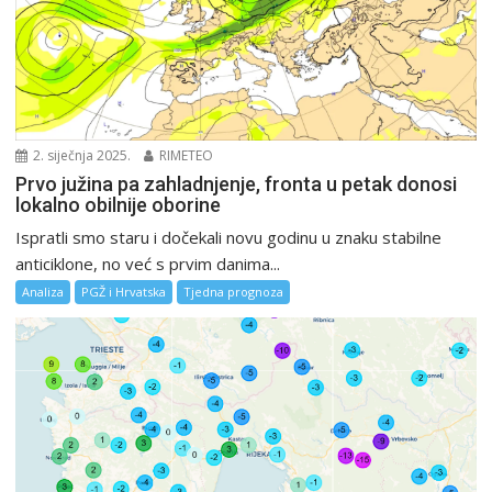
2. siječnja 2025.
RIMETEO
Prvo južina pa zahladnjenje, fronta u petak donosi
lokalno obilnije oborine
Ispratli smo staru i dočekali novu godinu u znaku stabilne
anticiklone, no već s prvim danima...
Analiza
PGŽ i Hrvatska
Tjedna prognoza