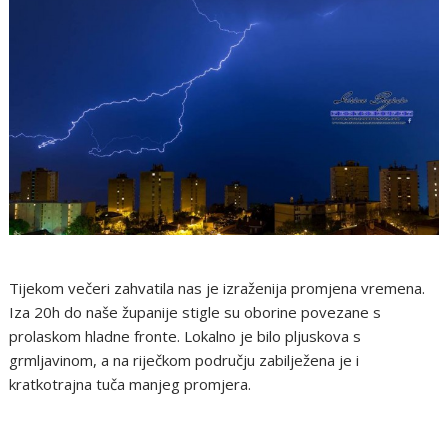
Tijekom večeri zahvatila nas je izraženija promjena vremena.
Iza 20h do naše županije stigle su oborine povezane s
prolaskom hladne fronte. Lokalno je bilo pljuskova s
grmljavinom, a na riječkom području zabilježena je i
kratkotrajna tuča manjeg promjera.