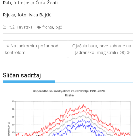
Rab, foto: Josip Ćuća-Žentil
Rijeka, foto: Ivica Bajčić
,
PGŽ i Hrvatska
fronta
pgž
Navigacija
Na Jankomiru požar pod
Ojačala bura, prve zabrane na
objava
kontrolom
Jadranskoj magistrali (D8)
Sličan sadržaj