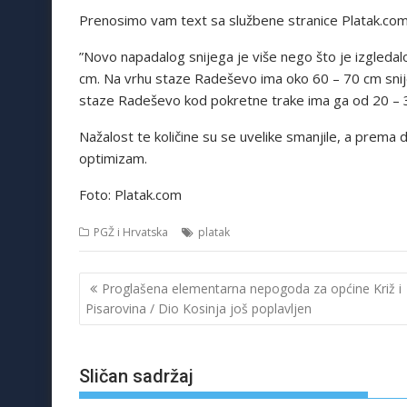
Prenosimo vam text sa službene stranice Platak.co
”Novo napadalog snijega je više nego što je izgledalo
cm. Na vrhu staze Radeševo ima oko 60 – 70 cm snij
staze Radeševo kod pokretne trake ima ga od 20 – 
Nažalost te količine su se uvelike smanjile, a prema
optimizam.
Foto: Platak.com
PGŽ i Hrvatska
platak
Navigacija
Proglašena elementarna nepogoda za općine Križ i
objava
Pisarovina / Dio Kosinja još poplavljen
Sličan sadržaj