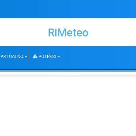
RiMeteo
AKTUALNO
POTRESI