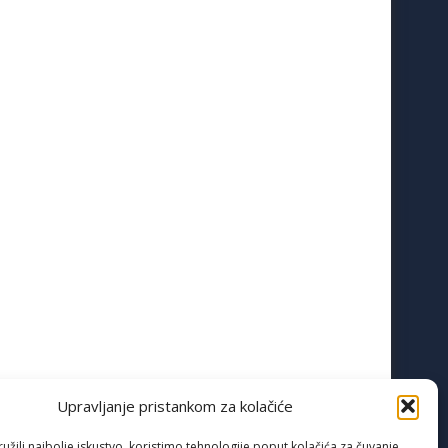
Upravljanje pristankom za kolačiće
žili najbolje iskustvo, koristimo tehnologije poput kolačića za čuvanje