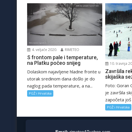
4. veljače 2020.
RIMETEO
S frontom pale i temperature,
na Platku počeo snijeg
10. travnja 2
Završila r
Dolaskom najavljene hladne fronte u
skijaška s
utorak sredinom dana došlo je do
Foto: Goran G
naglog pada temperature, a na...
je završila s
PGŽ i Hrvatska
započeta još 2
PGŽ i Hrvatska
Email:
rimeteoATyahoo.com