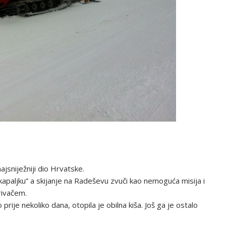
ajsniježniji dio Hrvatske.
kapaljku” a skijanje na Radeševu zvuči kao nemoguća misija i
rivačem.
rije nekoliko dana, otopila je obilna kiša. Još ga je ostalo