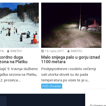
018.
RIMETEO
19. rujna 2017.
RIMETEO
ekordno duga
Malo snijega palo u gorju iznad
ezona na Platku
1100 metara
ajić 9. travnja službeno
Poslijepodnevni i osobito večernji
kijaška sezona na Platku,
sati utorka doveli su do pada
. prosinca....
temperatura po visini te je u...
PGŽ i Hrvatska
Da bismo pru