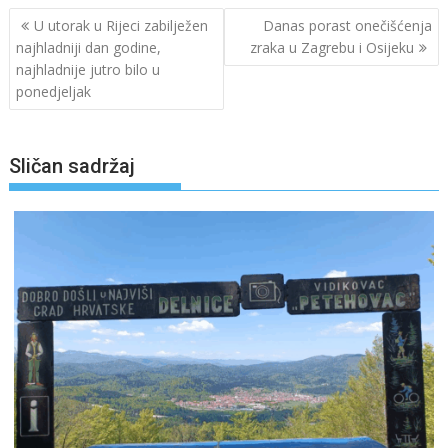
Navigacija
U utorak u Rijeci zabilježen
Danas porast onečišćenja
objava
najhladniji dan godine,
zraka u Zagrebu i Osijeku
najhladnije jutro bilo u
ponedjeljak
Sličan sadržaj