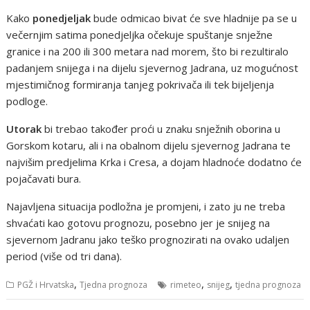
Kako
ponedjeljak
bude odmicao bivat će sve hladnije pa se u
večernjim satima ponedjeljka očekuje spuštanje snježne
granice i na 200 ili 300 metara nad morem, što bi rezultiralo
padanjem snijega i na dijelu sjevernog Jadrana, uz mogućnost
mjestimičnog formiranja tanjeg pokrivača ili tek bijeljenja
podloge.
Utorak
bi trebao također proći u znaku snježnih oborina u
Gorskom kotaru, ali i na obalnom dijelu sjevernog Jadrana te
najvišim predjelima Krka i Cresa, a dojam hladnoće dodatno će
pojačavati bura.
Najavljena situacija podložna je promjeni, i zato ju ne treba
shvaćati kao gotovu prognozu, posebno jer je snijeg na
sjevernom Jadranu jako teško prognozirati na ovako udaljen
period (više od tri dana).
,
,
,
PGŽ i Hrvatska
Tjedna prognoza
rimeteo
snijeg
tjedna prognoza