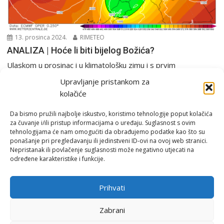
13. prosinca 2024.
RIMETEO
ANALIZA | Hoće li biti bijelog Božića?
Ulaskom u prosinac i u klimatološku zimu i s prvim
emitiranjima filmskog maratona “Sam u kući”...
Upravljanje pristankom za
Analiza
PGŽ i Hrvatska
Tjedna prognoza
kolačiće
Da bismo pružili najbolje iskustvo, koristimo tehnologije poput kolačića
za čuvanje i/ili pristup informacijama o uređaju. Suglasnost s ovim
tehnologijama će nam omogućiti da obrađujemo podatke kao što su
ponašanje pri pregledavanju ili jedinstveni ID-ovi na ovoj web stranici.
Nepristanak ili povlačenje suglasnosti može negativno utjecati na
određene karakteristike i funkcije.
Email:
rimeteoATyahoo.com
Uvjeti korištenja
Prihvati
Politika privatnosti
Zabrani