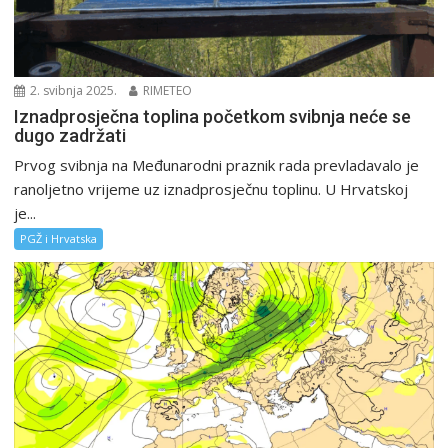
2. svibnja 2025.
RIMETEO
Iznadprosječna toplina početkom svibnja neće se
dugo zadržati
Prvog svibnja na Međunarodni praznik rada prevladavalo je
ranoljetno vrijeme uz iznadprosječnu toplinu. U Hrvatskoj
je...
PGŽ i Hrvatska