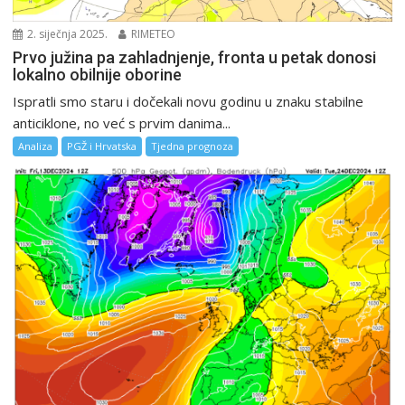
2. siječnja 2025.
RIMETEO
Prvo južina pa zahladnjenje, fronta u petak donosi
lokalno obilnije oborine
Ispratli smo staru i dočekali novu godinu u znaku stabilne
anticiklone, no već s prvim danima...
Analiza
PGŽ i Hrvatska
Tjedna prognoza