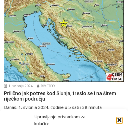
1. svibnja 2024.
RIMETEO
Prilično jak potres kod Slunja, treslo se i na širem
riječkom području
Danas, 1. svibnja 2024. godine u 5 sati i 38 minuta
seizmografi Seizmološke službe RH zabilježili...
Upravljanje pristankom za
PGŽ i Hrvatska
Potres
kolačiće