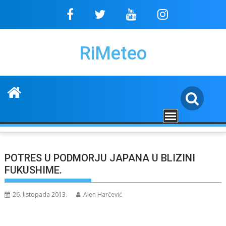
Skip
to
content
RiMeteo
POTRES U PODMORJU JAPANA U BLIZINI
FUKUSHIME.
26. listopada 2013.
Alen Harčević