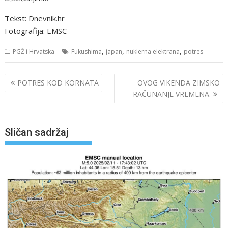
Tekst: Dnevnik.hr
Fotografija: EMSC
,
,
,
PGŽ i Hrvatska
Fukushima
japan
nuklerna elektrana
potres
Navigacija
POTRES KOD KORNATA
OVOG VIKENDA ZIMSKO
objava
RAČUNANJE VREMENA.
Sličan sadržaj