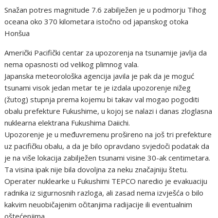
Snažan potres magnitude 7.6 zabilježen je u podmorju Tihog
oceana oko 370 kilometara istočno od japanskog otoka
Honšua
Američki Pacifički centar za upozorenja na tsunamije javlja da
nema opasnosti od velikog plimnog vala.
Japanska meteorološka agencija javila je pak da je moguć
tsunami visok jedan metar te je izdala upozorenje nižeg
(žutog) stupnja prema kojemu bi takav val mogao pogoditi
obalu prefekture Fukushime, u kojoj se nalazi i danas zloglasna
nuklearna elektrana Fukushima Daiichi.
Upozorenje je u međuvremenu prošireno na još tri prefekture
uz pacifičku obalu, a da je bilo opravdano svjedoči podatak da
je na više lokacija zabilježen tsunami visine 30-ak centimetara.
Ta visina ipak nije bila dovoljna za neku značajniju štetu.
Operater nuklearke u Fukushimi TEPCO naredio je evakuaciju
radnika iz sigurnosnih razloga, ali zasad nema izvješća o bilo
kakvim neuobičajenim očitanjima radijacije ili eventualnim
oštećenjima.