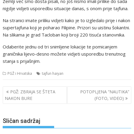
Zemlji već smo dosta pisali, no još nismo imali prilike do sada
nigdje vidjeti usporedbu situacije danas, s onom prije tajfuna.
Na stranici
imate priliku vidjeti kako je to izgledalo prije i nakon
supertajfuna koji je poharao Filipine. Prizori su uistinu šokantni.
Na slikama je grad Tacloban koji broji 220 tisuća stanovnika.
Odaberite jednu od tri snimljene lokacije te pomicanjem
graničnika lijevo-desno možete vidjeti usporedbu trenutnog
stanja s prijašnjim.
PGŽ i Hrvatska
tajfun haiyan
Navigacija
PGŽ: ZBRAJA SE ŠTETA
POTOPLJENA “NAUTIKA”
objava
NAKON BURE
(FOTO, VIDEO)
Sličan sadržaj