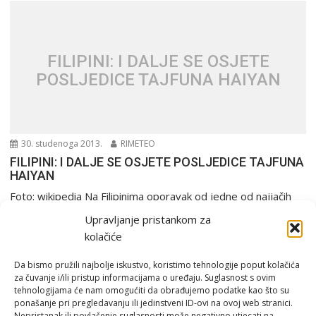
FILIPINI: I DALJE SE OSJETE
POSLJEDICE TAJFUNA HAIYAN
30. studenoga 2013.
RIMETEO
FILIPINI: I DALJE SE OSJETE POSLJEDICE TAJFUNA
HAIYAN
Foto: wikipedia Na Filipinima oporavak od jedne od najjačih
oluja ikada na kugli zemaljskoj traje i...
Upravljanje pristankom za
PGŽ i Hrvatska
kolačiće
Da bismo pružili najbolje iskustvo, koristimo tehnologije poput kolačića
za čuvanje i/ili pristup informacijama o uređaju. Suglasnost s ovim
tehnologijama će nam omogućiti da obrađujemo podatke kao što su
ponašanje pri pregledavanju ili jedinstveni ID-ovi na ovoj web stranici.
Nepristanak ili povlačenje suglasnosti može negativno utjecati na