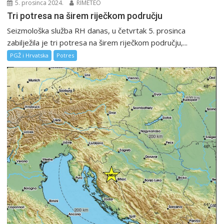
5. prosinca 2024.
RIMETEO
Tri potresa na širem riječkom području
Seizmološka služba RH danas, u četvrtak 5. prosinca
zabilježila je tri potresa na širem riječkom području,...
PGŽ i Hrvatska
Potres