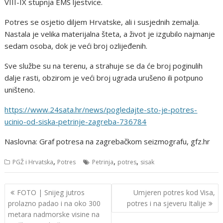
VIII-IX stupnja EMS ljestvice.
Potres se osjetio diljem Hrvatske, ali i susjednih zemalja.
Nastala je velika materijalna šteta, a život je izgubilo najmanje
sedam osoba, dok je veći broj ozlijeđenih.
Sve službe su na terenu, a strahuje se da će broj poginulih
dalje rasti, obzirom je veći broj ugrada urušeno ili potpuno
uništeno.
https://www.24sata.hr/news/pogledajte-sto-je-potres-
ucinio-od-siska-petrinje-zagreba-736784
Naslovna: Graf potresa na zagrebačkom seizmografu, gfz.hr
,
,
,
PGŽ i Hrvatska
Potres
Petrinja
potres
sisak
Navigacija
FOTO | Snijeg jutros
Umjeren potres kod Visa,
objava
prolazno padao i na oko 300
potres i na sjeveru Italije
metara nadmorske visine na