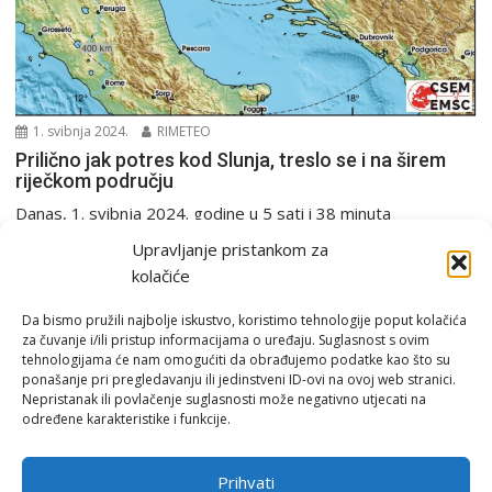
1. svibnja 2024.
RIMETEO
Prilično jak potres kod Slunja, treslo se i na širem
riječkom području
Danas, 1. svibnja 2024. godine u 5 sati i 38 minuta
seizmografi Seizmološke službe RH zabilježili...
Upravljanje pristankom za
PGŽ i Hrvatska
Potres
kolačiće
Da bismo pružili najbolje iskustvo, koristimo tehnologije poput kolačića
za čuvanje i/ili pristup informacijama o uređaju. Suglasnost s ovim
tehnologijama će nam omogućiti da obrađujemo podatke kao što su
ponašanje pri pregledavanju ili jedinstveni ID-ovi na ovoj web stranici.
Nepristanak ili povlačenje suglasnosti može negativno utjecati na
određene karakteristike i funkcije.
Email:
rimeteoATyahoo.com
Uvjeti korištenja
Prihvati